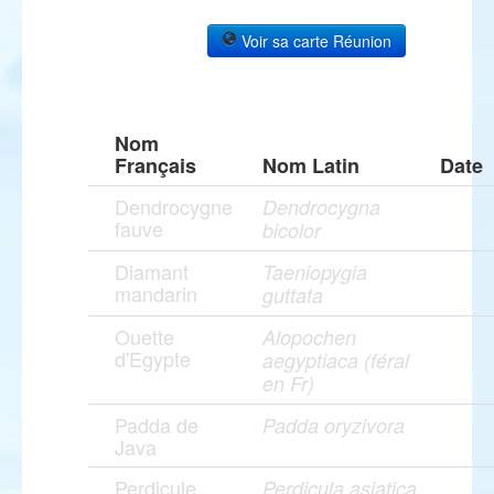
Voir sa carte Réunion
Nom
Français
Nom Latin
Date
Dendrocygne
Dendrocygna
fauve
bicolor
Diamant
Taeniopygia
mandarin
guttata
Ouette
Alopochen
d'Egypte
aegyptiaca (féral
en Fr)
Padda de
Padda oryzivora
Java
Perdicule
Perdicula asiatica