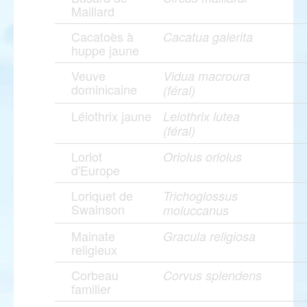
Maillard
Cacatoès à
Cacatua galerita
huppe jaune
Veuve
Vidua macroura
dominicaine
(féral)
Léiothrix jaune
Leiothrix lutea
(féral)
Loriot
Oriolus oriolus
d'Europe
Loriquet de
Trichoglossus
Swainson
moluccanus
Mainate
Gracula religiosa
religieux
Corbeau
Corvus splendens
familier