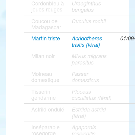
Cordonbleu à
Uraeginthus
joues rouges
bengalus
Coucou de
Cuculus rochii
Madagascar
Martin triste
Acridotheres
01/09
tristis (féral)
Milan noir
Mivus migrans
parasitus
Moineau
Passer
domestique
domesticus
Tisserin
Ploceus
gendarme
cucullatus (féral)
Astrild ondulé
Estrilda astrild
(féral)
Inséparable
Agapornis
rosegorge
roseicollis