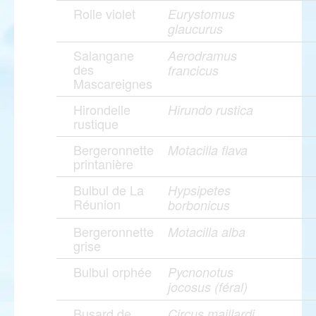
Rolle violet
Eurystomus
glaucurus
Salangane
Aerodramus
des
francicus
Mascareignes
Hirondelle
Hirundo rustica
rustique
Bergeronnette
Motacilla flava
printanière
Bulbul de La
Hypsipetes
Réunion
borbonicus
Bergeronnette
Motacilla alba
grise
Bulbul orphée
Pycnonotus
jocosus (féral)
Busard de
Circus maillardi