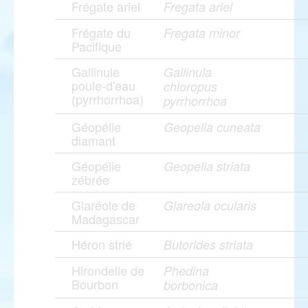
Frégate ariel
Fregata ariel
Frégate du
Fregata minor
Pacifique
Gallinule
Gallinula
poule-d'eau
chloropus
(pyrrhorrhoa)
pyrrhorrhoa
Géopélie
Geopelia cuneata
diamant
Géopélie
Geopelia striata
zébrée
Glaréole de
Glareola ocularis
Madagascar
Héron strié
Butorides striata
Hirondelle de
Phedina
Bourbon
borbonica