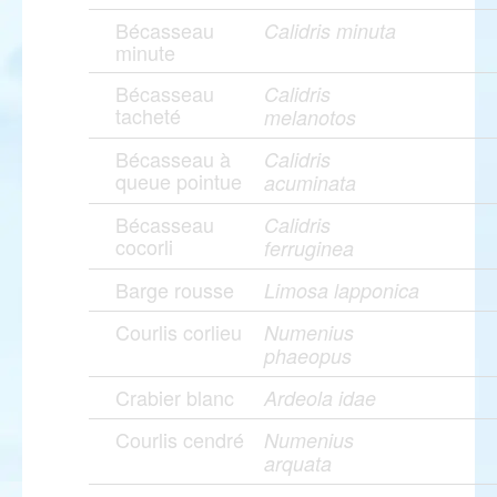
Bécasseau
Calidris minuta
minute
Bécasseau
Calidris
tacheté
melanotos
Bécasseau à
Calidris
queue pointue
acuminata
Bécasseau
Calidris
cocorli
ferruginea
Barge rousse
Limosa lapponica
Courlis corlieu
Numenius
phaeopus
Crabier blanc
Ardeola idae
Courlis cendré
Numenius
arquata