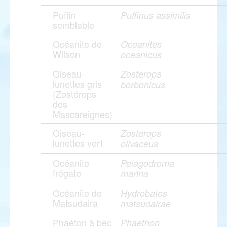
Puffin
Puffinus assimilis
semblable
Océanite de
Oceanites
Wilson
oceanicus
Oiseau-
Zosterops
lunettes gris
borbonicus
(Zostérops
des
Mascareignes)
Oiseau-
Zosterops
lunettes vert
olivaceus
Océanite
Pelagodroma
frégate
marina
Océanite de
Hydrobates
Matsudaira
matsudairae
Phaéton à bec
Phaethon