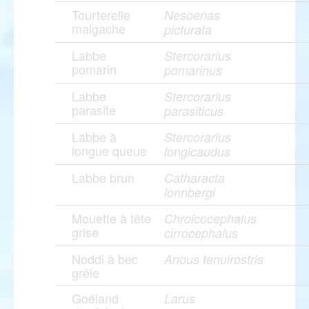
Tourterelle
Nesoenas
malgache
picturata
Labbe
Stercorarius
pomarin
pomarinus
Labbe
Stercorarius
parasite
parasiticus
Labbe à
Stercorarius
longue queue
longicaudus
Labbe brun
Catharacta
lonnbergi
Mouette à tête
Chroicocephalus
grise
cirrocephalus
Noddi à bec
Anous tenuirostris
grêle
Goéland
Larus