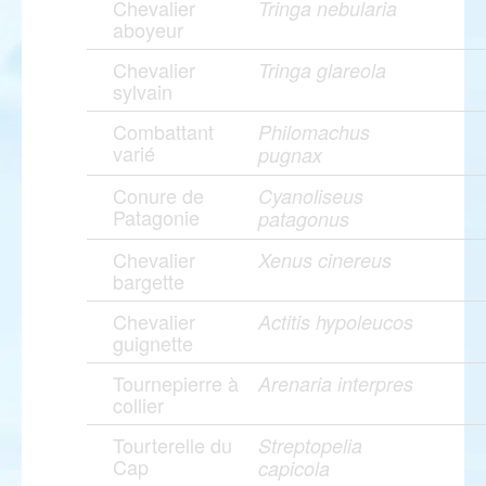
Chevalier
Tringa nebularia
aboyeur
Chevalier
Tringa glareola
sylvain
Combattant
Philomachus
varié
pugnax
Conure de
Cyanoliseus
Patagonie
patagonus
Chevalier
Xenus cinereus
bargette
Chevalier
Actitis hypoleucos
guignette
Tournepierre à
Arenaria interpres
collier
Tourterelle du
Streptopelia
Cap
capicola