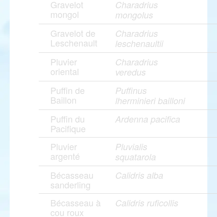
Gravelot
Charadrius
mongol
mongolus
Gravelot de
Charadrius
Leschenault
leschenaultii
Pluvier
Charadrius
oriental
veredus
Puffin de
Puffinus
Baillon
lherminieri bailloni
Puffin du
Ardenna pacifica
Pacifique
Pluvier
Pluvialis
argenté
squatarola
Bécasseau
Calidris alba
sanderling
Bécasseau à
Calidris ruficollis
cou roux