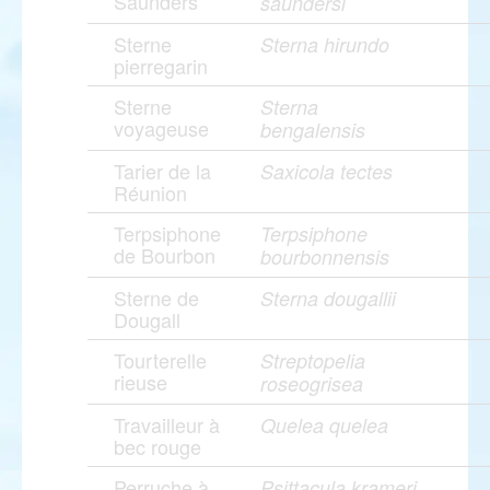
Saunders
saundersi
Sterne
Sterna hirundo
pierregarin
Sterne
Sterna
voyageuse
bengalensis
Tarier de la
Saxicola tectes
Réunion
Terpsiphone
Terpsiphone
de Bourbon
bourbonnensis
Sterne de
Sterna dougallii
Dougall
Tourterelle
Streptopelia
rieuse
roseogrisea
Travailleur à
Quelea quelea
bec rouge
Perruche à
Psittacula krameri