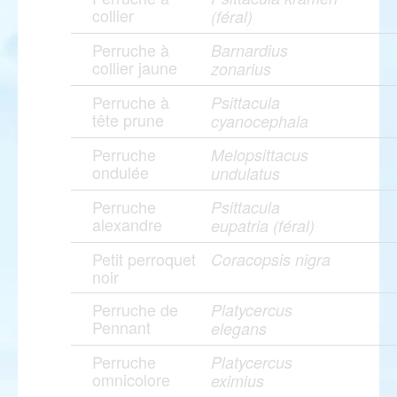
collier
(féral)
Perruche à
Barnardius
collier jaune
zonarius
Perruche à
Psittacula
tête prune
cyanocephala
Perruche
Melopsittacus
ondulée
undulatus
Perruche
Psittacula
alexandre
eupatria (féral)
Petit perroquet
Coracopsis nigra
noir
Perruche de
Platycercus
Pennant
elegans
Perruche
Platycercus
omnicolore
eximius