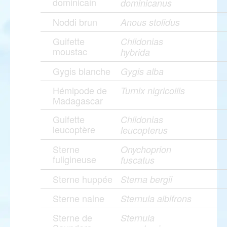
dominicain
dominicanus
Noddi brun
Anous stolidus
Guifette
Chlidonias
moustac
hybrida
Gygis blanche
Gygis alba
Hémipode de
Turnix nigricollis
Madagascar
Guifette
Chlidonias
leucoptère
leucopterus
Sterne
Onychoprion
fuligineuse
fuscatus
Sterne huppée
Sterna bergii
Sterne naine
Sternula albifrons
Sterne de
Sternula