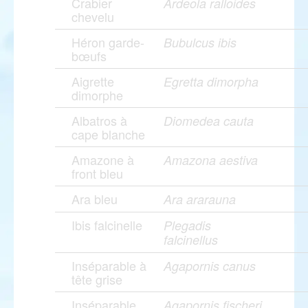
Crabier
Ardeola ralloides
chevelu
Héron garde-
Bubulcus ibis
bœufs
Aigrette
Egretta dimorpha
dimorphe
Albatros à
Diomedea cauta
cape blanche
Amazone à
Amazona aestiva
front bleu
Ara bleu
Ara ararauna
Ibis falcinelle
Plegadis
falcinellus
Inséparable à
Agapornis canus
tête grise
Inséparable
Agapornis fischeri