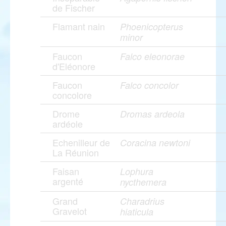
de Fischer
Flamant nain
Phoenicopterus
minor
Faucon
Falco eleonorae
d'Eléonore
Faucon
Falco concolor
concolore
Drome
Dromas ardeola
ardéole
Echenilleur de
Coracina newtoni
La Réunion
Faisan
Lophura
argenté
nycthemera
Grand
Charadrius
Gravelot
hiaticula