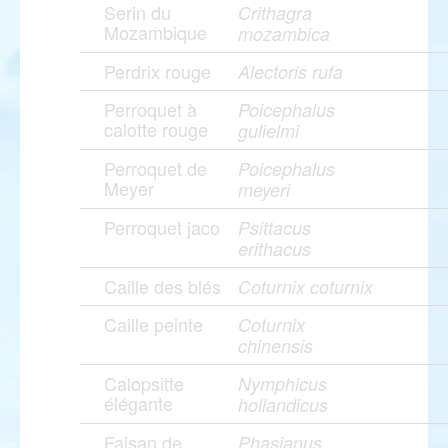
Serin du
Crithagra
Mozambique
mozambica
Perdrix rouge
Alectoris rufa
Perroquet à
Poicephalus
calotte rouge
gulielmi
Perroquet de
Poicephalus
Meyer
meyeri
Perroquet jaco
Psittacus
erithacus
Caille des blés
Coturnix coturnix
Caille peinte
Coturnix
chinensis
Calopsitte
Nymphicus
élégante
hollandicus
Faisan de
Phasianus