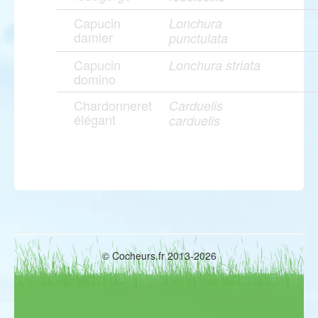
Capucin
Lonchura
damier
punctulata
Capucin
Lonchura striata
domino
Chardonneret
Carduelis
élégant
carduelis
© Cocheurs.fr 2013-2026