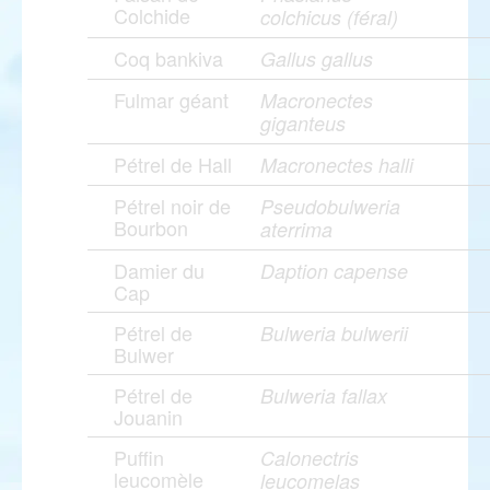
Colchide
colchicus (féral)
Coq bankiva
Gallus gallus
Fulmar géant
Macronectes
giganteus
Pétrel de Hall
Macronectes halli
Pétrel noir de
Pseudobulweria
Bourbon
aterrima
Damier du
Daption capense
Cap
Pétrel de
Bulweria bulwerii
Bulwer
Pétrel de
Bulweria fallax
Jouanin
Puffin
Calonectris
leucomèle
leucomelas