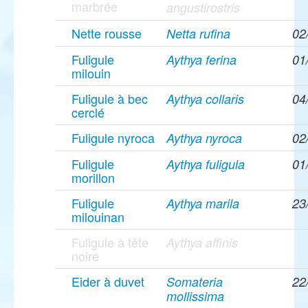
marbrée
angustirostris
Nette rousse
Netta rufina
02
Fuligule
Aythya ferina
01
milouin
Fuligule à bec
Aythya collaris
04
cerclé
Fuligule nyroca
Aythya nyroca
02
Fuligule
Aythya fuligula
01
morillon
Fuligule
Aythya marila
23
milouinan
Fuligule à tête
Aythya affinis
noire
Eider à duvet
Somateria
22
mollissima