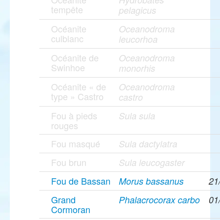
tempête
pelagicus
Océanite
Oceanodroma
culblanc
leucorhoa
Océanite de
Oceanodroma
Swinhoe
monorhis
Océanite « de
Oceanodroma
type » Castro
castro
Fou à pieds
Sula sula
rouges
Fou masqué
Sula dactylatra
Fou brun
Sula leucogaster
Fou de Bassan
Morus bassanus
21
Grand
Phalacrocorax carbo
01
Cormoran