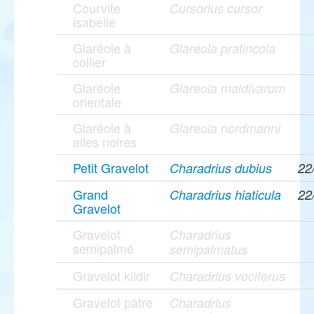
Courvite
Cursorius cursor
isabelle
Glaréole à
Glareola pratincola
collier
Glaréole
Glareola maldivarum
orientale
Glaréole à
Glareola nordmanni
ailes noires
Petit Gravelot
Charadrius dubius
22
Grand
Charadrius hiaticula
22
Gravelot
Gravelot
Charadrius
semipalmé
semipalmatus
Gravelot kildir
Charadrius vociferus
Gravelot pâtre
Charadrius