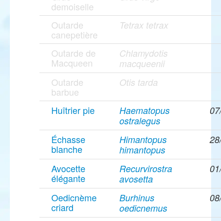
demoiselle
Outarde
Tetrax tetrax
canepetière
Outarde de
Chlamydotis
Macqueen
macqueenii
Outarde
Otis tarda
barbue
Huîtrier pie
Haematopus
07
ostralegus
Échasse
Himantopus
28
blanche
himantopus
Avocette
Recurvirostra
01
élégante
avosetta
Oedicnème
Burhinus
08
criard
oedicnemus