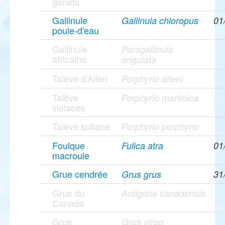
genêts
Gallinule
Gallinula chloropus
01
poule-d'eau
Gallinule
Paragallinula
africaine
angulata
Talève d'Allen
Porphyrio alleni
Talève
Porphyrio martinica
violacée
Talève sultane
Porphyrio porphyrio
Foulque
Fulica atra
01
macroule
Grue cendrée
Grus grus
31
Grue du
Antigone canadensis
Canada
Grue
Grus virgo