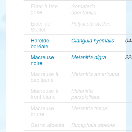
Eider à tête
Somateria
grise
spectabilis
Eider de
Polysticta stelleri
Steller
Harelde
Clangula hyemalis
04
boréale
Macreuse
Melanitta nigra
22
noire
Macreuse à
Melanitta americana
bec jaune
Macreuse à
Melanitta
front blanc
perspicillata
Macreuse
Melanitta fusca
brune
Garrot albéole
Bucephala albeola