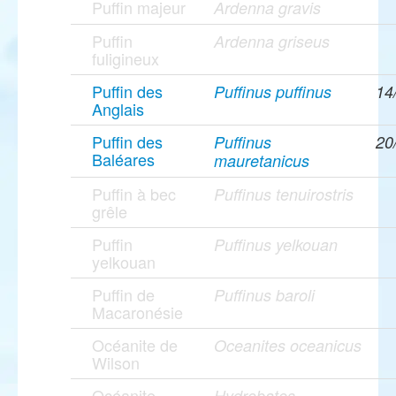
Puffin majeur
Ardenna gravis
Puffin
Ardenna griseus
fuligineux
Puffin des
Puffinus puffinus
14
Anglais
Puffin des
Puffinus
20
Baléares
mauretanicus
Puffin à bec
Puffinus tenuirostris
grêle
Puffin
Puffinus yelkouan
yelkouan
Puffin de
Puffinus baroli
Macaronésie
Océanite de
Oceanites oceanicus
Wilson
Océanite
Hydrobates