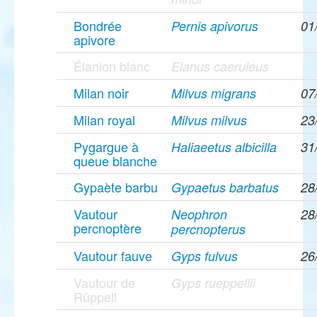
Bondrée
Pernis apivorus
01
apivore
Élanion blanc
Elanus caeruleus
Milan noir
Milvus migrans
07
Milan royal
Milvus milvus
23
Pygargue à
Haliaeetus albicilla
31
queue blanche
Gypaète barbu
Gypaetus barbatus
28
Vautour
Neophron
28
percnoptère
percnopterus
Vautour fauve
Gyps fulvus
26
Vautour de
Gyps rueppellii
Rüppell