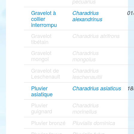
pecuarius
Gravelot à
Charadrius
01
collier
alexandrinus
interrompu
Gravelot
Charadrius atrifrons
tibétain
Gravelot
Charadrius
mongol
mongolus
Gravelot de
Charadrius
Leschenault
leschenaultii
Pluvier
Charadrius asiaticus
18
asiatique
Pluvier
Charadrius
guignard
morinellus
Pluvier bronzé
Pluvialis dominica