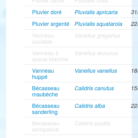
Pluvier fauve
Pluvialis fulva
Pluvier doré
Pluvialis apricaria
31
Pluvier argenté
Pluvialis squatarola
22
Vanneau
Vanellus gregarius
sociable
Vanneau à
Vanellus leucurus
queue blanche
Vanneau
Vanellus vanellus
18
huppé
Bécasseau
Calidris canutus
15
maubèche
Bécasseau
Calidris alba
22
sanderling
Bécasseau
Calidris pusilla
semipalmé