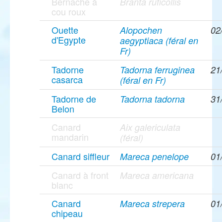
Bernache à
Branta ruficollis
cou roux
Ouette
Alopochen
02
d'Egypte
aegyptiaca (féral en
Fr)
Tadorne
Tadorna ferruginea
21
casarca
(féral en Fr)
Tadorne de
Tadorna tadorna
31
Belon
Canard
Aix galericulata
mandarin
(féral)
Canard siffleur
Mareca penelope
01
Canard à front
Mareca americana
blanc
Canard
Mareca strepera
01
chipeau