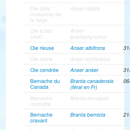
Oie (des
Anser fabalis
moissons) de
la taïga
Oie à bec
Anser
court
brachyrhynchus
Oie rieuse
Anser albifrons
31
Oie naine
Anser erythropus
Oie cendrée
Anser anser
31
Bernache du
Branta canadensis
06
Canada
(féral en Fr)
Bernache
Branta leucopsis
nonnette
Bernache
Branta bernicla
21
cravant