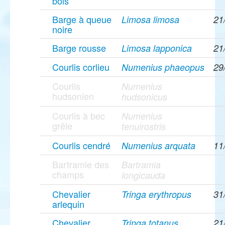
bois
Barge à queue
Limosa limosa
21
noire
Barge rousse
Limosa lapponica
21
Courlis corlieu
Numenius phaeopus
29
Courlis
Numenius
hudsonien
hudsonicus
Courlis à bec
Numenius
grêle
tenuirostris
Courlis cendré
Numenius arquata
11
Bartramie des
Bartramia
champs
longicauda
Chevalier
Tringa erythropus
31
arlequin
Chevalier
Tringa totanus
21