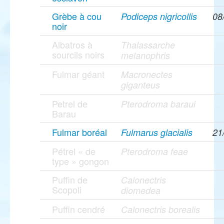
Grèbe à cou
Podiceps nigricollis
08
noir
Albatros à
Thalassarche
sourcils noirs
melanophris
Fulmar géant
Macronectes
giganteus
Petrel de
Pterodroma baraui
Barau
Fulmar boréal
Fulmarus glacialis
21
Pétrel « de
Pterodroma feae
type » gongon
Puffin de
Calonectris
Scopoli
diomedea
Puffin cendré
Calonectris borealis