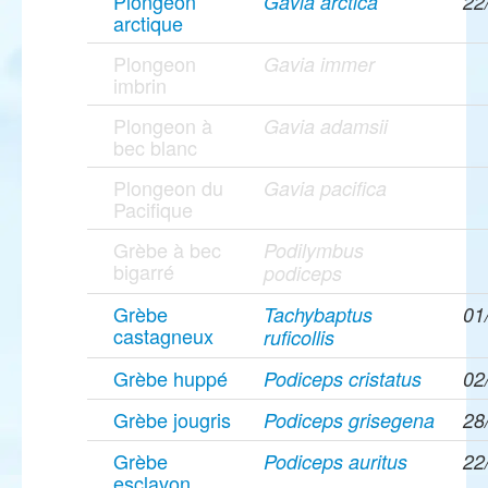
Plongeon
Gavia arctica
22
arctique
Plongeon
Gavia immer
imbrin
Plongeon à
Gavia adamsii
bec blanc
Plongeon du
Gavia pacifica
Pacifique
Grèbe à bec
Podilymbus
bigarré
podiceps
Grèbe
Tachybaptus
01
castagneux
ruficollis
Grèbe huppé
Podiceps cristatus
02
Grèbe jougris
Podiceps grisegena
28
Grèbe
Podiceps auritus
22
esclavon