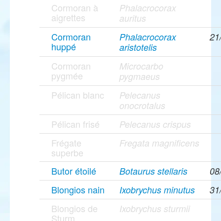
Cormoran à
Phalacrocorax
aigrettes
auritus
Cormoran
Phalacrocorax
21
huppé
aristotelis
Cormoran
Microcarbo
pygmée
pygmaeus
Pélican blanc
Pelecanus
onocrotalus
Pélican frisé
Pelecanus crispus
Frégate
Fregata magnificens
superbe
Butor étoilé
Botaurus stellaris
08
Blongios nain
Ixobrychus minutus
31
Blongios de
Ixobrychus sturmii
Sturm