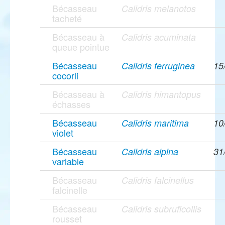
Bécasseau
Calidris melanotos
tacheté
Bécasseau à
Calidris acuminata
queue pointue
Bécasseau
Calidris ferruginea
15
cocorli
Bécasseau à
Calidris himantopus
échasses
Bécasseau
Calidris maritima
10
violet
Bécasseau
Calidris alpina
31
variable
Bécasseau
Calidris falcinellus
falcinelle
Bécasseau
Calidris subruficollis
rousset