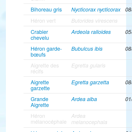
Bihoreau gris
Nycticorax nycticorax
08
Héron vert
Butorides virescens
Crabier
Ardeola ralloides
05
chevelu
Héron garde-
Bubulcus ibis
08
bœufs
Aigrette des
Egretta gularis
récifs
Aigrette
Egretta garzetta
08
garzette
Grande
Ardea alba
01
Aigrette
Héron
Ardea
mélanocéphale
melanocephala