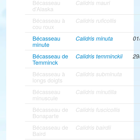
Bécasseau
Calidris mauri
d'Alaska
Bécasseau à
Calidris ruficollis
cou roux
Bécasseau
Calidris minuta
01
minute
Bécasseau de
Calidris temminckii
29
Temminck
Bécasseau à
Calidris subminuta
longs doigts
Bécasseau
Calidris minutilla
minuscule
Bécasseau de
Calidris fuscicollis
Bonaparte
Bécasseau de
Calidris bairdii
Baird