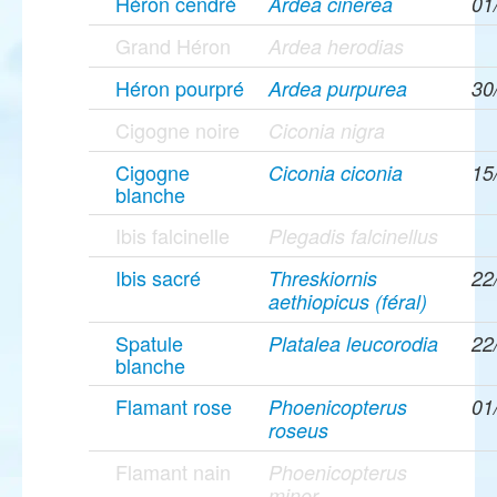
Héron cendré
Ardea cinerea
01
Grand Héron
Ardea herodias
Héron pourpré
Ardea purpurea
30
Cigogne noire
Ciconia nigra
Cigogne
Ciconia ciconia
15
blanche
Ibis falcinelle
Plegadis falcinellus
Ibis sacré
Threskiornis
22
aethiopicus (féral)
Spatule
Platalea leucorodia
22
blanche
Flamant rose
Phoenicopterus
01
roseus
Flamant nain
Phoenicopterus
minor