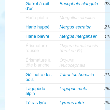
Garrot à œil
Bucephala clangula
02
d'or
Harle piette
Mergellus albellus
Harle huppé
Mergus serrator
21
Harle bièvre
Mergus merganser
11
Érismature
Oxyura jamaicensis
rousse
(féral en Fr)
Érismature à
Oxyura
tête blanche
leucocephala
Gélinotte des
Tetrastes bonasia
21
bois
Lagopède
Lagopus muta
26
alpin
Tétras lyre
Lyrurus tetrix
25