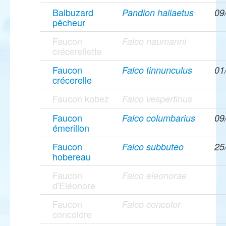
Balbuzard
Pandion haliaetus
09
pêcheur
Faucon
Falco naumanni
crécerellette
Faucon
Falco tinnunculus
01
crécerelle
Faucon kobez
Falco vespertinus
Faucon
Falco columbarius
09
émerillon
Faucon
Falco subbuteo
25
hobereau
Faucon
Falco eleonorae
d'Eléonore
Faucon
Falco concolor
concolore