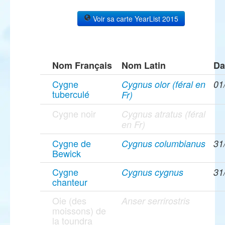
Voir sa carte YearList 2015
Nom Français
Nom Latin
Da
Cygne
Cygnus olor (féral en
01
tuberculé
Fr)
Cygne noir
Cygnus atratus (féral
en Fr)
Cygne de
Cygnus columbianus
31
Bewick
Cygne
Cygnus cygnus
31
chanteur
Oie (des
Anser serrirostris
moissons) de
la toundra