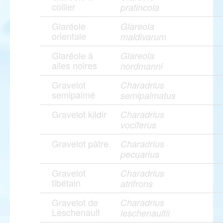
collier
pratincola
Glaréole
Glareola
orientale
maldivarum
Glaréole à
Glareola
ailes noires
nordmanni
Gravelot
Charadrius
semipalmé
semipalmatus
Gravelot kildir
Charadrius
vociferus
Gravelot pâtre
Charadrius
pecuarius
Gravelot
Charadrius
tibétain
atrifrons
Gravelot de
Charadrius
Leschenault
leschenaultii