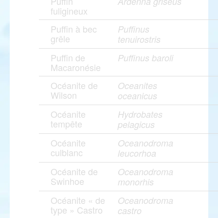
Puffin
Ardenna griseus
fuligineux
Puffin à bec
Puffinus
grêle
tenuirostris
Puffin de
Puffinus baroli
Macaronésie
Océanite de
Oceanites
Wilson
oceanicus
Océanite
Hydrobates
tempête
pelagicus
Océanite
Oceanodroma
culblanc
leucorhoa
Océanite de
Oceanodroma
Swinhoe
monorhis
Océanite « de
Oceanodroma
type » Castro
castro