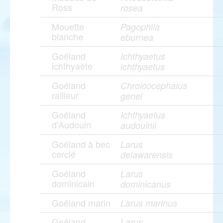
Ross
rosea
Mouette
Pagophila
blanche
eburnea
Goéland
Ichthyaetus
ichthyaète
ichthyaetus
Goéland
Chroicocephalus
railleur
genei
Goéland
Ichthyaetus
d'Audouin
audouinii
Goéland à bec
Larus
cerclé
delawarensis
Goéland
Larus
dominicain
dominicanus
Goéland marin
Larus marinus
Goéland
Larus