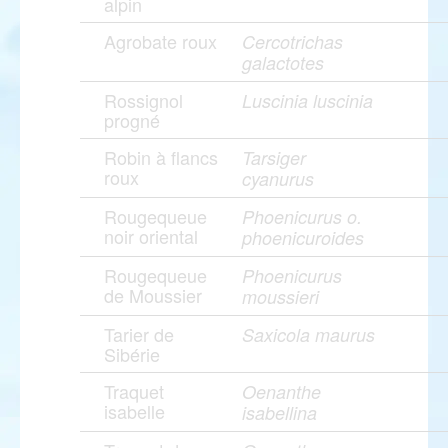
alpin
Agrobate roux
Cercotrichas
galactotes
Rossignol
Luscinia luscinia
progné
Robin à flancs
Tarsiger
roux
cyanurus
Rougequeue
Phoenicurus o.
noir oriental
phoenicuroides
Rougequeue
Phoenicurus
de Moussier
moussieri
Tarier de
Saxicola maurus
Sibérie
Traquet
Oenanthe
isabelle
isabellina