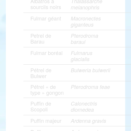
Albatros à
Thalassarche
sourcils noirs
melanophris
Fulmar géant
Macronectes
giganteus
Petrel de
Pterodroma
Barau
baraui
Fulmar boréal
Fulmarus
glacialis
Pétrel de
Bulweria bulwerii
Bulwer
Pétrel « de
Pterodroma feae
type » gongon
Puffin de
Calonectris
Scopoli
diomedea
Puffin majeur
Ardenna gravis