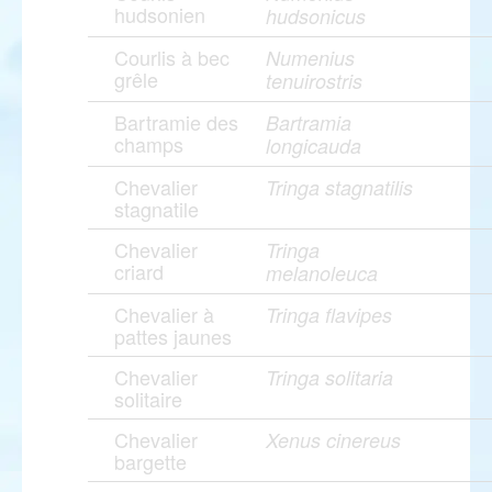
hudsonien
hudsonicus
Courlis à bec
Numenius
grêle
tenuirostris
Bartramie des
Bartramia
champs
longicauda
Chevalier
Tringa stagnatilis
stagnatile
Chevalier
Tringa
criard
melanoleuca
Chevalier à
Tringa flavipes
pattes jaunes
Chevalier
Tringa solitaria
solitaire
Chevalier
Xenus cinereus
bargette