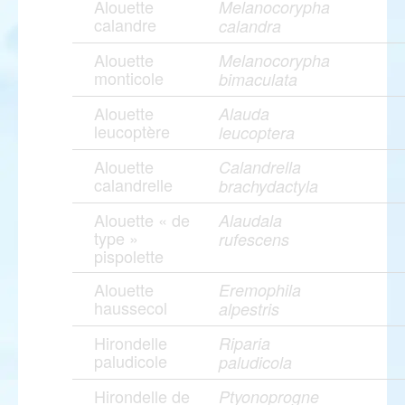
Alouette
Melanocorypha
calandre
calandra
Alouette
Melanocorypha
monticole
bimaculata
Alouette
Alauda
leucoptère
leucoptera
Alouette
Calandrella
calandrelle
brachydactyla
Alouette « de
Alaudala
type »
rufescens
pispolette
Alouette
Eremophila
haussecol
alpestris
Hirondelle
Riparia
paludicole
paludicola
Hirondelle de
Ptyonoprogne