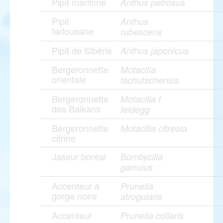
Pipit maritime
Anthus petrosus
Pipit
Anthus
farlousane
rubescens
Pipit de Sibérie
Anthus japonicus
Bergeronnette
Motacilla
orientale
tschutschensis
Bergeronnette
Motacilla f.
des Balkans
feldegg
Bergeronnette
Motacilla citreola
citrine
Jaseur boréal
Bombycilla
garrulus
Accenteur à
Prunella
gorge noire
atrogularis
Accenteur
Prunella collaris