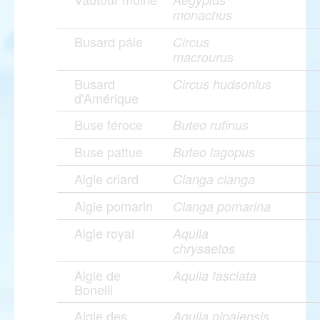
monachus
Busard pâle
Circus
macrourus
Busard
Circus hudsonius
d'Amérique
Buse féroce
Buteo rufinus
Buse pattue
Buteo lagopus
Aigle criard
Clanga clanga
Aigle pomarin
Clanga pomarina
Aigle royal
Aquila
chrysaetos
Aigle de
Aquila fasciata
Bonelli
Aigle des
Aquila nipalensis