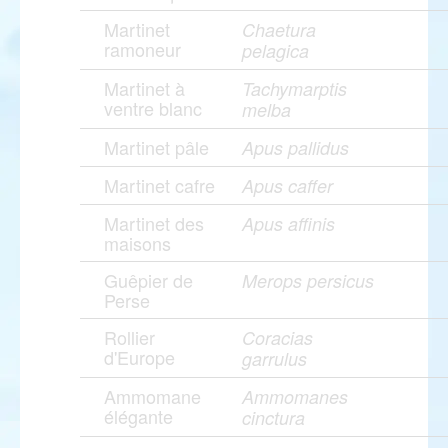
Martinet
Chaetura
ramoneur
pelagica
Martinet à
Tachymarptis
ventre blanc
melba
Martinet pâle
Apus pallidus
Martinet cafre
Apus caffer
Martinet des
Apus affinis
maisons
Guêpier de
Merops persicus
Perse
Rollier
Coracias
d'Europe
garrulus
Ammomane
Ammomanes
élégante
cinctura