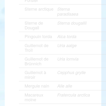
Forster
Sterne arctique
Sterna
paradisaea
Sterne de
Sterna dougallii
Dougall
Pingouin torda
Alca torda
Guillemot de
Uria aalge
Troïl
Guillemot de
Uria lomvia
Brünnich
Guillemot à
Cepphus grylle
miroir
Mergule nain
Alle alle
Macareux
Fratercula arctica
moine