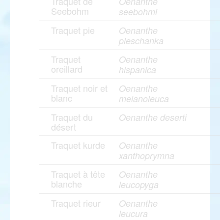
Traquet de
Oenanthe
Seebohm
seebohmi
Traquet pie
Oenanthe
pleschanka
Traquet
Oenanthe
oreillard
hispanica
Traquet noir et
Oenanthe
blanc
melanoleuca
Traquet du
Oenanthe deserti
désert
Traquet kurde
Oenanthe
xanthoprymna
Traquet à tête
Oenanthe
blanche
leucopyga
Traquet rieur
Oenanthe
leucura