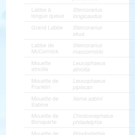
Labbe à
Stercorarius
longue queue
longicaudus
Grand Labbe
Stercorarius
skua
Labbe de
Stercorarius
McCormick
maccormicki
Mouette
Leucophaeus
atricille
atricilla
Mouette de
Leucophaeus
Franklin
pipixcan
Mouette de
Xema sabini
Sabine
Mouette de
Chroicocephalus
Bonaparte
philadelphia
Mouette de
Rhodostethia