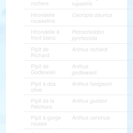
rochers
rupestris
Hirondelle
Cecropis daurica
rousseline
Hirondelle à
Petrochelidon
front blanc
pyrrhonota
Pipit de
Anthus richardi
Richard
Pipit de
Anthus
Godlewski
godlewskii
Pipit à dos
Anthus hodgsoni
olive
Pipit de la
Anthus gustavi
Petchora
Pipit à gorge
Anthus cervinus
rousse