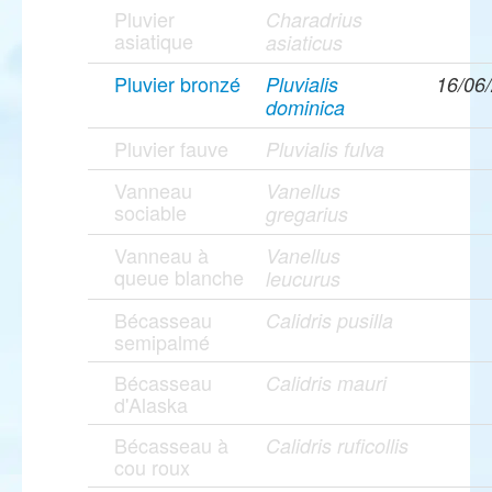
Pluvier
Charadrius
asiatique
asiaticus
Pluvier bronzé
Pluvialis
16/06
dominica
Pluvier fauve
Pluvialis fulva
Vanneau
Vanellus
sociable
gregarius
Vanneau à
Vanellus
queue blanche
leucurus
Bécasseau
Calidris pusilla
semipalmé
Bécasseau
Calidris mauri
d'Alaska
Bécasseau à
Calidris ruficollis
cou roux