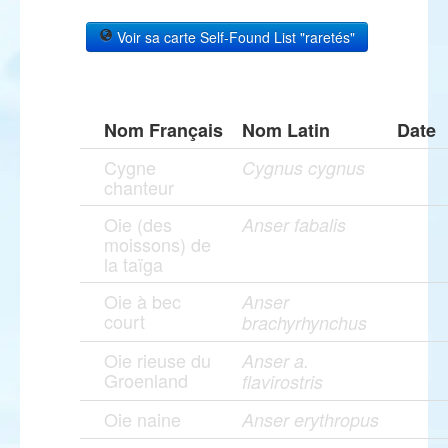
Voir sa carte Self-Found List "raretés"
Nom Français
Nom Latin
Date
Cygne
Cygnus cygnus
chanteur
Oie (des
Anser fabalis
moissons) de
la taïga
Oie à bec
Anser
court
brachyrhynchus
Oie rieuse du
Anser a.
Groenland
flavirostris
Oie naine
Anser erythropus