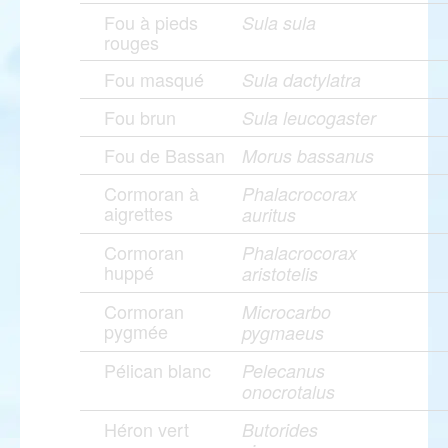
Fou à pieds
Sula sula
rouges
Fou masqué
Sula dactylatra
Fou brun
Sula leucogaster
Fou de Bassan
Morus bassanus
Cormoran à
Phalacrocorax
aigrettes
auritus
Cormoran
Phalacrocorax
huppé
aristotelis
Cormoran
Microcarbo
pygmée
pygmaeus
Pélican blanc
Pelecanus
onocrotalus
Héron vert
Butorides