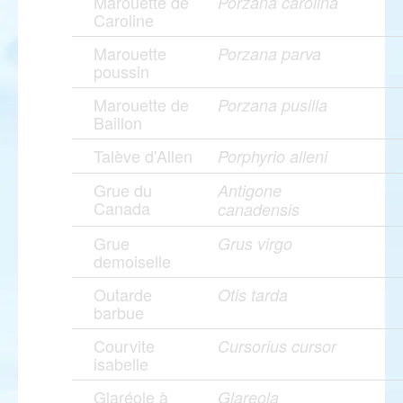
Marouette de
Porzana carolina
Caroline
Marouette
Porzana parva
poussin
Marouette de
Porzana pusilla
Baillon
Talève d'Allen
Porphyrio alleni
Grue du
Antigone
Canada
canadensis
Grue
Grus virgo
demoiselle
Outarde
Otis tarda
barbue
Courvite
Cursorius cursor
isabelle
Glaréole à
Glareola