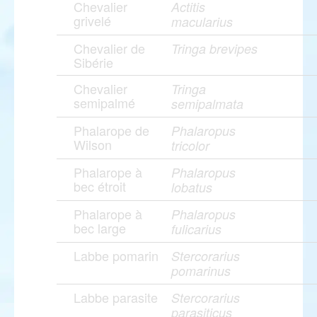
Chevalier
Actitis
grivelé
macularius
Chevalier de
Tringa brevipes
Sibérie
Chevalier
Tringa
semipalmé
semipalmata
Phalarope de
Phalaropus
Wilson
tricolor
Phalarope à
Phalaropus
bec étroit
lobatus
Phalarope à
Phalaropus
bec large
fulicarius
Labbe pomarin
Stercorarius
pomarinus
Labbe parasite
Stercorarius
parasiticus