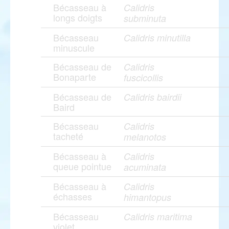
Bécasseau à
Calidris
longs doigts
subminuta
Bécasseau
Calidris minutilla
minuscule
Bécasseau de
Calidris
Bonaparte
fuscicollis
Bécasseau de
Calidris bairdii
Baird
Bécasseau
Calidris
tacheté
melanotos
Bécasseau à
Calidris
queue pointue
acuminata
Bécasseau à
Calidris
échasses
himantopus
Bécasseau
Calidris maritima
violet