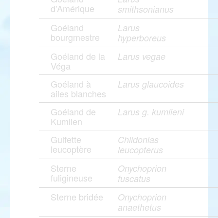
d'Amérique
smithsonianus
Goéland
Larus
bourgmestre
hyperboreus
Goéland de la
Larus vegae
Véga
Goéland à
Larus glaucoides
ailes blanches
Goéland de
Larus g. kumlieni
Kumlien
Guifette
Chlidonias
leucoptère
leucopterus
Sterne
Onychoprion
fuligineuse
fuscatus
Sterne bridée
Onychoprion
anaethetus