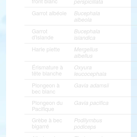
front blanc
perspicillata
Garrot albéole
Bucephala
albeola
Garrot
Bucephala
d'Islande
islandica
Harle piette
Mergellus
albellus
Érismature à
Oxyura
tête blanche
leucocephala
Plongeon à
Gavia adamsii
bec blanc
Plongeon du
Gavia pacifica
Pacifique
Grèbe à bec
Podilymbus
bigarré
podiceps