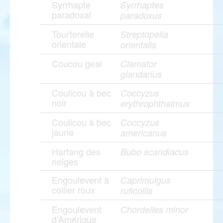
Syrrhapte
Syrrhaptes
paradoxal
paradoxus
Tourterelle
Streptopelia
orientale
orientalis
Coucou geai
Clamator
glandarius
Coulicou à bec
Coccyzus
noir
erythrophthalmus
Coulicou à bec
Coccyzus
jaune
americanus
Harfang des
Bubo scandiacus
neiges
Engoulevent à
Caprimulgus
collier roux
ruficollis
Engoulevent
Chordeiles minor
d'Amérique