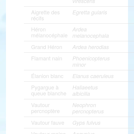
virescens
Aigrette des
Egretta gularis
récifs
Héron
Ardea
mélanocéphale
melanocephala
Grand Héron
Ardea herodias
Flamant nain
Phoenicopterus
minor
Élanion blanc
Elanus caeruleus
Pygargue à
Haliaeetus
queue blanche
albicilla
Vautour
Neophron
percnoptère
percnopterus
Vautour fauve
Gyps fulvus
Vautour moine
Aegypius