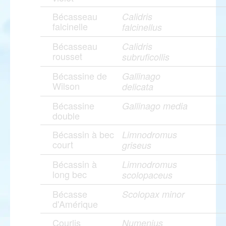
Bécasseau
Calidris
falcinelle
falcinellus
Bécasseau
Calidris
rousset
subruficollis
Bécassine de
Gallinago
Wilson
delicata
Bécassine
Gallinago media
double
Bécassin à bec
Limnodromus
court
griseus
Bécassin à
Limnodromus
long bec
scolopaceus
Bécasse
Scolopax minor
d'Amérique
Courlis
Numenius