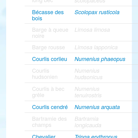
scolopaceus
Bécasse des
Scolopax rusticola
bois
Barge à queue
Limosa limosa
noire
Barge rousse
Limosa lapponica
Courlis corlieu
Numenius phaeopus
Courlis
Numenius
hudsonien
hudsonicus
Courlis à bec
Numenius
grêle
tenuirostris
Courlis cendré
Numenius arquata
Bartramie des
Bartramia
champs
longicauda
Chevalier
Tringa erythropus