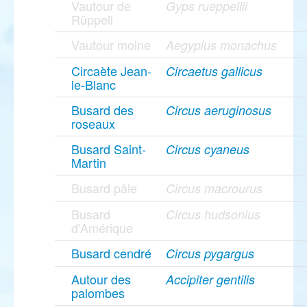
Vautour de
Gyps rueppellii
Rüppell
Vautour moine
Aegypius monachus
Circaète Jean-
Circaetus gallicus
le-Blanc
Busard des
Circus aeruginosus
roseaux
Busard Saint-
Circus cyaneus
Martin
Busard pâle
Circus macrourus
Busard
Circus hudsonius
d'Amérique
Busard cendré
Circus pygargus
Autour des
Accipiter gentilis
palombes