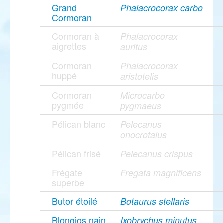
Grand
Phalacrocorax carbo
Cormoran
Cormoran à
Phalacrocorax
aigrettes
auritus
Cormoran
Phalacrocorax
huppé
aristotelis
Cormoran
Microcarbo
pygmée
pygmaeus
Pélican blanc
Pelecanus
onocrotalus
Pélican frisé
Pelecanus crispus
Frégate
Fregata magnificens
superbe
Butor étoilé
Botaurus stellaris
Blongios nain
Ixobrychus minutus