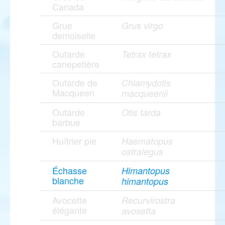
Canada
Grue
Grus virgo
demoiselle
Outarde
Tetrax tetrax
canepetière
Outarde de
Chlamydotis
Macqueen
macqueenii
Outarde
Otis tarda
barbue
Huîtrier pie
Haematopus
ostralegus
Échasse
Himantopus
blanche
himantopus
Avocette
Recurvirostra
élégante
avosetta