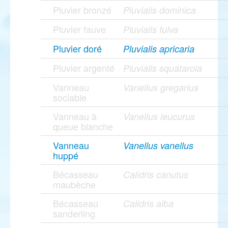
Pluvier bronzé
Pluvialis dominica
Pluvier fauve
Pluvialis fulva
Pluvier doré
Pluvialis apricaria
Pluvier argenté
Pluvialis squatarola
Vanneau
Vanellus gregarius
sociable
Vanneau à
Vanellus leucurus
queue blanche
Vanneau
Vanellus vanellus
huppé
Bécasseau
Calidris canutus
maubèche
Bécasseau
Calidris alba
sanderling