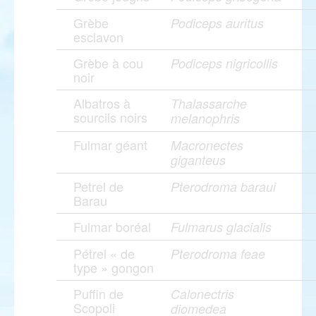
Grèbe
Podiceps auritus
esclavon
Grèbe à cou
Podiceps nigricollis
noir
Albatros à
Thalassarche
sourcils noirs
melanophris
Fulmar géant
Macronectes
giganteus
Petrel de
Pterodroma baraui
Barau
Fulmar boréal
Fulmarus glacialis
Pétrel « de
Pterodroma feae
type » gongon
Puffin de
Calonectris
Scopoli
diomedea