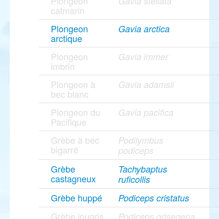
Plongeon
Gavia stellata
catmarin
Plongeon
Gavia arctica
arctique
Plongeon
Gavia immer
imbrin
Plongeon à
Gavia adamsii
bec blanc
Plongeon du
Gavia pacifica
Pacifique
Grèbe à bec
Podilymbus
bigarré
podiceps
Grèbe
Tachybaptus
castagneux
ruficollis
Grèbe huppé
Podiceps cristatus
Grèbe jougris
Podiceps grisegena