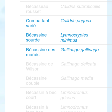
Bécasseau
Calidris subruficollis
rousset
Combattant
Calidris pugnax
varié
Bécassine
Lymnocryptes
sourde
minimus
Bécassine des
Gallinago gallinago
marais
Bécassine de
Gallinago delicata
Wilson
Bécassine
Gallinago media
double
Bécassin à bec
Limnodromus
court
griseus
Bécassin à
Limnodromus
long bec