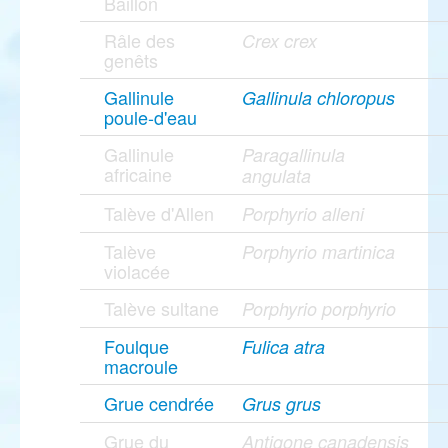
Baillon
Râle des
Crex crex
genêts
Gallinule
Gallinula chloropus
poule-d'eau
Gallinule
Paragallinula
africaine
angulata
Talève d'Allen
Porphyrio alleni
Talève
Porphyrio martinica
violacée
Talève sultane
Porphyrio porphyrio
Foulque
Fulica atra
macroule
Grue cendrée
Grus grus
Grue du
Antigone canadensis