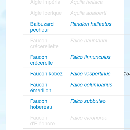
Aigle impérial
Aquila heliaca
Aigle ibérique
Aquila adalberti
Balbuzard
Pandion haliaetus
pêcheur
Faucon
Falco naumanni
crécerellette
Faucon
Falco tinnunculus
crécerelle
Faucon kobez
Falco vespertinus
15
Faucon
Falco columbarius
émerillon
Faucon
Falco subbuteo
hobereau
Faucon
Falco eleonorae
d'Eléonore