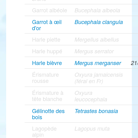
Garrot albéole
Bucephala albeola
Garrot à œil
Bucephala clangula
d'or
Harle piette
Mergellus albellus
Harle huppé
Mergus serrator
Harle bièvre
Mergus merganser
21
Érismature
Oxyura jamaicensis
rousse
(féral en Fr)
Érismature à
Oxyura
tête blanche
leucocephala
Gélinotte des
Tetrastes bonasia
bois
Lagopède
Lagopus muta
alpin