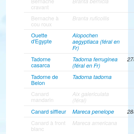
Bernache
Branta bernicla
cravant
Bernache à
Branta ruficollis
cou roux
Ouette
Alopochen
d'Egypte
aegyptiaca (féral en
Fr)
Tadorne
Tadorna ferruginea
27
casarca
(féral en Fr)
Tadorne de
Tadorna tadorna
Belon
Canard
Aix galericulata
mandarin
(féral)
Canard siffleur
Mareca penelope
28
Canard à front
Mareca americana
blanc