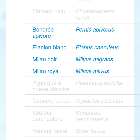
Flamant nain
Phoenicopterus
minor
Bondrée
Pernis apivorus
apivore
Élanion blanc
Elanus caeruleus
Milan noir
Milvus migrans
Milan royal
Milvus milvus
Pygargue à
Haliaeetus albicilla
queue blanche
Gypaète barbu
Gypaetus barbatus
Vautour
Neophron
percnoptère
percnopterus
Vautour fauve
Gyps fulvus