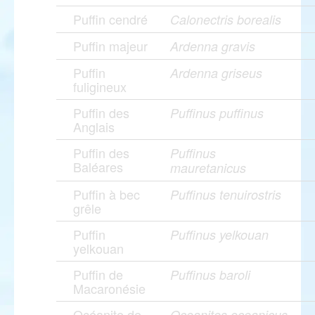
Puffin cendré
Calonectris borealis
Puffin majeur
Ardenna gravis
Puffin
Ardenna griseus
fuligineux
Puffin des
Puffinus puffinus
Anglais
Puffin des
Puffinus
Baléares
mauretanicus
Puffin à bec
Puffinus tenuirostris
grêle
Puffin
Puffinus yelkouan
yelkouan
Puffin de
Puffinus baroli
Macaronésie
Océanite de
Oceanites oceanicus