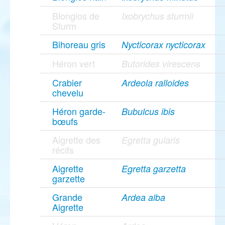
Blongios de
Ixobrychus sturmii
Sturm
Bihoreau gris
Nycticorax nycticorax
Héron vert
Butorides virescens
Crabier
Ardeola ralloides
chevelu
Héron garde-
Bubulcus ibis
bœufs
Aigrette des
Egretta gularis
récifs
Aigrette
Egretta garzetta
garzette
Grande
Ardea alba
Aigrette