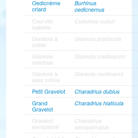
Oedicnème
Burhinus
criard
oedicnemus
Courvite
Cursorius cursor
isabelle
Glaréole à
Glareola pratincola
collier
Glaréole
Glareola maldivarum
orientale
Glaréole à
Glareola nordmanni
ailes noires
Petit Gravelot
Charadrius dubius
Grand
Charadrius hiaticula
Gravelot
Gravelot
Charadrius
semipalmé
semipalmatus