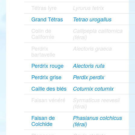
Tétras lyre
Lyrurus tetrix
Grand Tétras
Tetrao urogallus
Colin de
Callipepla californica
Californie
(féral)
Perdrix
Alectoris graeca
bartavelle
Perdrix rouge
Alectoris rufa
Perdrix grise
Perdix perdix
Caille des blés
Coturnix coturnix
Faisan vénéré
Syrmaticus reevesii
(féral)
Faisan de
Phasianus colchicus
Colchide
(féral)