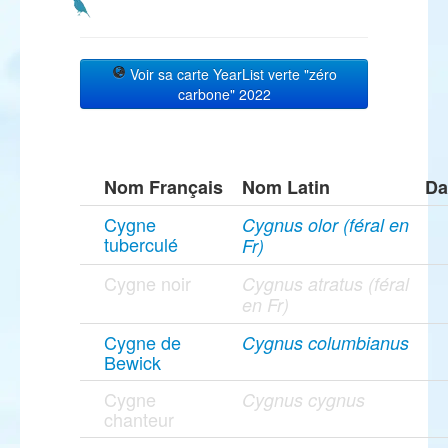
Voir sa carte YearList verte "zéro
carbone" 2022
Nom Français
Nom Latin
Da
Cygne
Cygnus olor (féral en
tuberculé
Fr)
Cygne noir
Cygnus atratus (féral
en Fr)
Cygne de
Cygnus columbianus
Bewick
Cygne
Cygnus cygnus
chanteur