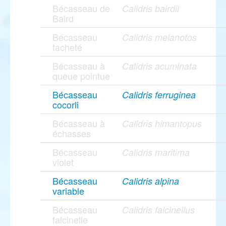
Bécasseau de
Calidris bairdii
Baird
Bécasseau
Calidris melanotos
tacheté
Bécasseau à
Calidris acuminata
queue pointue
Bécasseau
Calidris ferruginea
cocorli
Bécasseau à
Calidris himantopus
échasses
Bécasseau
Calidris maritima
violet
Bécasseau
Calidris alpina
variable
Bécasseau
Calidris falcinellus
falcinelle