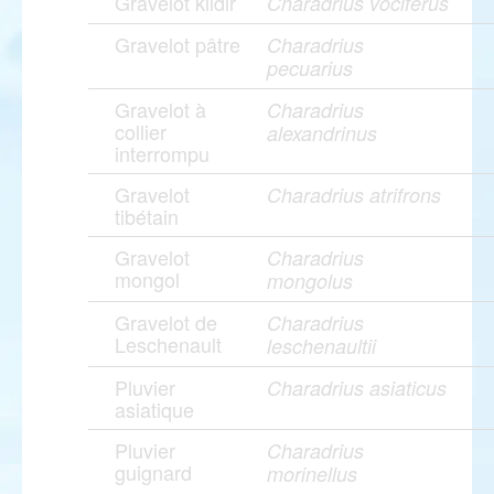
Gravelot kildir
Charadrius vociferus
Gravelot pâtre
Charadrius
pecuarius
Gravelot à
Charadrius
collier
alexandrinus
interrompu
Gravelot
Charadrius atrifrons
tibétain
Gravelot
Charadrius
mongol
mongolus
Gravelot de
Charadrius
Leschenault
leschenaultii
Pluvier
Charadrius asiaticus
asiatique
Pluvier
Charadrius
guignard
morinellus