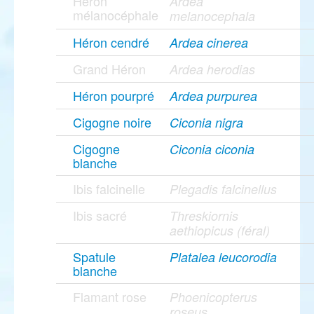
Héron
Ardea
mélanocéphale
melanocephala
Héron cendré
Ardea cinerea
Grand Héron
Ardea herodias
Héron pourpré
Ardea purpurea
Cigogne noire
Ciconia nigra
Cigogne
Ciconia ciconia
blanche
Ibis falcinelle
Plegadis falcinellus
Ibis sacré
Threskiornis
aethiopicus (féral)
Spatule
Platalea leucorodia
blanche
Flamant rose
Phoenicopterus
roseus