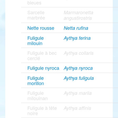
bleues
Sarcelle
Marmaronetta
marbrée
angustirostris
Nette rousse
Netta rufina
Fuligule
Aythya ferina
milouin
Fuligule à bec
Aythya collaris
cerclé
Fuligule nyroca
Aythya nyroca
Fuligule
Aythya fuligula
morillon
Fuligule
Aythya marila
milouinan
Fuligule à tête
Aythya affinis
noire