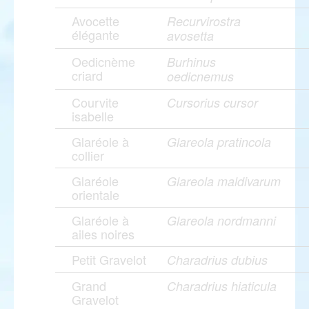
Avocette
Recurvirostra
élégante
avosetta
Oedicnème
Burhinus
criard
oedicnemus
Courvite
Cursorius cursor
isabelle
Glaréole à
Glareola pratincola
collier
Glaréole
Glareola maldivarum
orientale
Glaréole à
Glareola nordmanni
ailes noires
Petit Gravelot
Charadrius dubius
Grand
Charadrius hiaticula
Gravelot