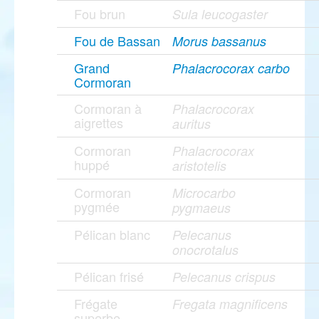
Fou brun
Sula leucogaster
Fou de Bassan
Morus bassanus
Grand
Phalacrocorax carbo
Cormoran
Cormoran à
Phalacrocorax
aigrettes
auritus
Cormoran
Phalacrocorax
huppé
aristotelis
Cormoran
Microcarbo
pygmée
pygmaeus
Pélican blanc
Pelecanus
onocrotalus
Pélican frisé
Pelecanus crispus
Frégate
Fregata magnificens
superbe