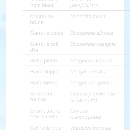
front blanc
perspicillata
Macreuse
Melanitta fusca
brune
Garrot albéole
Bucephala albeola
Garrot à œil
Bucephala clangula
d'or
Harle piette
Mergellus albellus
Harle huppé
Mergus serrator
Harle bièvre
Mergus merganser
Érismature
Oxyura jamaicensis
rousse
(féral en Fr)
Érismature à
Oxyura
tête blanche
leucocephala
Gélinotte des
Tetrastes bonasia