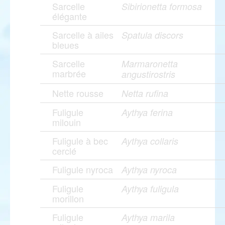
Sarcelle
Sibirionetta formosa
élégante
Sarcelle à ailes
Spatula discors
bleues
Sarcelle
Marmaronetta
marbrée
angustirostris
Nette rousse
Netta rufina
Fuligule
Aythya ferina
milouin
Fuligule à bec
Aythya collaris
cerclé
Fuligule nyroca
Aythya nyroca
Fuligule
Aythya fuligula
morillon
Fuligule
Aythya marila