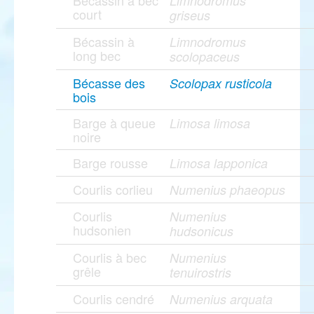
Bécassin à bec
Limnodromus
court
griseus
Bécassin à
Limnodromus
long bec
scolopaceus
Bécasse des
Scolopax rusticola
bois
Barge à queue
Limosa limosa
noire
Barge rousse
Limosa lapponica
Courlis corlieu
Numenius phaeopus
Courlis
Numenius
hudsonien
hudsonicus
Courlis à bec
Numenius
grêle
tenuirostris
Courlis cendré
Numenius arquata