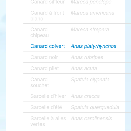
Canard siffleur
Mareca penelope
Canard à front
Mareca americana
blanc
Canard
Mareca strepera
chipeau
Canard colvert
Anas platyrhynchos
Canard noir
Anas rubripes
Canard pilet
Anas acuta
Canard
Spatula clypeata
souchet
Sarcelle d'hiver
Anas crecca
Sarcelle d'été
Spatula querquedula
Sarcelle à ailes
Anas carolinensis
vertes