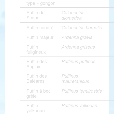
type » gongon
Puffin de
Calonectris
Scopoli
diomedea
Puffin cendré
Calonectris borealis
Puffin majeur
Ardenna gravis
Puffin
Ardenna griseus
fuligineux
Puffin des
Puffinus puffinus
Anglais
Puffin des
Puffinus
Baléares
mauretanicus
Puffin à bec
Puffinus tenuirostris
grêle
Puffin
Puffinus yelkouan
yelkouan