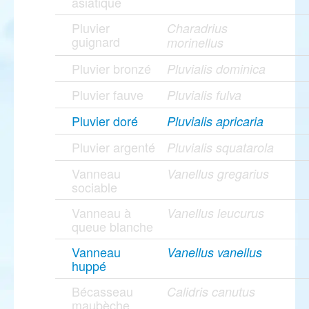
asiatique
Pluvier
Charadrius
guignard
morinellus
Pluvier bronzé
Pluvialis dominica
Pluvier fauve
Pluvialis fulva
Pluvier doré
Pluvialis apricaria
Pluvier argenté
Pluvialis squatarola
Vanneau
Vanellus gregarius
sociable
Vanneau à
Vanellus leucurus
queue blanche
Vanneau
Vanellus vanellus
huppé
Bécasseau
Calidris canutus
maubèche