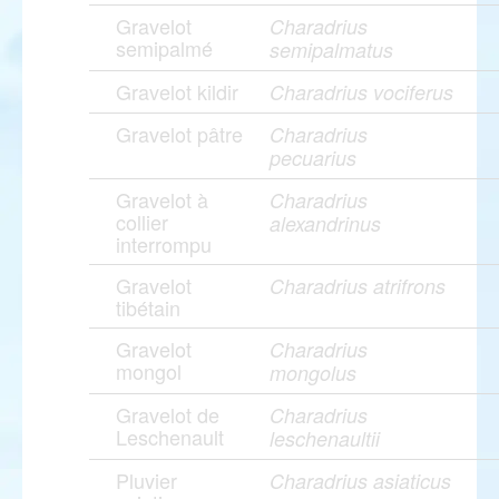
Gravelot
Charadrius
semipalmé
semipalmatus
Gravelot kildir
Charadrius vociferus
Gravelot pâtre
Charadrius
pecuarius
Gravelot à
Charadrius
collier
alexandrinus
interrompu
Gravelot
Charadrius atrifrons
tibétain
Gravelot
Charadrius
mongol
mongolus
Gravelot de
Charadrius
Leschenault
leschenaultii
Pluvier
Charadrius asiaticus