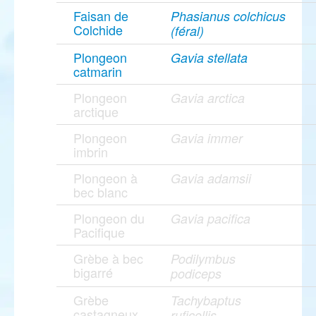
Faisan de
Phasianus colchicus
Colchide
(féral)
Plongeon
Gavia stellata
catmarin
Plongeon
Gavia arctica
arctique
Plongeon
Gavia immer
imbrin
Plongeon à
Gavia adamsii
bec blanc
Plongeon du
Gavia pacifica
Pacifique
Grèbe à bec
Podilymbus
bigarré
podiceps
Grèbe
Tachybaptus
castagneux
ruficollis