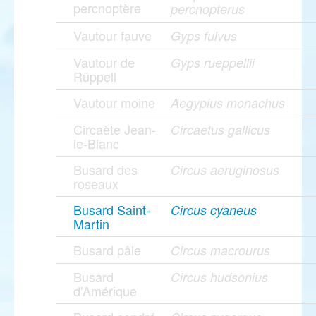
percnoptère
percnopterus
Vautour fauve
Gyps fulvus
Vautour de
Gyps rueppellii
Rüppell
Vautour moine
Aegypius monachus
Circaète Jean-
Circaetus gallicus
le-Blanc
Busard des
Circus aeruginosus
roseaux
Busard Saint-
Circus cyaneus
Martin
Busard pâle
Circus macrourus
Busard
Circus hudsonius
d'Amérique