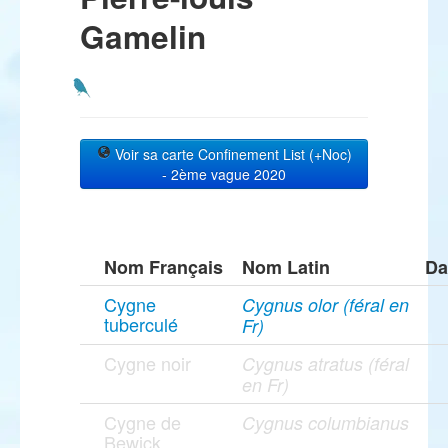
Gamelin
Voir sa carte Confinement List (+Noc)
- 2ème vague 2020
Nom Français
Nom Latin
Da
Cygne
Cygnus olor (féral en
tuberculé
Fr)
Cygne noir
Cygnus atratus (féral
en Fr)
Cygne de
Cygnus columbianus
Bewick