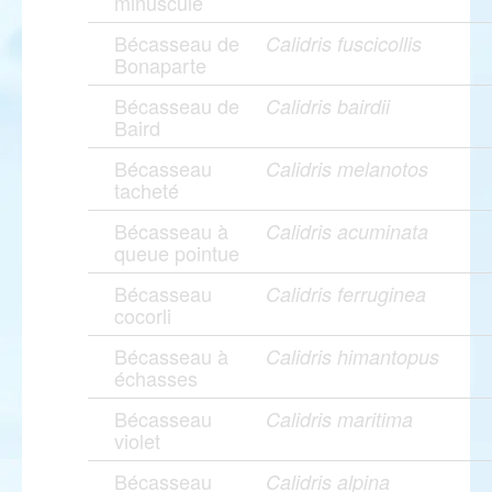
minuscule
Bécasseau de
Calidris fuscicollis
Bonaparte
Bécasseau de
Calidris bairdii
Baird
Bécasseau
Calidris melanotos
tacheté
Bécasseau à
Calidris acuminata
queue pointue
Bécasseau
Calidris ferruginea
cocorli
Bécasseau à
Calidris himantopus
échasses
Bécasseau
Calidris maritima
violet
Bécasseau
Calidris alpina