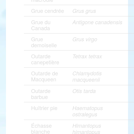
Grue cendrée
Grus grus
Grue du
Antigone canadensis
Canada
Grue
Grus virgo
demoiselle
Outarde
Tetrax tetrax
canepetière
Outarde de
Chlamydotis
Macqueen
macqueenii
Outarde
Otis tarda
barbue
Huîtrier pie
Haematopus
ostralegus
Échasse
Himantopus
blanche
himantopus