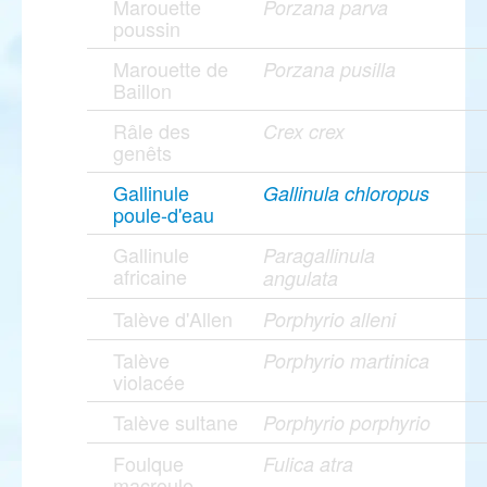
Marouette
Porzana parva
poussin
Marouette de
Porzana pusilla
Baillon
Râle des
Crex crex
genêts
Gallinule
Gallinula chloropus
poule-d'eau
Gallinule
Paragallinula
africaine
angulata
Talève d'Allen
Porphyrio alleni
Talève
Porphyrio martinica
violacée
Talève sultane
Porphyrio porphyrio
Foulque
Fulica atra
macroule