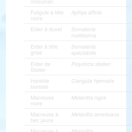
milouinan
Fuligule à tête
Aythya affinis
noire
Eider à duvet
Somateria
mollissima
Eider à tête
Somateria
grise
spectabilis
Eider de
Polysticta stelleri
Steller
Harelde
Clangula hyemalis
boréale
Macreuse
Melanitta nigra
noire
Macreuse à
Melanitta americana
bec jaune
Macreuse à
Melanitta