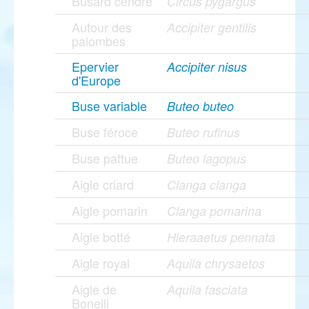
Busard cendré
Circus pygargus
Autour des
Accipiter gentilis
palombes
Epervier
Accipiter nisus
d'Europe
Buse variable
Buteo buteo
Buse féroce
Buteo rufinus
Buse pattue
Buteo lagopus
Aigle criard
Clanga clanga
Aigle pomarin
Clanga pomarina
Aigle botté
Hieraaetus pennata
Aigle royal
Aquila chrysaetos
Aigle de
Aquila fasciata
Bonelli