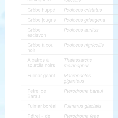
Grèbe huppé
Podiceps cristatus
Grèbe jougris
Podiceps grisegena
Grèbe
Podiceps auritus
esclavon
Grèbe à cou
Podiceps nigricollis
noir
Albatros à
Thalassarche
sourcils noirs
melanophris
Fulmar géant
Macronectes
giganteus
Petrel de
Pterodroma baraui
Barau
Fulmar boréal
Fulmarus glacialis
Pétrel « de
Pterodroma feae