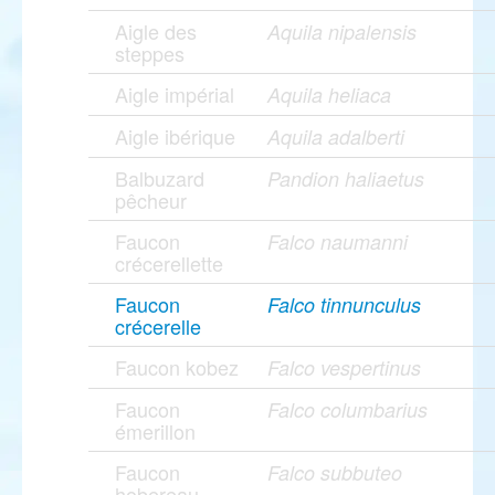
Aigle des
Aquila nipalensis
steppes
Aigle impérial
Aquila heliaca
Aigle ibérique
Aquila adalberti
Balbuzard
Pandion haliaetus
pêcheur
Faucon
Falco naumanni
crécerellette
Faucon
Falco tinnunculus
crécerelle
Faucon kobez
Falco vespertinus
Faucon
Falco columbarius
émerillon
Faucon
Falco subbuteo
hobereau