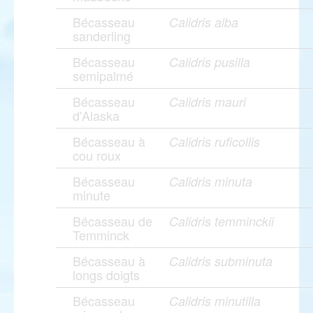
Bécasseau
Calidris alba
sanderling
Bécasseau
Calidris pusilla
semipalmé
Bécasseau
Calidris mauri
d'Alaska
Bécasseau à
Calidris ruficollis
cou roux
Bécasseau
Calidris minuta
minute
Bécasseau de
Calidris temminckii
Temminck
Bécasseau à
Calidris subminuta
longs doigts
Bécasseau
Calidris minutilla