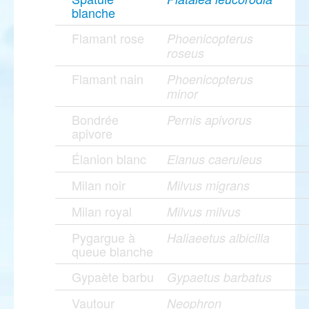
blanche
Flamant rose
Phoenicopterus
roseus
Flamant nain
Phoenicopterus
minor
Bondrée
Pernis apivorus
apivore
Élanion blanc
Elanus caeruleus
Milan noir
Milvus migrans
Milan royal
Milvus milvus
Pygargue à
Haliaeetus albicilla
queue blanche
Gypaète barbu
Gypaetus barbatus
Vautour
Neophron