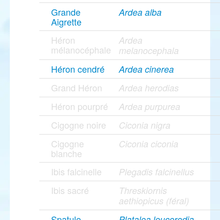
Grande
Ardea alba
Aigrette
Héron
Ardea
mélanocéphale
melanocephala
Héron cendré
Ardea cinerea
Grand Héron
Ardea herodias
Héron pourpré
Ardea purpurea
Cigogne noire
Ciconia nigra
Cigogne
Ciconia ciconia
blanche
Ibis falcinelle
Plegadis falcinellus
Ibis sacré
Threskiornis
aethiopicus (féral)
Spatule
Platalea leucorodia