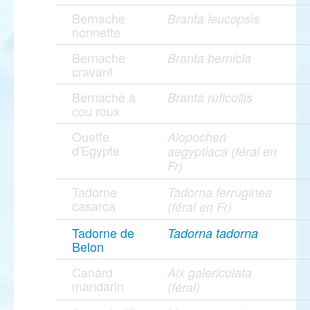
Bernache
Branta leucopsis
nonnette
Bernache
Branta bernicla
cravant
Bernache à
Branta ruficollis
cou roux
Ouette
Alopochen
d'Egypte
aegyptiaca (féral en
Fr)
Tadorne
Tadorna ferruginea
casarca
(féral en Fr)
Tadorne de
Tadorna tadorna
Belon
Canard
Aix galericulata
mandarin
(féral)