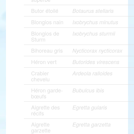
Butor étoilé
Botaurus stellaris
Blongios nain
Ixobrychus minutus
Blongios de
Ixobrychus sturmii
Sturm
Bihoreau gris
Nycticorax nycticorax
Héron vert
Butorides virescens
Crabier
Ardeola ralloides
chevelu
Héron garde-
Bubulcus ibis
bœufs
Aigrette des
Egretta gularis
récifs
Aigrette
Egretta garzetta
garzette