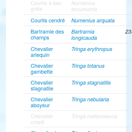
Courlis à bec
Numenius
grêle
tenuirostris
Courlis cendré
Numenius arquata
Bartramie des
Bartramia
23
champs
longicauda
Chevalier
Tringa erythropus
arlequin
Chevalier
Tringa totanus
gambette
Chevalier
Tringa stagnatilis
stagnatile
Chevalier
Tringa nebularia
aboyeur
Chevalier
Tringa melanoleuca
criard