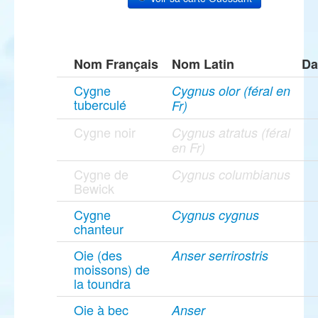
Nom Français
Nom Latin
Da
Cygne
Cygnus olor (féral en
tuberculé
Fr)
Cygne noir
Cygnus atratus (féral
en Fr)
Cygne de
Cygnus columbianus
Bewick
Cygne
Cygnus cygnus
chanteur
Oie (des
Anser serrirostris
moissons) de
la toundra
Oie à bec
Anser