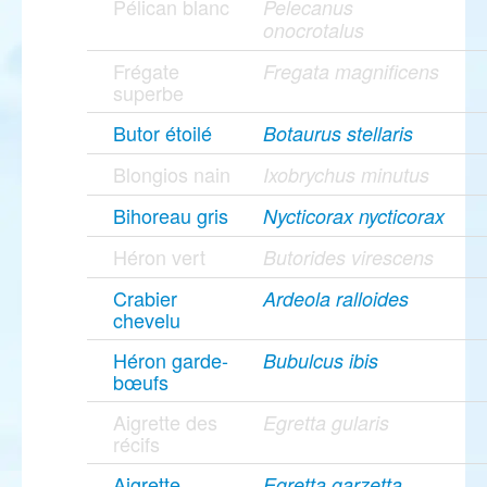
Pélican blanc
Pelecanus
onocrotalus
Frégate
Fregata magnificens
superbe
Butor étoilé
Botaurus stellaris
Blongios nain
Ixobrychus minutus
Bihoreau gris
Nycticorax nycticorax
Héron vert
Butorides virescens
Crabier
Ardeola ralloides
chevelu
Héron garde-
Bubulcus ibis
bœufs
Aigrette des
Egretta gularis
récifs
Aigrette
Egretta garzetta