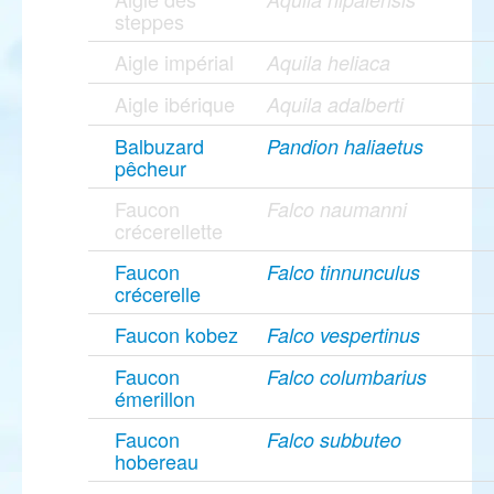
steppes
Aigle impérial
Aquila heliaca
Aigle ibérique
Aquila adalberti
Balbuzard
Pandion haliaetus
pêcheur
Faucon
Falco naumanni
crécerellette
Faucon
Falco tinnunculus
crécerelle
Faucon kobez
Falco vespertinus
Faucon
Falco columbarius
émerillon
Faucon
Falco subbuteo
hobereau