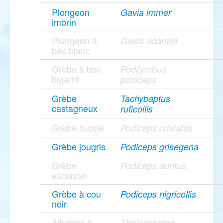
Plongeon
Gavia immer
imbrin
Plongeon à
Gavia adamsii
bec blanc
Grèbe à bec
Podilymbus
bigarré
podiceps
Grèbe
Tachybaptus
castagneux
ruficollis
Grèbe huppé
Podiceps cristatus
Grèbe jougris
Podiceps grisegena
Grèbe
Podiceps auritus
esclavon
Grèbe à cou
Podiceps nigricollis
noir
Albatros à
Thalassarche