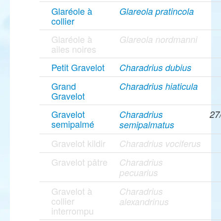
Glaréole à
Glareola pratincola
collier
Glaréole à
Glareola nordmanni
ailes noires
Petit Gravelot
Charadrius dubius
Grand
Charadrius hiaticula
Gravelot
Gravelot
Charadrius
27
semipalmé
semipalmatus
Gravelot kildir
Charadrius vociferus
Gravelot pâtre
Charadrius
pecuarius
Gravelot à
Charadrius
collier
alexandrinus
interrompu