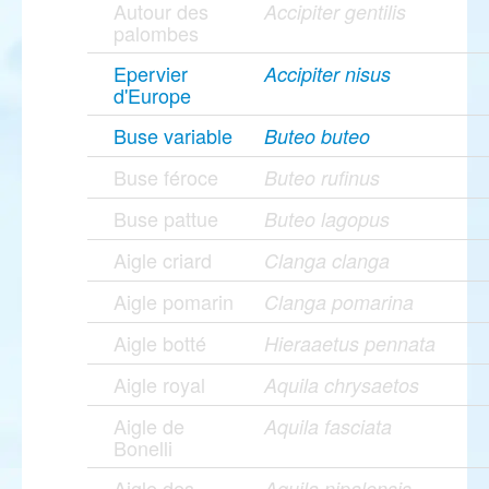
Autour des
Accipiter gentilis
palombes
Epervier
Accipiter nisus
d'Europe
Buse variable
Buteo buteo
Buse féroce
Buteo rufinus
Buse pattue
Buteo lagopus
Aigle criard
Clanga clanga
Aigle pomarin
Clanga pomarina
Aigle botté
Hieraaetus pennata
Aigle royal
Aquila chrysaetos
Aigle de
Aquila fasciata
Bonelli
Aigle des
Aquila nipalensis