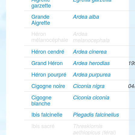
garzette
Grande
Ardea alba
Aigrette
Héron
Ardea
mélanocéphale
melanocephala
Héron cendré
Ardea cinerea
Grand Héron
Ardea herodias
19
Héron pourpré
Ardea purpurea
Cigogne noire
Ciconia nigra
04
Cigogne
Ciconia ciconia
blanche
Ibis falcinelle
Plegadis falcinellus
Ibis sacré
Threskiornis
aethiopicus (féral)