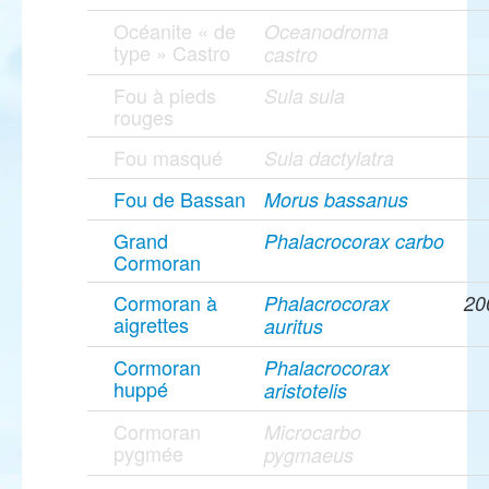
Océanite « de
Oceanodroma
type » Castro
castro
Fou à pieds
Sula sula
rouges
Fou masqué
Sula dactylatra
Fou de Bassan
Morus bassanus
Grand
Phalacrocorax carbo
Cormoran
Cormoran à
Phalacrocorax
20
aigrettes
auritus
Cormoran
Phalacrocorax
huppé
aristotelis
Cormoran
Microcarbo
pygmée
pygmaeus