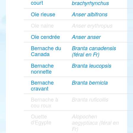
court
brachyrhynchus
Oie rieuse
Anser albifrons
Oie naine
Anser erythropus
Oie cendrée
Anser anser
Bernache du
Branta canadensis
Canada
(féral en Fr)
Bernache
Branta leucopsis
nonnette
Bernache
Branta bernicla
cravant
Bernache à
Branta ruficollis
cou roux
Ouette
Alopochen
d'Egypte
aegyptiaca (féral en
Fr)