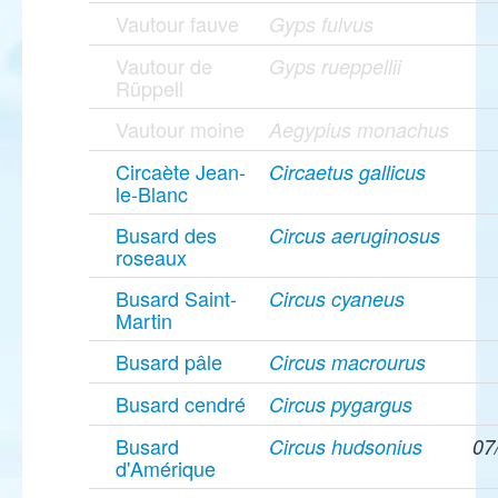
Vautour fauve
Gyps fulvus
Vautour de
Gyps rueppellii
Rüppell
Vautour moine
Aegypius monachus
Circaète Jean-
Circaetus gallicus
le-Blanc
Busard des
Circus aeruginosus
roseaux
Busard Saint-
Circus cyaneus
Martin
Busard pâle
Circus macrourus
Busard cendré
Circus pygargus
Busard
Circus hudsonius
07
d'Amérique