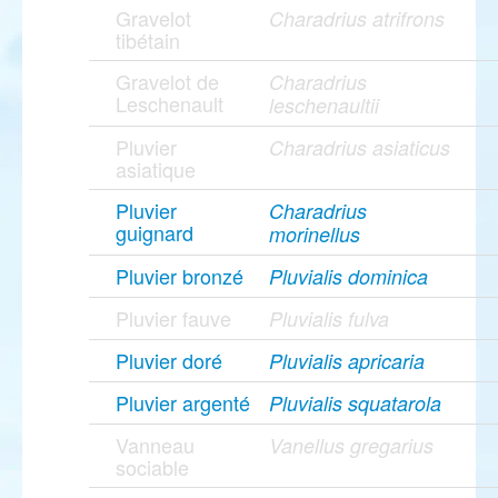
Gravelot
Charadrius atrifrons
tibétain
Gravelot de
Charadrius
Leschenault
leschenaultii
Pluvier
Charadrius asiaticus
asiatique
Pluvier
Charadrius
guignard
morinellus
Pluvier bronzé
Pluvialis dominica
Pluvier fauve
Pluvialis fulva
Pluvier doré
Pluvialis apricaria
Pluvier argenté
Pluvialis squatarola
Vanneau
Vanellus gregarius
sociable