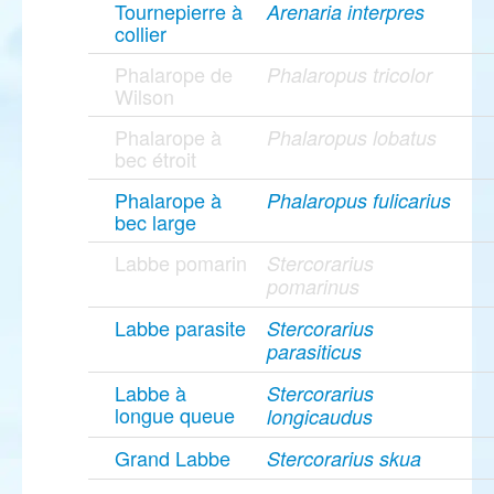
Tournepierre à
Arenaria interpres
collier
Phalarope de
Phalaropus tricolor
Wilson
Phalarope à
Phalaropus lobatus
bec étroit
Phalarope à
Phalaropus fulicarius
bec large
Labbe pomarin
Stercorarius
pomarinus
Labbe parasite
Stercorarius
parasiticus
Labbe à
Stercorarius
longue queue
longicaudus
Grand Labbe
Stercorarius skua