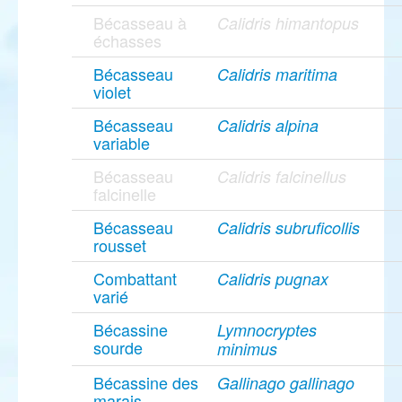
Bécasseau à
Calidris himantopus
échasses
Bécasseau
Calidris maritima
violet
Bécasseau
Calidris alpina
variable
Bécasseau
Calidris falcinellus
falcinelle
Bécasseau
Calidris subruficollis
rousset
Combattant
Calidris pugnax
varié
Bécassine
Lymnocryptes
sourde
minimus
Bécassine des
Gallinago gallinago
marais