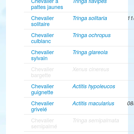
Chevalier à
Tringa flavipes
pattes jaunes
Chevalier
Tringa solitaria
11
solitaire
Chevalier
Tringa ochropus
culblanc
Chevalier
Tringa glareola
sylvain
Chevalier
Xenus cinereus
bargette
Chevalier
Actitis hypoleucos
guignette
Chevalier
Actitis macularius
08
grivelé
Chevalier
Tringa semipalmata
semipalmé