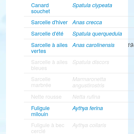
Canard
Spatula clypeata
souchet
Sarcelle d'hiver
Anas crecca
Sarcelle d'été
Spatula querquedula
Sarcelle à ailes
Anas carolinensis
19
vertes
Sarcelle à ailes
Spatula discors
bleues
Sarcelle
Marmaronetta
marbrée
angustirostris
Nette rousse
Netta rufina
Fuligule
Aythya ferina
milouin
Fuligule à bec
Aythya collaris
cerclé