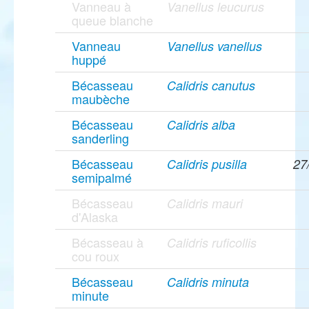
Vanneau à
Vanellus leucurus
queue blanche
Vanneau
Vanellus vanellus
huppé
Bécasseau
Calidris canutus
maubèche
Bécasseau
Calidris alba
sanderling
Bécasseau
Calidris pusilla
27
semipalmé
Bécasseau
Calidris mauri
d'Alaska
Bécasseau à
Calidris ruficollis
cou roux
Bécasseau
Calidris minuta
minute