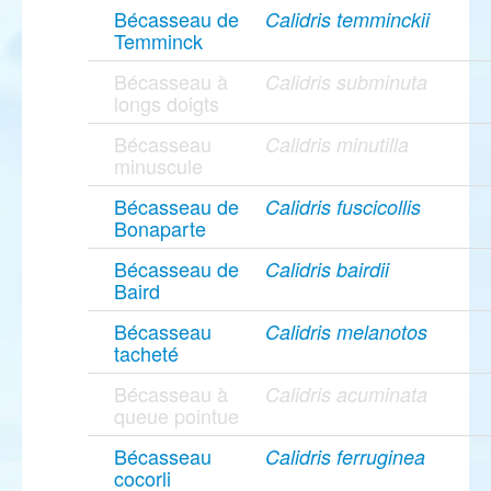
Bécasseau de
Calidris temminckii
Temminck
Bécasseau à
Calidris subminuta
longs doigts
Bécasseau
Calidris minutilla
minuscule
Bécasseau de
Calidris fuscicollis
Bonaparte
Bécasseau de
Calidris bairdii
Baird
Bécasseau
Calidris melanotos
tacheté
Bécasseau à
Calidris acuminata
queue pointue
Bécasseau
Calidris ferruginea
cocorli