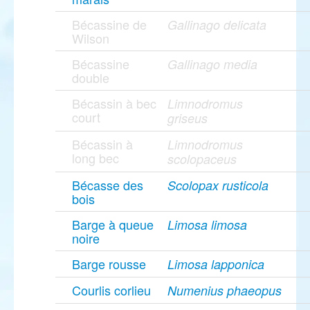
Bécassine de
Gallinago delicata
Wilson
Bécassine
Gallinago media
double
Bécassin à bec
Limnodromus
court
griseus
Bécassin à
Limnodromus
long bec
scolopaceus
Bécasse des
Scolopax rusticola
bois
Barge à queue
Limosa limosa
noire
Barge rousse
Limosa lapponica
Courlis corlieu
Numenius phaeopus