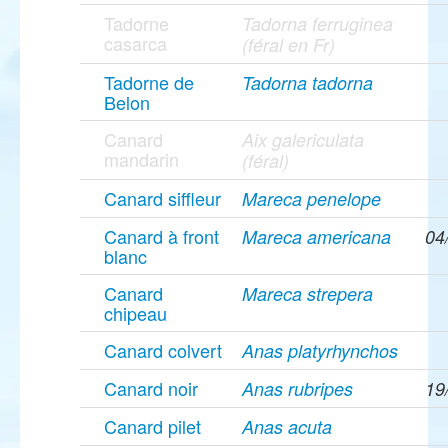
Tadorne
Tadorna ferruginea
casarca
(féral en Fr)
Tadorne de
Tadorna tadorna
Belon
Canard
Aix galericulata
mandarin
(féral)
Canard siffleur
Mareca penelope
Canard à front
Mareca americana
04
blanc
Canard
Mareca strepera
chipeau
Canard colvert
Anas platyrhynchos
Canard noir
Anas rubripes
19
Canard pilet
Anas acuta