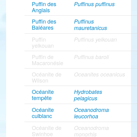
Puffin des
Puffinus puffinus
Anglais
Puffin des
Puffinus
Baléares
mauretanicus
Puffin
Puffinus yelkouan
yelkouan
Puffin de
Puffinus baroli
Macaronésie
Océanite de
Oceanites oceanicus
Wilson
Océanite
Hydrobates
tempête
pelagicus
Océanite
Oceanodroma
culblanc
leucorhoa
Océanite de
Oceanodroma
Swinhoe
monorhis