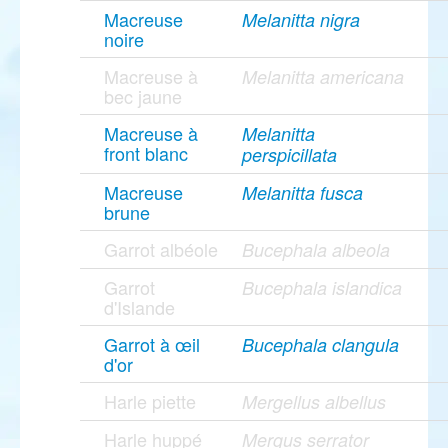
Macreuse
Melanitta nigra
noire
Macreuse à
Melanitta americana
bec jaune
Macreuse à
Melanitta
front blanc
perspicillata
Macreuse
Melanitta fusca
brune
Garrot albéole
Bucephala albeola
Garrot
Bucephala islandica
d'Islande
Garrot à œil
Bucephala clangula
d'or
Harle piette
Mergellus albellus
Harle huppé
Mergus serrator