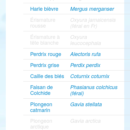
Harle bièvre
Mergus merganser
Érismature
Oxyura jamaicensis
rousse
(féral en Fr)
Érismature à
Oxyura
tête blanche
leucocephala
Perdrix rouge
Alectoris rufa
Perdrix grise
Perdix perdix
Caille des blés
Coturnix coturnix
Faisan de
Phasianus colchicus
Colchide
(féral)
Plongeon
Gavia stellata
catmarin
Plongeon
Gavia arctica
arctique