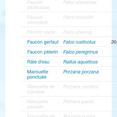
Faucon
Falco eleonorae
d'Eléonore
Faucon
Falco concolor
concolore
Faucon sacre
Falco cherrug
Faucon gerfaut
Falco rusticolus
30
Faucon pèlerin
Falco peregrinus
Râle d'eau
Rallus aquaticus
Marouette
Porzana porzana
ponctuée
Marouette de
Porzana carolina
Caroline
Marouette
Porzana parva
poussin
Marouette de
Porzana pusilla