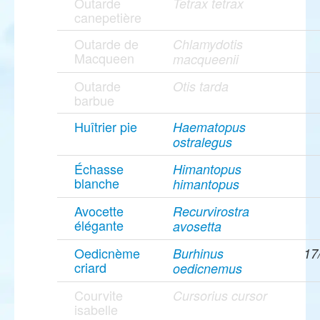
Outarde
Tetrax tetrax
canepetière
Outarde de
Chlamydotis
Macqueen
macqueenii
Outarde
Otis tarda
barbue
Huîtrier pie
Haematopus
ostralegus
Échasse
Himantopus
blanche
himantopus
Avocette
Recurvirostra
élégante
avosetta
Oedicnème
Burhinus
17
criard
oedicnemus
Courvite
Cursorius cursor
isabelle