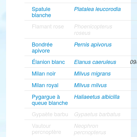
Spatule
Platalea leucorodia
blanche
Flamant rose
Phoenicopterus
roseus
Bondrée
Pernis apivorus
apivore
Élanion blanc
Elanus caeruleus
09
Milan noir
Milvus migrans
Milan royal
Milvus milvus
Pygargue à
Haliaeetus albicilla
queue blanche
Gypaète barbu
Gypaetus barbatus
Vautour
Neophron
percnoptère
percnopterus