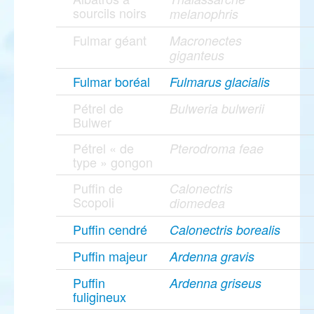
sourcils noirs
melanophris
Fulmar géant
Macronectes
giganteus
Fulmar boréal
Fulmarus glacialis
Pétrel de
Bulweria bulwerii
Bulwer
Pétrel « de
Pterodroma feae
type » gongon
Puffin de
Calonectris
Scopoli
diomedea
Puffin cendré
Calonectris borealis
Puffin majeur
Ardenna gravis
Puffin
Ardenna griseus
fuligineux