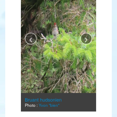
‹
›
Bruant hudsonien
Photo :
Yvon "bien"