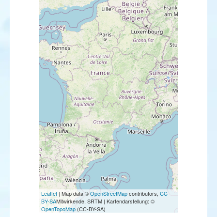
Leaflet
| Map data ©
OpenStreetMap
contributors,
CC-
BY-SA
Mitwirkende, SRTM | Kartendarstellung: ©
OpenTopoMap
(CC-BY-SA)