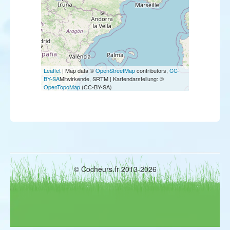
Leaflet
| Map data ©
OpenStreetMap
contributors,
CC-
BY-SA
Mitwirkende, SRTM | Kartendarstellung: ©
OpenTopoMap
(CC-BY-SA)
© Cocheurs.fr 2013-2026