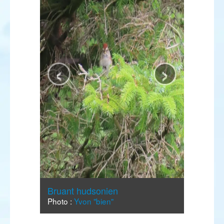
‹
›
Bruant hudsonien
Photo :
Yvon "bien"