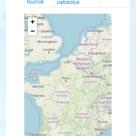
fournié
calceolus
+
−