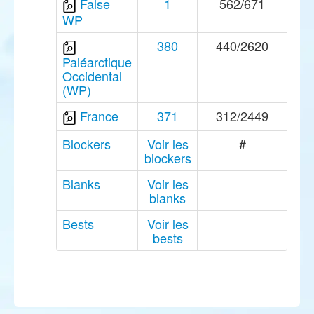
False
1
562/671
WP
380
440/2620
Paléarctique
Occidental
(WP)
France
371
312/2449
Blockers
Voir les
#
blockers
Blanks
Voir les
blanks
Bests
Voir les
bests