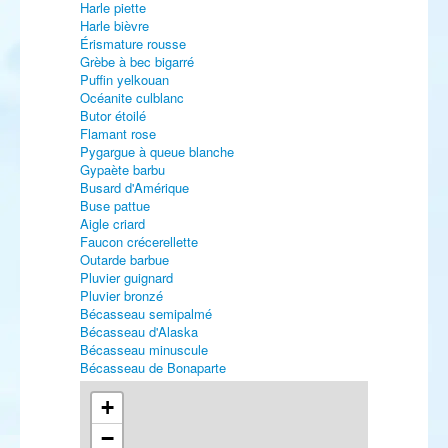
Harle piette
Harle bièvre
Érismature rousse
Grèbe à bec bigarré
Puffin yelkouan
Océanite culblanc
Butor étoilé
Flamant rose
Pygargue à queue blanche
Gypaète barbu
Busard d'Amérique
Buse pattue
Aigle criard
Faucon crécerellette
Outarde barbue
Pluvier guignard
Pluvier bronzé
Bécasseau semipalmé
Bécasseau d'Alaska
Bécasseau minuscule
Bécasseau de Bonaparte
Bécasseau tacheté
Bécassine sourde
+
Bartramie des champs
−
Chevalier à pattes jaunes