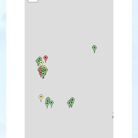
Chevalier solitaire
Chevalier grivelé
Labbe à longue queue
Mouette de Ross
Goéland railleur
Goéland d'Audouin
Sterne arctique
Guillemot à miroir
Coucou geai
Harfang des neiges
Petit-duc scops
Chouette hulotte
Martinet à ventre blanc
Pic à dos blanc
Pic épeichette
Alouette calandrelle
Hirondelle à front blanc
Pipit de Richard
Pipit à gorge rousse
Bergeronnette orientale
Robin à flancs roux
Traquet isabelle
Grivette à dos olive
Grive dorée
Rousserolle des buissons