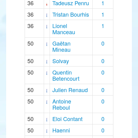
36
Tadeusz Penru
1
36
Tristan Bourhis
1
36
Lionel
1
Manceau
50
Gaëtan
0
Mineau
50
Solvay
0
50
Quentin
0
Betencourt
50
Julien Renaud
0
50
Antoine
0
Reboul
50
Eloi Contant
0
50
Haenni
0