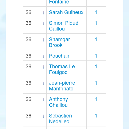
Fontaine
36
Sarah Guiheux
1
36
Simon Piqué
1
Caillou
36
Shamgar
1
Brook
36
Pouchain
1
36
Thomas Le
1
Foulgoc
36
Jean-pierre
1
Manfrinato
36
Anthony
1
Chaillou
36
Sebastien
1
Nedellec