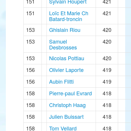
151
Sylvain Houpert
421
151
Loïc Et Marie Ch
421
Batard-troncin
153
Ghislain Riou
420
153
Samuel
420
Desbrosses
153
Nicolas Pottiau
420
156
Olivier Laporte
419
156
Aubin Flitti
419
158
Pierre-paul Evrard
418
158
Christoph Haag
418
158
Julien Buissart
418
158
Tom Vellard
418