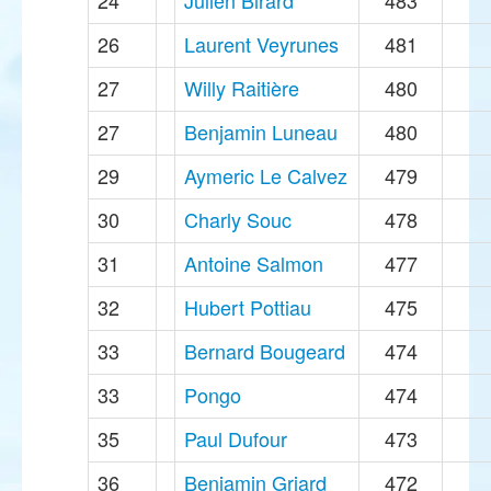
24
Julien Birard
483
26
Laurent Veyrunes
481
27
Willy Raitière
480
27
Benjamin Luneau
480
29
Aymeric Le Calvez
479
30
Charly Souc
478
31
Antoine Salmon
477
32
Hubert Pottiau
475
33
Bernard Bougeard
474
33
Pongo
474
35
Paul Dufour
473
36
Benjamin Griard
472