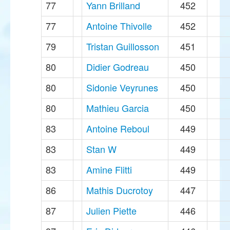
77
Yann Brilland
452
77
Antoine Thivolle
452
79
Tristan Guillosson
451
80
Didier Godreau
450
80
Sidonie Veyrunes
450
80
Mathieu Garcia
450
83
Antoine Reboul
449
83
Stan W
449
83
Amine Flitti
449
86
Mathis Ducrotoy
447
87
Julien Piette
446