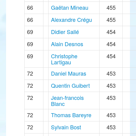
66
Gaëtan Mineau
455
66
Alexandre Crégu
455
69
Didier Sallé
454
69
Alain Desnos
454
69
Christophe
454
Lartigau
72
Daniel Mauras
453
72
Quentin Guibert
453
72
Jean-francois
453
Blanc
72
Thomas Bareyre
453
72
Sylvain Bost
453