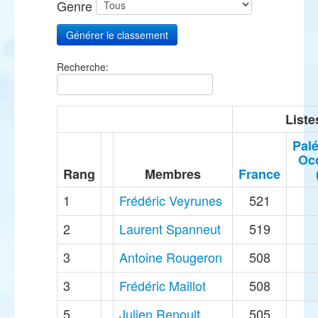
Genre
Recherche:
Liste
Palé
Occ
Rang
Membres
France
1
Frédéric Veyrunes
521
2
Laurent Spanneut
519
3
Antoine Rougeron
508
3
Frédéric Maillot
508
5
Julien Renoult
505