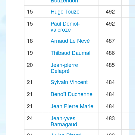
Bouzendorf
15
Hugo Touzé
492
15
Paul Doniol-
492
valcroze
18
Arnaud Le Nevé
487
19
Thibaud Daumal
486
20
Jean-pierre
485
Delapré
21
Sylvain Vincent
484
21
Benoît Duchenne
484
21
Jean Pierre Marie
484
24
Jean-yves
483
Barnagaud