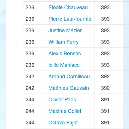
236
Elodie Chauveau
393
236
Pierre Laur-fournié
393
236
Justine Mézier
393
236
William Ferry
393
236
Alexis Bensac
393
236
Icilio Maniacci
393
242
Arnaud Cornilleau
392
242
Matthieu Gauvain
392
244
Olivier Paris
391
244
Maxime Collet
391
244
Octave Pajot
391