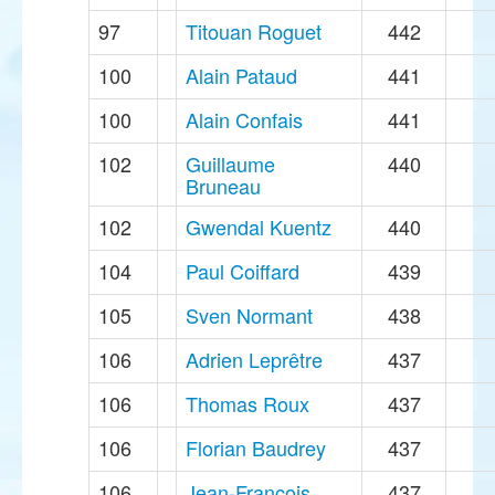
97
Titouan Roguet
442
100
Alain Pataud
441
100
Alain Confais
441
102
Guillaume
440
Bruneau
102
Gwendal Kuentz
440
104
Paul Coiffard
439
105
Sven Normant
438
106
Adrien Leprêtre
437
106
Thomas Roux
437
106
Florian Baudrey
437
106
Jean-François
437