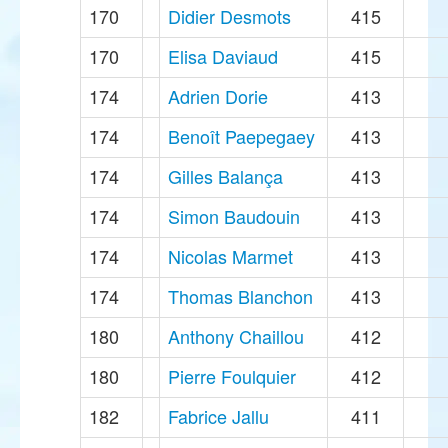
170
Didier Desmots
415
170
Elisa Daviaud
415
174
Adrien Dorie
413
174
Benoît Paepegaey
413
174
Gilles Balança
413
174
Simon Baudouin
413
174
Nicolas Marmet
413
174
Thomas Blanchon
413
180
Anthony Chaillou
412
180
Pierre Foulquier
412
182
Fabrice Jallu
411