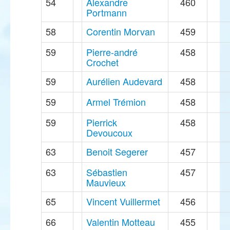
54
Alexandre
460
Portmann
58
Corentin Morvan
459
59
Pierre-andré
458
Crochet
59
Aurélien Audevard
458
59
Armel Trémion
458
59
Pierrick
458
Devoucoux
63
Benoit Segerer
457
63
Sébastien
457
Mauvieux
65
Vincent Vuillermet
456
66
Valentin Motteau
455