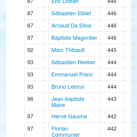
87
Eric Didner
446
87
Sébastien Siblet
446
87
Arnaud Da Silva
446
87
Baptiste Magontier
446
92
Marc Thibault
445
93
Sébastien Reeber
444
93
Emmanuel Franc
444
93
Bruno Lebrun
444
96
Jean-baptiste
443
Maire
97
Hervé Gauche
442
97
Florian
442
Communier