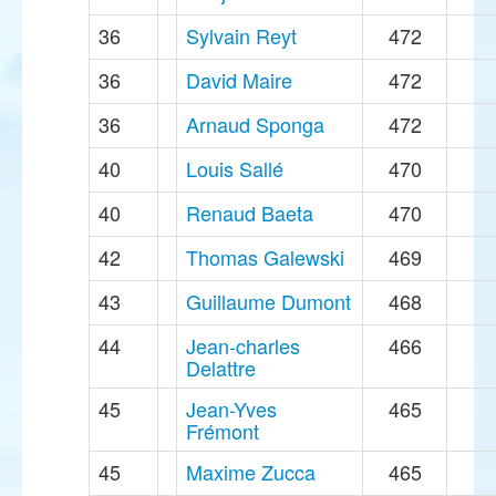
36
Sylvain Reyt
472
36
David Maire
472
36
Arnaud Sponga
472
40
Louis Sallé
470
40
Renaud Baeta
470
42
Thomas Galewski
469
43
Guillaume Dumont
468
44
Jean-charles
466
Delattre
45
Jean-Yves
465
Frémont
45
Maxime Zucca
465