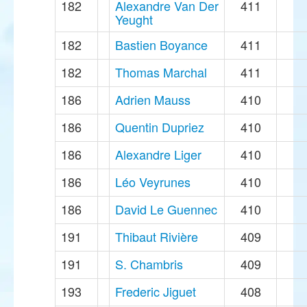
182
Alexandre Van Der
411
Yeught
182
Bastien Boyance
411
182
Thomas Marchal
411
186
Adrien Mauss
410
186
Quentin Dupriez
410
186
Alexandre Liger
410
186
Léo Veyrunes
410
186
David Le Guennec
410
191
Thibaut Rivière
409
191
S. Chambris
409
193
Frederic Jiguet
408