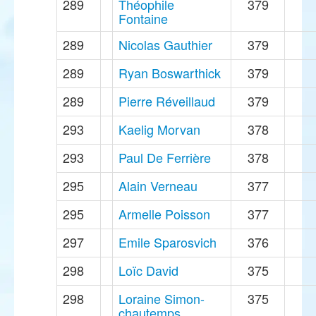
289
Théophile
379
Fontaine
289
Nicolas Gauthier
379
289
Ryan Boswarthick
379
289
Pierre Réveillaud
379
293
Kaelig Morvan
378
293
Paul De Ferrière
378
295
Alain Verneau
377
295
Armelle Poisson
377
297
Emile Sparosvich
376
298
Loïc David
375
298
Loraine Simon-
375
chautemps