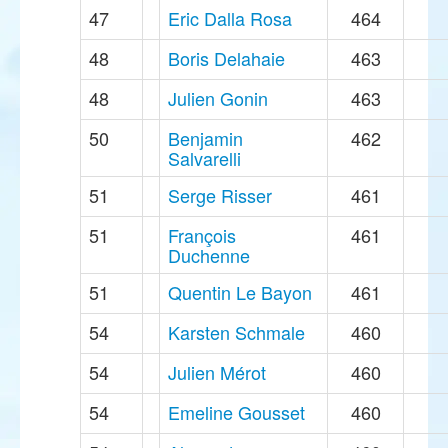
47
Eric Dalla Rosa
464
48
Boris Delahaie
463
48
Julien Gonin
463
50
Benjamin
462
Salvarelli
51
Serge Risser
461
51
François
461
Duchenne
51
Quentin Le Bayon
461
54
Karsten Schmale
460
54
Julien Mérot
460
54
Emeline Gousset
460