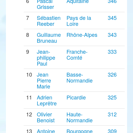
6
Pascal
Aquitaine
346
Grisser
7
Sébastien
Pays de la
345
Reeber
Loire
8
Guillaume
Rhône-Alpes
343
Bruneau
9
Jean-
Franche-
333
philippe
Comté
Paul
10
Jean
Basse-
326
Pierre
Normandie
Marie
11
Adrien
Picardie
325
Leprêtre
12
Olivier
Haute-
312
Benoist
Normandie
13
Antoine
Bourgogne
309