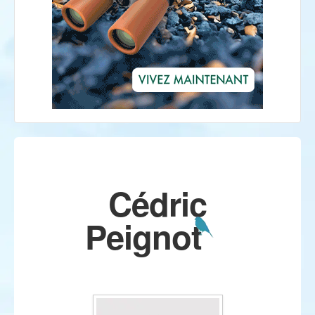
Cédric
Peignot