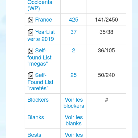
Occidental
(WP)
France
425
141/2450
YearList
37
35/38
verte 2019
Self-
2
36/105
found List
"mégas"
Self-
25
50/240
Found List
"raretés"
Blockers
Voir les
#
blockers
Blanks
Voir les
blanks
Bests
Voir les