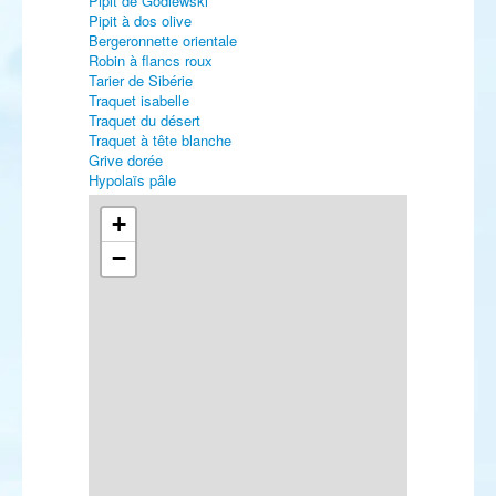
Pipit de Godlewski
Pipit à dos olive
Bergeronnette orientale
Robin à flancs roux
Tarier de Sibérie
Traquet isabelle
Traquet du désert
Traquet à tête blanche
Grive dorée
Hypolaïs pâle
Hypolaïs obscure
Fauvette de Rüppell
+
Fauvette des Balkans
−
Pouillot boréal
Moineau espagnol
Viréo à œil rouge
Roselin githagine
Bruant masqué
Bruant à calotte blanche
Bruant rustique