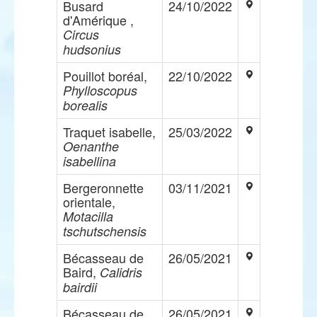
Busard
24/10/2022
d'Amérique ,
Circus
hudsonius
Pouillot boréal,
22/10/2022
Phylloscopus
borealis
Traquet isabelle,
25/03/2022
Oenanthe
isabellina
Bergeronnette
03/11/2021
orientale,
Motacilla
tschutschensis
Bécasseau de
26/05/2021
Baird,
Calidris
bairdii
Bécasseau de
26/05/2021