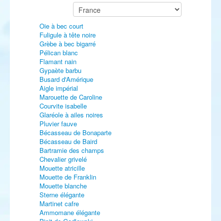
Oie à bec court
Fuligule à tête noire
Grèbe à bec bigarré
Pélican blanc
Flamant nain
Gypaète barbu
Busard d'Amérique
Aigle impérial
Marouette de Caroline
Courvite isabelle
Glaréole à ailes noires
Pluvier fauve
Bécasseau de Bonaparte
Bécasseau de Baird
Bartramie des champs
Chevalier grivelé
Mouette atricille
Mouette de Franklin
Mouette blanche
Sterne élégante
Martinet cafre
Ammomane élégante