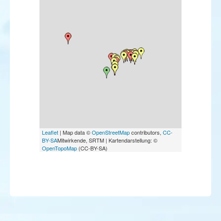
Leaflet
| Map data ©
OpenStreetMap
contributors,
CC-
BY-SA
Mitwirkende, SRTM | Kartendarstellung: ©
OpenTopoMap
(CC-BY-SA)