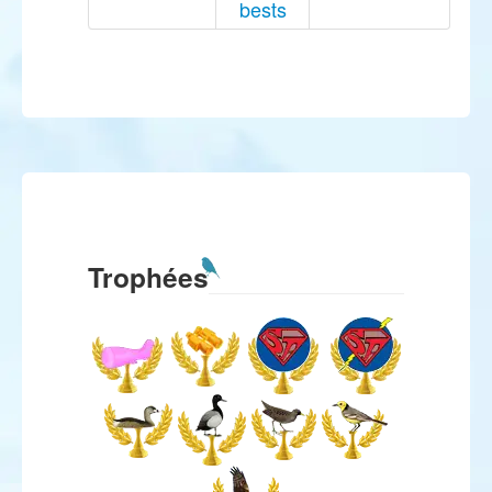
bests
Trophées