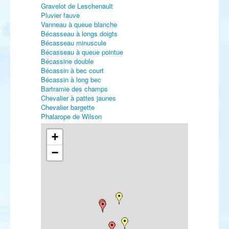
Gravelot de Leschenault
Pluvier fauve
Vanneau à queue blanche
Bécasseau à longs doigts
Bécasseau minuscule
Bécasseau à queue pointue
Bécassine double
Bécassin à bec court
Bécassin à long bec
Bartramie des champs
Chevalier à pattes jaunes
Chevalier bargette
Phalarope de Wilson
Mouette atricille
Mouette de Franklin
+
Mouette de Ross
−
Mouette blanche
Goéland dominicain
Sterne bridée
Sterne (royale) africaine
Sterne de Forster
Harfang des neiges
Engoulevent d'Amérique
Martinet cafre
Ammomane élégante