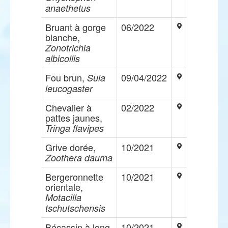
anaethetus
Bruant à gorge
06/2022
blanche,
Zonotrichia
albicollis
Fou brun,
09/04/2022
Sula
leucogaster
Chevalier à
02/2022
pattes jaunes,
Tringa flavipes
Grive dorée,
10/2021
Zoothera dauma
Bergeronnette
10/2021
orientale,
Motacilla
tschutschensis
Bécassin à long
10/2021