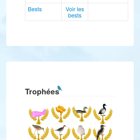
Bests
Voir les
bests
Trophées