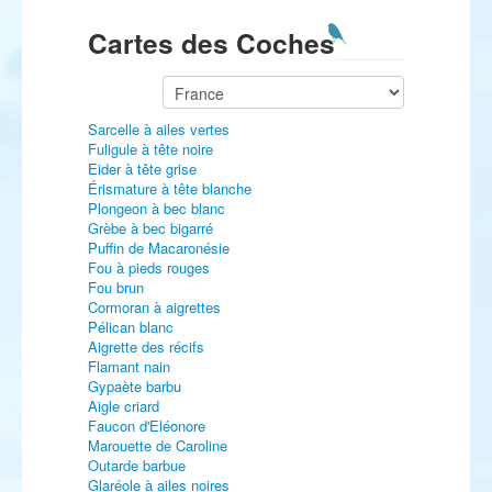
Cartes des Coches
Sarcelle à ailes vertes
Fuligule à tête noire
Eider à tête grise
Érismature à tête blanche
Plongeon à bec blanc
Grèbe à bec bigarré
Puffin de Macaronésie
Fou à pieds rouges
Fou brun
Cormoran à aigrettes
Pélican blanc
Aigrette des récifs
Flamant nain
Gypaète barbu
Aigle criard
Faucon d'Eléonore
Marouette de Caroline
Outarde barbue
Glaréole à ailes noires