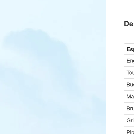
De
Es
Eng
Tou
Bu
Ma
Br
Gri
Pip