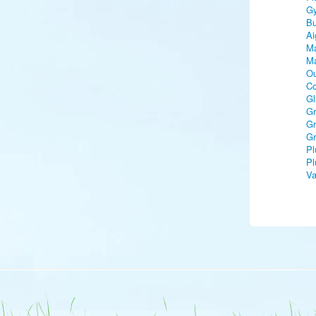
Gy
Bu
Ai
Ma
Ma
Ou
Co
Gl
Gr
Gr
Gr
Pl
Pl
Va
B
Bé
Bé
Bé
Bé
Bé
Bé
Ba
Ch
Ch
Ph