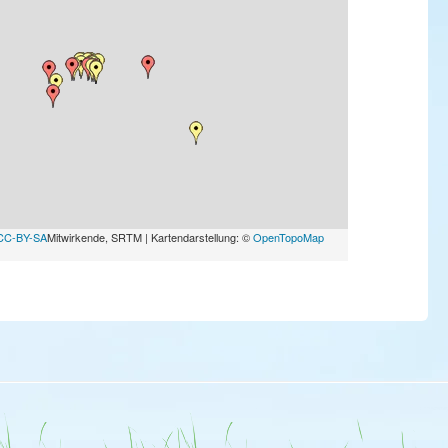
CC-BY-SA
Mitwirkende, SRTM | Kartendarstellung: ©
OpenTopoMap