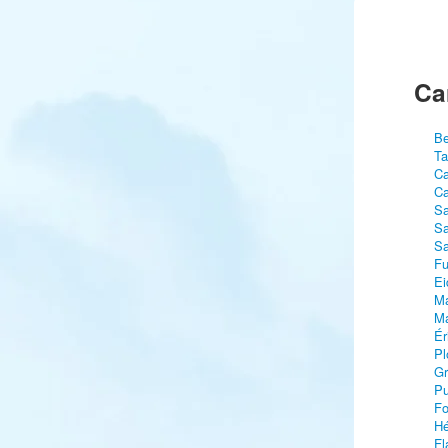
Ca
Be
Ta
Ca
Ca
Sa
Sa
Sa
Fu
Ei
Ma
Ma
Ér
Pl
Gr
Pu
Fo
Hé
Fl