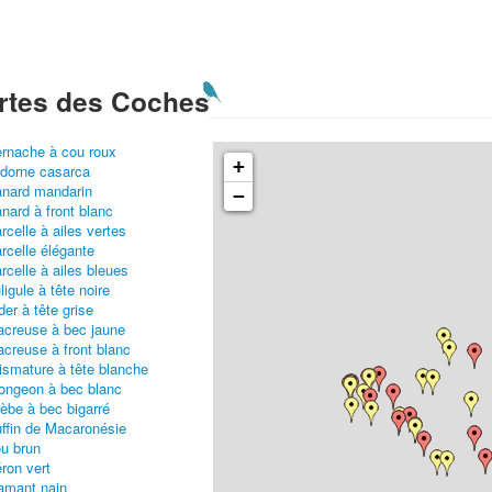
rtes des Coches
rnache à cou roux
+
dorne casarca
nard mandarin
−
nard à front blanc
rcelle à ailes vertes
rcelle élégante
rcelle à ailes bleues
ligule à tête noire
der à tête grise
creuse à bec jaune
creuse à front blanc
ismature à tête blanche
ongeon à bec blanc
èbe à bec bigarré
ffin de Macaronésie
u brun
ron vert
amant nain