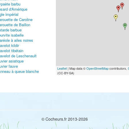
paète barbu
sard d'Amérique
gle impérial
rouette de Caroline
rouette de Baillon
tarde barbue
urvite isabelle
aréole à ailes noires
avelot kildir
avelot tibétain
avelot de Leschenault
uvier asiatique
uvier fauve
Leaflet
| Map data ©
OpenStreetMap
contributors,
nneau à queue blanche
(CC-BY-SA)
écasseau semipalmé
casseau à longs doigts
casseau minuscule
casseau à queue pointue
casseau à échasses
cassine double
cassin à bec court
rtramie des champs
evalier solitaire
© Cocheurs.fr 2013-2026
evalier grivelé
alarope de Wilson