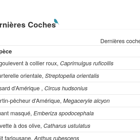
rnières Coches
Dernières coch
pèce
oulevent à collier roux,
Caprimulgus ruficollis
rterelle orientale,
Streptopelia orientalis
sard d'Amérique ,
Circus hudsonius
rtin-pêcheur d'Amérique,
Megaceryle alcyon
uant masqué,
Emberiza spodocephala
vette à dos olive,
Catharus ustulatus
it farlousane,
Anthus rubescens