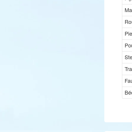
Ma
Ro
Pie
Pou
Ste
Tra
Fa
Bé