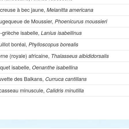
creuse à bec jaune,
Melanitta americana
ugequeue de Moussier,
Phoenicurus moussieri
-grièche isabelle,
Lanius isabellinus
illot boréal,
Phylloscopus borealis
rne (royale) africaine,
Thalasseus albididorsalis
quet isabelle,
Oenanthe isabellina
uvette des Balkans,
Curruca cantillans
casseau minuscule,
Calidris minutilla