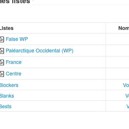
es listes
Listes
Nom
False WP
Paléarctique Occidental (WP)
France
Centre
Blockers
Vo
Blanks
V
Bests
V