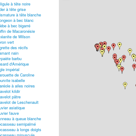
ligule à tête noire
der à tête grise
ismature à tête blanche
ongeon à bec blanc
èbe à bec bigarré
ffin de Macaronésie
éanite de Wilson
ron vert
grette des récifs
amant nain
paète barbu
sard d'Amérique
gle impérial
rouette de Caroline
urvite isabelle
aréole à ailes noires
avelot kildir
avelot pâtre
avelot de Leschenault
uvier asiatique
uvier fauve
nneau à queue blanche
écasseau semipalmé
casseau à longs doigts
casseau minuscule