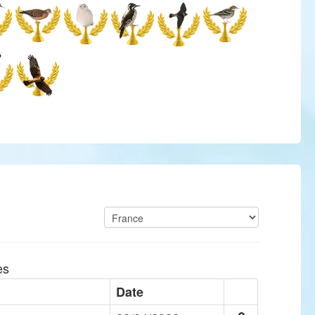
es
Date