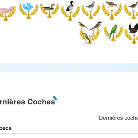
rnières Coches
Dernières coch
pèce