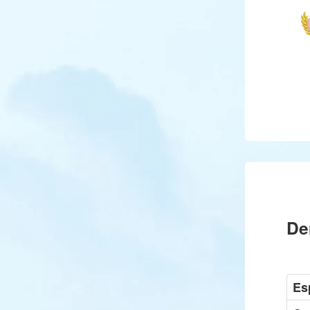
De
Es