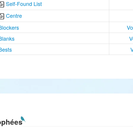
Self-Found List
Centre
Blockers
Vo
Blanks
V
Bests
V
ophées