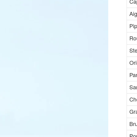
Ca
Aig
Pip
Ro
Ste
Ori
Pa
Sar
Che
Gra
Br
Pou