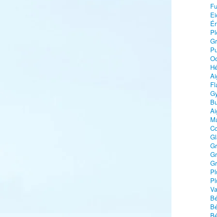
Fu
Ei
Ér
Pl
Gr
Pu
Oc
Hé
Ai
Fl
Gy
Bu
Ai
Ma
Co
Gl
Gr
Gr
Gr
Pl
Pl
Va
B
Bé
Bé