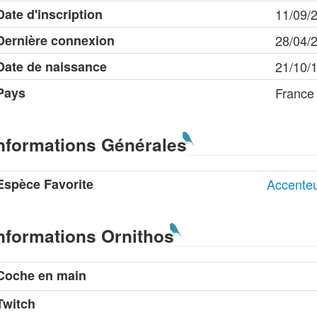
Date d'inscription
11/09/
Dernière connexion
28/04/
Date de naissance
21/10/
Pays
France
nformations Générales
Espèce Favorite
Accente
nformations Ornithos
Coche en main
Twitch