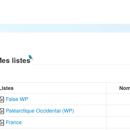
es listes
Listes
Nom
False WP
Paléarctique Occidental (WP)
France