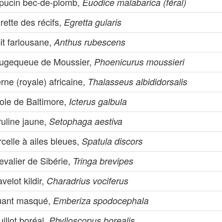
pucin bec-de-plomb,
Euodice malabarica (féral)
rette des récifs,
Egretta gularis
it farlousane,
Anthus rubescens
ugequeue de Moussier,
Phoenicurus moussieri
rne (royale) africaine,
Thalasseus albididorsalis
ole de Baltimore,
Icterus galbula
ruline jaune,
Setophaga aestiva
celle à ailes bleues,
Spatula discors
valier de Sibérie,
Tringa brevipes
velot kildir,
Charadrius vociferus
uant masqué,
Emberiza spodocephala
illot boréal,
Phylloscopus borealis