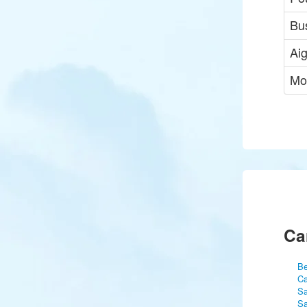
Bu
Aig
Mo
Ca
Be
Ca
Sa
Sa