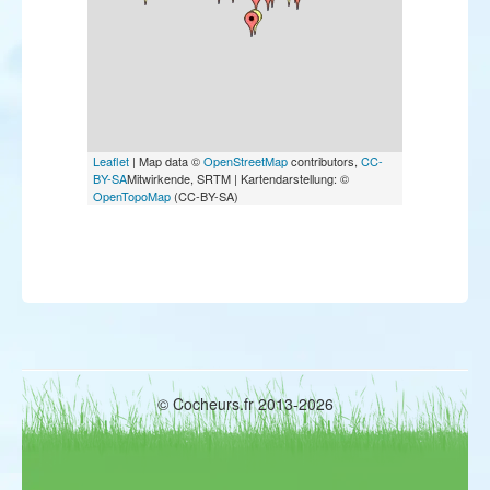
Leaflet
| Map data ©
OpenStreetMap
contributors,
CC-
BY-SA
Mitwirkende, SRTM | Kartendarstellung: ©
OpenTopoMap
(CC-BY-SA)
© Cocheurs.fr 2013-2026