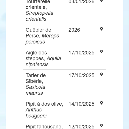
Tourterelle
03/01/2026
orientale,
Streptopelia
orientalis
Guêpier de
2026
Perse,
Merops
persicus
Aigle des
17/10/2025
steppes,
Aquila
nipalensis
Tarier de
17/10/2025
Sibérie,
Saxicola
maurus
Pipit à dos olive,
14/10/2025
Anthus
hodgsoni
Pipit farlousane,
12/10/2025