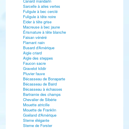
Canard mandarin
Sarcelle à ailes vertes
Fuligule à bec cerclé
Fuligule à tête noire
Eider à tête grise
Macreuse à bec jaune
Érismature à tête blanche
Faisan vénéré
Flamant nain
Busard d'Amérique
Aigle criard
Aigle des steppes
Faucon sacre
Gravelot kildir
Pluvier fauve
Bécasseau de Bonaparte
Bécasseau de Baird
Bécasseau à échasses
Bartramie des champs
Chevalier de Sibérie
Mouette atricille
Mouette de Franklin
Goéland d'Amérique
Sterne élégante
Sterne de Forster