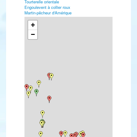
Tourterelle orientale
Engoulevent à collier roux
Martin-pêcheur d'Amérique
Guêpier de Perse
Pipit de Godlewski
+
Pipit à dos olive
−
Pipit farlousane
Bergeronnette orientale
Robin à flancs roux
Rougequeue de Moussier
Tarier de Sibérie
Traquet isabelle
Traquet du désert
Grivette à dos olive
Fauvette des Balkans
Pouillot boréal
Pouillot de Schwarz
Pie-grièche brune
Pie-grièche masquée
Viréo à œil rouge
Bruant à gorge blanche
Bruant masqué
Bruant à calotte blanche
Bruant rustique