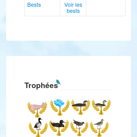
Bests
Voir les
bests
Trophées