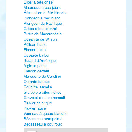
Eider à tête grise
Macreuse à bec jaune
Érismature à tête blanche
Plongeon à bec blanc
Plongeon du Pacifique
Grèbe à bec bigarré
Puffin de Macaronésie
Océanite de Wilson
Pélican blanc
Flamant nain
Gypaète barbu
Busard d'Amérique
Aigle impérial
Faucon gerfaut
Marouette de Caroline
Outarde barbue
Courvite isabelle
Glaréole à ailes noires
Gravelot de Leschenault
Pluvier asiatique
Pluvier fauve
Vanneau à queue blanche
Bécasseau semipalmé
Bécasseau à cou roux
Bécasseau de Bonaparte