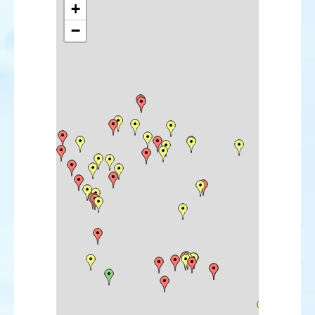
Bécasseau à queue pointue
+
Bécasseau à échasses
−
Bécassin à bec court
Bartramie des champs
Chevalier solitaire
Chevalier grivelé
Mouette atricille
Mouette de Franklin
Mouette de Bonaparte
Mouette de Ross
Mouette blanche
Goéland ichthyaète
Sterne bridée
Sterne (royale) africaine
Sterne de Forster
Tourterelle orientale
Harfang des neiges
Martinet cafre
Martin-pêcheur d'Amérique
Pipit de Godlewski
Pipit à dos olive
Pipit farlousane
Bergeronnette orientale
Robin à flancs roux
Rougequeue de Moussier