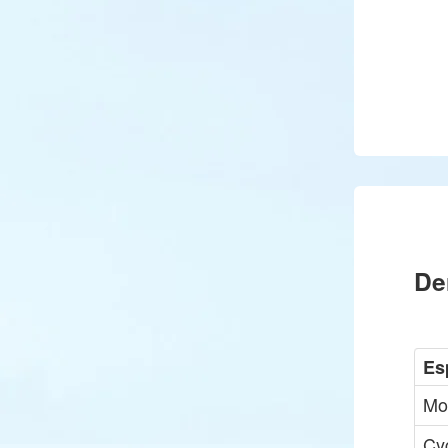
De
Es
Mo
Cy