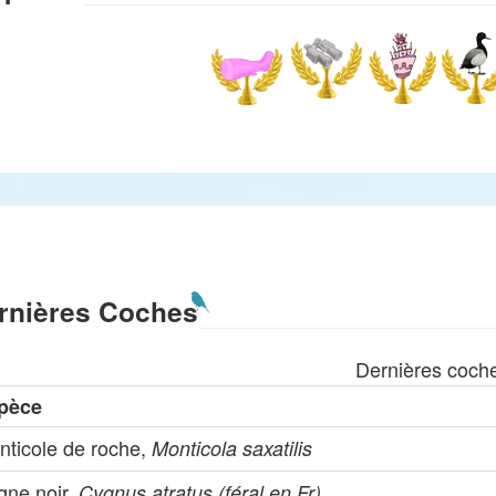
rnières Coches
Dernières coch
pèce
nticole de roche,
Monticola saxatilis
gne noir,
Cygnus atratus (féral en Fr)