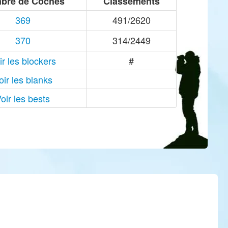
bre de Coches
Classements
369
491/2620
370
314/2449
ir les blockers
#
oir les blanks
oir les bests