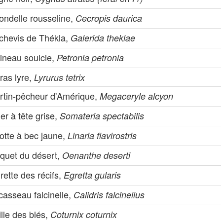
ondelle rousseline,
Cecropis daurica
chevis de Thékla,
Galerida theklae
ineau soulcie,
Petronia petronia
ras lyre,
Lyrurus tetrix
rtin-pêcheur d'Amérique,
Megaceryle alcyon
er à tête grise,
Somateria spectabilis
otte à bec jaune,
Linaria flavirostris
aquet du désert,
Oenanthe deserti
rette des récifs,
Egretta gularis
casseau falcinelle,
Calidris falcinellus
lle des blés,
Coturnix coturnix