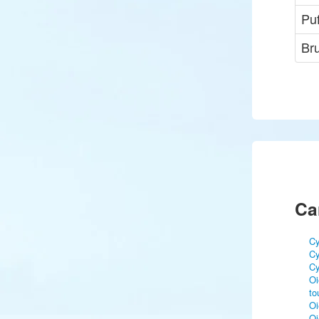
Pu
Bru
Ca
Cy
Cy
Cy
Oi
to
Oi
Oi