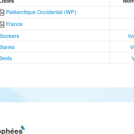
Listes
Nom
Paléarctique Occidental (WP)
France
Blockers
Vo
Blanks
V
Bests
V
ophées