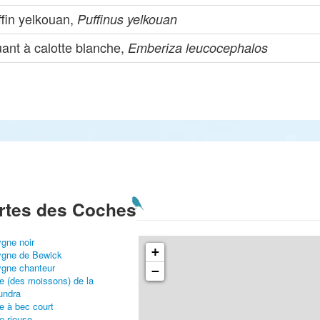
ffin yelkouan,
Puffinus yelkouan
ant à calotte blanche,
Emberiza leucocephalos
rtes des Coches
gne noir
+
gne de Bewick
gne chanteur
−
e (des moissons) de la
undra
e à bec court
e rieuse