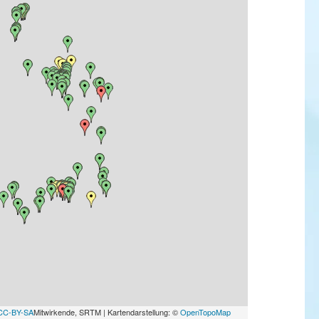
CC-BY-SA
Mitwirkende, SRTM | Kartendarstellung: ©
OpenTopoMap