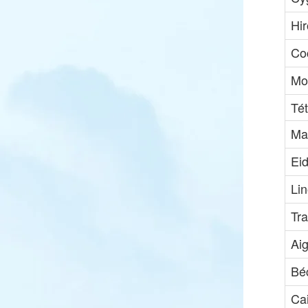
Hir
Co
Mo
Tét
Ma
Eid
Lin
Tr
Aig
Bé
Cai