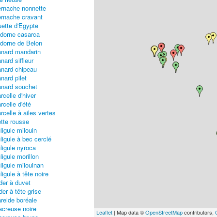
rnache nonnette
rnache cravant
ette d'Egypte
dorne casarca
dorne de Belon
nard mandarin
nard siffleur
nard chipeau
nard pilet
nard souchet
rcelle d'hiver
rcelle d'été
rcelle à ailes vertes
tte rousse
ligule milouin
ligule à bec cerclé
ligule nyroca
ligule morillon
ligule milouinan
ligule à tête noire
der à duvet
der à tête grise
relde boréale
creuse noire
Leaflet
| Map data ©
OpenStreetMap
contributors,