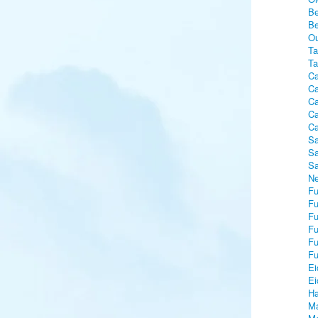
Be
Be
Ou
Ta
Ta
Ca
Ca
Ca
Ca
Ca
Sa
Sa
Sa
Ne
Fu
Fu
Fu
Fu
Fu
Fu
Ei
Ei
Ha
Ma