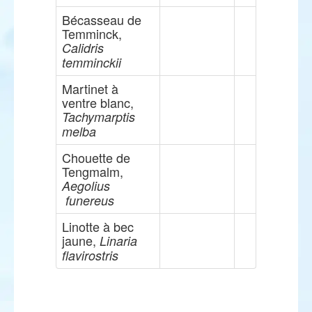
Bécasseau de
Temminck,
Calidris
temminckii
Martinet à
ventre blanc,
Tachymarptis
melba
Chouette de
Tengmalm,
Aegolius
funereus
Linotte à bec
jaune,
Linaria
flavirostris