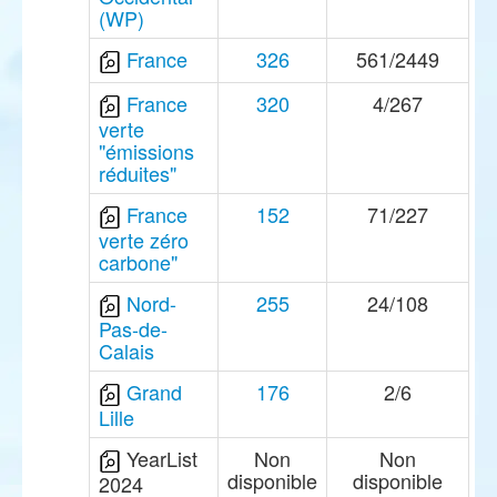
(WP)
France
326
561/2449
France
320
4/267
verte
"émissions
réduites"
France
152
71/227
verte zéro
carbone"
Nord-
255
24/108
Pas-de-
Calais
Grand
176
2/6
Lille
YearList
Non
Non
disponible
disponible
2024