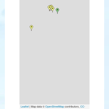
Leaflet
| Map data ©
OpenStreetMap
contributors,
CC-