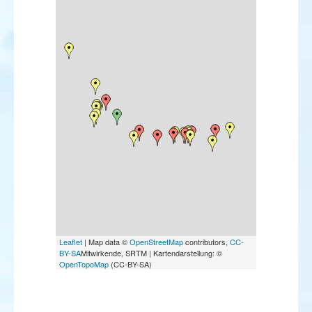
Leaflet
| Map data ©
OpenStreetMap
contributors,
CC-
BY-SA
Mitwirkende, SRTM | Kartendarstellung: ©
OpenTopoMap
(CC-BY-SA)