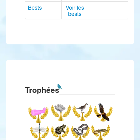
Bests
Voir les
bests
Trophées