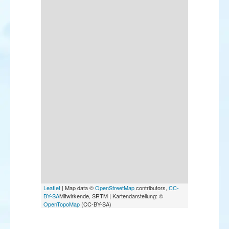
Leaflet
| Map data ©
OpenStreetMap
contributors,
CC-
BY-SA
Mitwirkende, SRTM | Kartendarstellung: ©
OpenTopoMap
(CC-BY-SA)