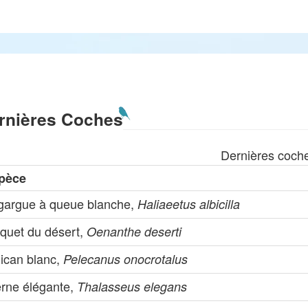
rnières Coches
Dernières coch
pèce
gargue à queue blanche,
Haliaeetus albicilla
aquet du désert,
Oenanthe deserti
lican blanc,
Pelecanus onocrotalus
erne élégante,
Thalasseus elegans