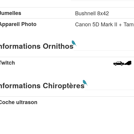
Jumelles
Bushnell 8x42
Appareil Photo
Canon 5D Mark II + Tam
nformations Ornithos
Twitch
nformations Chiroptères
Coche ultrason