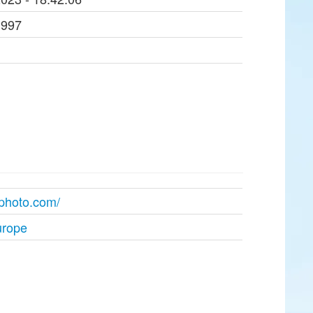
1997
inphoto.com/
urope