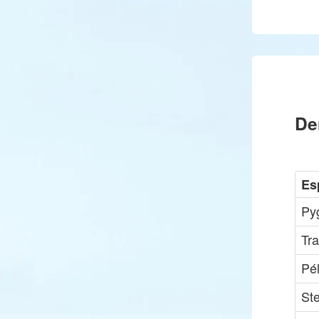
De
Es
Py
Tr
Pé
St