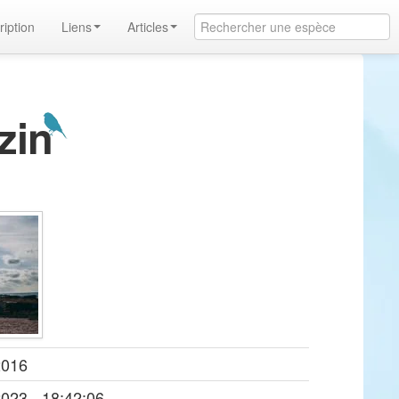
ription
Liens
Articles
ozin
2016
2023 - 18:42:06