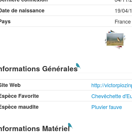
Date de naissance
19/04/
Pays
France
nformations Générales
Site Web
http://victorpioz
Espèce Favorite
Chevêchette d'E
Espèce maudite
Pluvier fauve
nformations Matériel