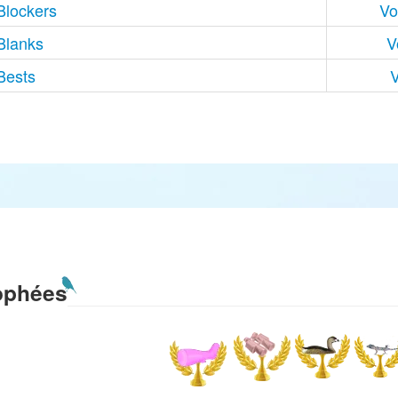
Blockers
Vo
Blanks
V
Bests
V
ophées