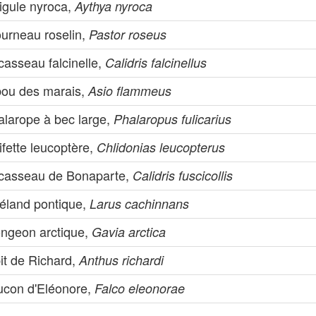
igule nyroca,
Aythya nyroca
ourneau roselin,
Pastor roseus
casseau falcinelle,
Calidris falcinellus
bou des marais,
Asio flammeus
alarope à bec large,
Phalaropus fulicarius
fette leucoptère,
Chlidonias leucopterus
casseau de Bonaparte,
Calidris fuscicollis
éland pontique,
Larus cachinnans
ongeon arctique,
Gavia arctica
it de Richard,
Anthus richardi
ucon d'Eléonore,
Falco eleonorae