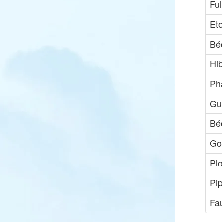
Ful
Et
Bé
Hi
Ph
Gui
Bé
Go
Pl
Pip
Fa