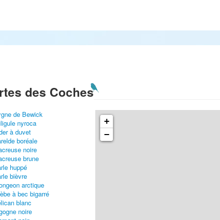
rtes des Coches
gne de Bewick
+
ligule nyroca
der à duvet
−
relde boréale
creuse noire
creuse brune
rle huppé
rle bièvre
ongeon arctique
èbe à bec bigarré
lican blanc
gogne noire