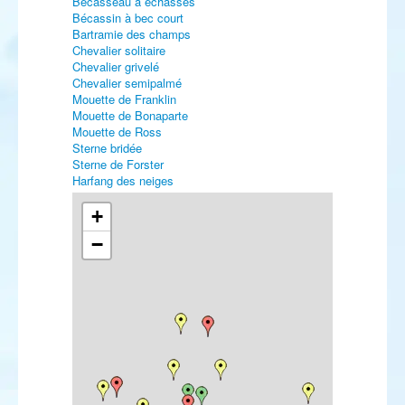
Bécasseau à échasses
Bécassin à bec court
Bartramie des champs
Chevalier solitaire
Chevalier grivelé
Chevalier semipalmé
Mouette de Franklin
Mouette de Bonaparte
Mouette de Ross
Sterne bridée
Sterne de Forster
Harfang des neiges
Pipit de Godlewski
Pipit à dos olive
+
Robin à flancs roux
−
Traquet isabelle
Traquet pie
Traquet du désert
Grivette à dos olive
Grive dorée
Locustelle fluviatile
Rousserolle des buissons
Fauvette naine
Pouillot boréal
Pouillot de Schwarz