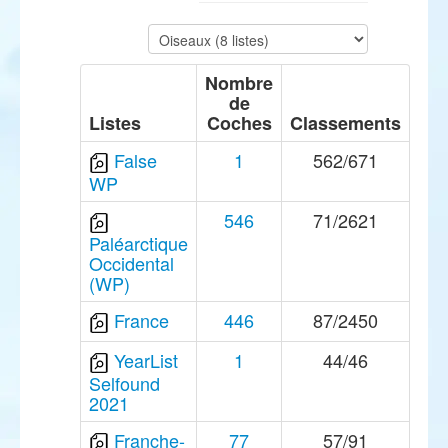
Nombre
de
Listes
Coches
Classements
False
1
562/671
WP
546
71/2621
Paléarctique
Occidental
(WP)
France
446
87/2450
YearList
1
44/46
Selfound
2021
Franche-
77
57/91