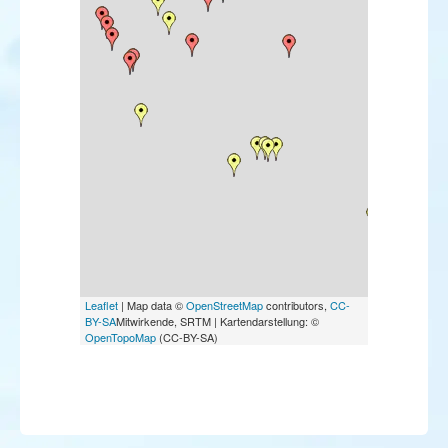
Pouillot brun
Pouillot ibérique
Moineau espagnol
Viréo à œil rouge
Paruline rayée
Bruant à calotte blanche
Bruant rustique
Leaflet
| Map data ©
OpenStreetMap
contributors,
CC-
BY-SA
Mitwirkende, SRTM | Kartendarstellung: ©
OpenTopoMap
(CC-BY-SA)