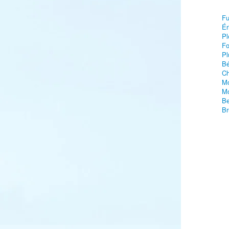
Fu
Ér
Pl
Fo
Pl
Bé
Ch
Mo
Mo
Be
Br