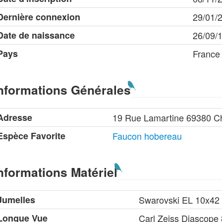
Dernière connexion
29/01/
Date de naissance
26/09/
Pays
France
nformations Générales
Adresse
19 Rue Lamartine 69380 C
Espèce Favorite
Faucon hobereau
nformations Matériel
Jumelles
Swarovski EL 10x42
Longue Vue
Carl Zeiss Diascope