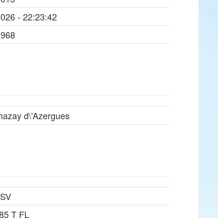
2026 - 22:23:42
1968
hazay d\'Azergues
 SV
 85 T FL