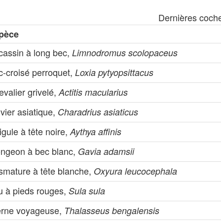
Dernières coch
pèce
cassin à long bec,
Limnodromus scolopaceus
c-croisé perroquet,
Loxia pytyopsittacus
valier grivelé,
Actitis macularius
vier asiatique,
Charadrius asiaticus
igule à tête noire,
Aythya affinis
ongeon à bec blanc,
Gavia adamsii
ismature à tête blanche,
Oxyura leucocephala
u à pieds rouges,
Sula sula
erne voyageuse,
Thalasseus bengalensis