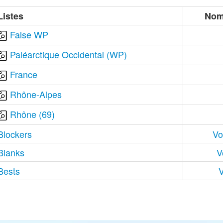
Listes
Nom
False WP
Paléarctique Occidental (WP)
France
Rhône-Alpes
Rhône (69)
Blockers
Vo
Blanks
V
Bests
V