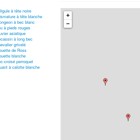
ligule à tête noire
+
ismature à tête blanche
ongeon à bec blanc
−
u à pieds rouges
uvier asiatique
cassin à long bec
evalier grivelé
uette de Ross
uette blanche
c-croisé perroquet
uant à calotte blanche