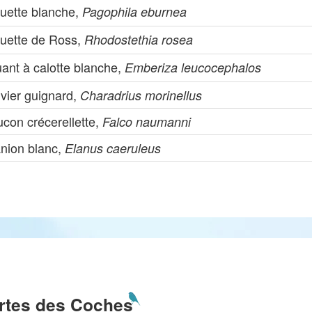
uette blanche,
Pagophila eburnea
uette de Ross,
Rhodostethia rosea
ant à calotte blanche,
Emberiza leucocephalos
uvier guignard,
Charadrius morinellus
con crécerellette,
Falco naumanni
anion blanc,
Elanus caeruleus
rtes des Coches