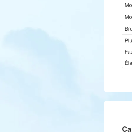
Mo
Mo
Bru
Pl
Fau
Él
Ca