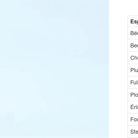
Es
Bé
Be
Che
Plu
Ful
Pl
Ér
Fo
St