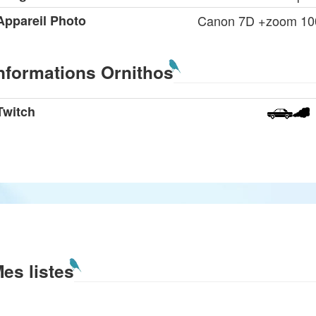
Appareil Photo
Canon 7D +zoom 1
nformations Ornithos
Twitch
es listes