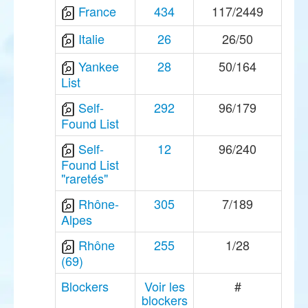
France
434
117/2449
Italie
26
26/50
Yankee
28
50/164
List
Self-
292
96/179
Found List
Self-
12
96/240
Found List
"raretés"
Rhône-
305
7/189
Alpes
Rhône
255
1/28
(69)
Blockers
Voir les
#
blockers