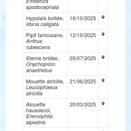
Emberiza
spodocephala
Hypolaïs bottée,
16/10/2025
Iduna caligata
Pipit farlousane,
12/10/2025
Anthus
rubescens
Sterne bridée,
05/07/2025
Onychoprion
anaethetus
Mouette atricille,
21/06/2025
Leucophaeus
atricilla
Alouette
20/03/2025
haussecol,
Eremophila
alpestris