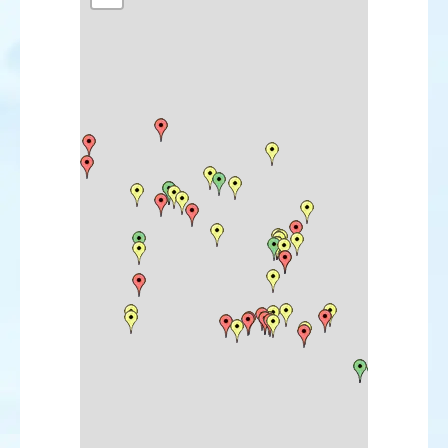
Mouette atricille
Mouette de Franklin
Goéland d'Amérique
Sterne bridée
Sterne élégante
Tourterelle orientale
Engoulevent à collier roux
Martinet cafre
Martin-pêcheur d'Amérique
Alouette « de type » pispolette
Alouette haussecol
Pipit de Godlewski
Pipit à dos olive
Pipit farlousane
Rougequeue de Moussier
Tarier de Sibérie
Traquet noir et blanc
Traquet du désert
Rousserolle des buissons
Hypolaïs bottée
Fauvette sarde
Fauvette de Rüppell
Fauvette de Moltoni
Pouillot de Schwarz
Pouillot brun