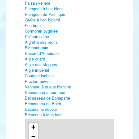
Faisan vénéré
Plongeon à bec blanc
Plongeon du Pacifique
Grèbe à bec bigarré
Fou brun
Cormoran pygmée
Pélican blanc
Aigrette des récifs
Flamant nain
Busard d'Amérique
Aigle criard
Aigle des steppes
Aigle impérial
Courvite isabelle
Pluvier fauve
Vanneau à queue blanche
Bécasseau à cou roux
Bécasseau de Bonaparte
Bécasseau de Baird
Bécassine double
Bécassin à long bec
Courlis hudsonien
Chevalier à pattes jaunes
+
Chevalier de Sibérie
−
Phalarope de Wilson