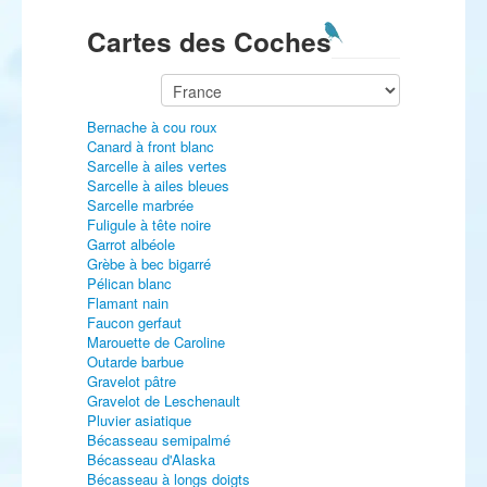
Cartes des Coches
Bernache à cou roux
Canard à front blanc
Sarcelle à ailes vertes
Sarcelle à ailes bleues
Sarcelle marbrée
Fuligule à tête noire
Garrot albéole
Grèbe à bec bigarré
Pélican blanc
Flamant nain
Faucon gerfaut
Marouette de Caroline
Outarde barbue
Gravelot pâtre
Gravelot de Leschenault
Pluvier asiatique
Bécasseau semipalmé
Bécasseau d'Alaska
Bécasseau à longs doigts