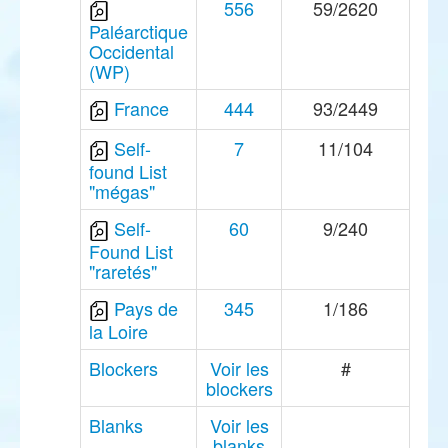
556
59/2620
Paléarctique
Occidental
(WP)
France
444
93/2449
Self-
7
11/104
found List
"mégas"
Self-
60
9/240
Found List
"raretés"
Pays de
345
1/186
la Loire
Blockers
Voir les
#
blockers
Blanks
Voir les
blanks