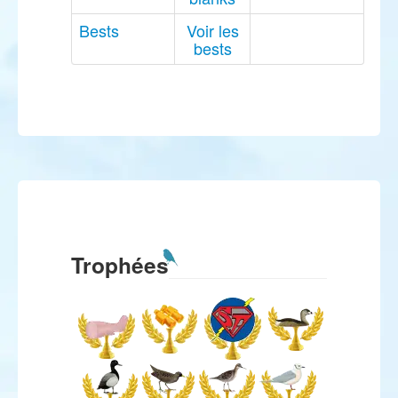
Bests
Voir les
bests
Trophées