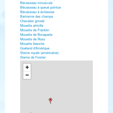
Bécasseau minuscule
Bécasseau à queue pointue
Bécasseau à échasses
Bartramie des champs
Chevalier grivelé
Mouette atricille
Mouette de Franklin
Mouette de Bonaparte
Mouette de Ross
Mouette blanche
Goéland d'Amérique
Sterne royale (américaine)
Sterne de Forster
Harfang des neiges
Martinet des maisons
+
Pipit à dos olive
−
Tarier de Sibérie
Traquet pie
Traquet du désert
Traquet rieur
Grivette à dos olive
Grivette à joues grises
Fauvette naine
Pouillot verdâtre
Pouillot boréal