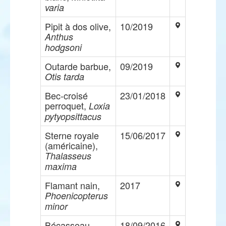
varia
Pipit à dos olive,
10/2019
Anthus
hodgsoni
Outarde barbue,
09/2019
Otis tarda
Bec-croisé
23/01/2018
perroquet,
Loxia
pytyopsittacus
Sterne royale
15/06/2017
(américaine),
Thalasseus
maxima
Flamant nain,
2017
Phoenicopterus
minor
Bécasseau
18/09/2016