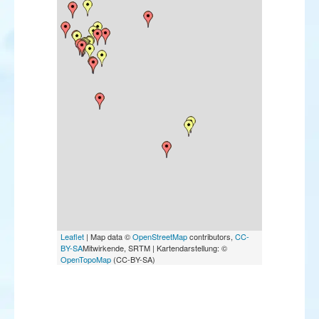
Pouillot de Schwarz
Viréo à œil rouge
Bec-croisé bifascié
Bec-croisé perroquet
Paruline noir et blanc
Paruline rayée
Bruant à calotte blanche
Bruant rustique
Bruant roux
Leaflet
| Map data ©
OpenStreetMap
contributors,
CC-
BY-SA
Mitwirkende, SRTM | Kartendarstellung: ©
OpenTopoMap
(CC-BY-SA)