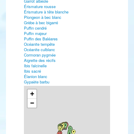
Garrot albéole
Érismature rousse
Érismature à tête blanche
Plongeon à bec blanc
Grèbe à bec bigarré
Puffin cendré
Puffin majeur
Puffin des Baléares
Océanite tempête
Océanite culblanc
Cormoran pygmée
Aigrette des récifs
Ibis falcinelle
Ibis sacré
Élanion blanc
Gypaète barbu
Vautour fauve
Vautour moine
+
Busard pâle
−
Buse féroce
Aigle criard
Faucon crécerellette
Faucon d'Eléonore
Marouette ponctuée
Marouette poussin