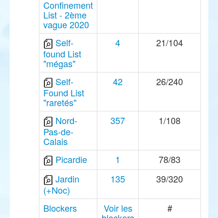
Confinement
List - 2ème
vague 2020
Self-
4
21/104
found List
"mégas"
Self-
42
26/240
Found List
"raretés"
Nord-
357
1/108
Pas-de-
Calais
Picardie
1
78/83
Jardin
135
39/320
(+Noc)
Blockers
Voir les
#
blockers