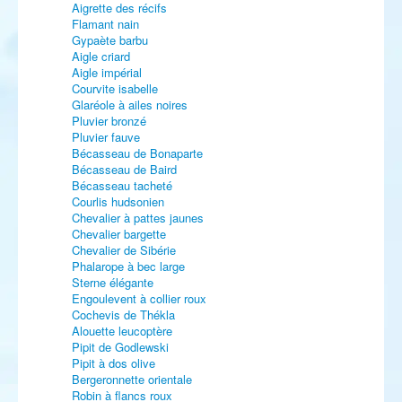
Aigrette des récifs
Flamant nain
Gypaète barbu
Aigle criard
Aigle impérial
Courvite isabelle
Glaréole à ailes noires
Pluvier bronzé
Pluvier fauve
Bécasseau de Bonaparte
Bécasseau de Baird
Bécasseau tacheté
Courlis hudsonien
Chevalier à pattes jaunes
Chevalier bargette
Chevalier de Sibérie
Phalarope à bec large
Sterne élégante
Engoulevent à collier roux
Cochevis de Thékla
Alouette leucoptère
Pipit de Godlewski
Pipit à dos olive
Bergeronnette orientale
Robin à flancs roux