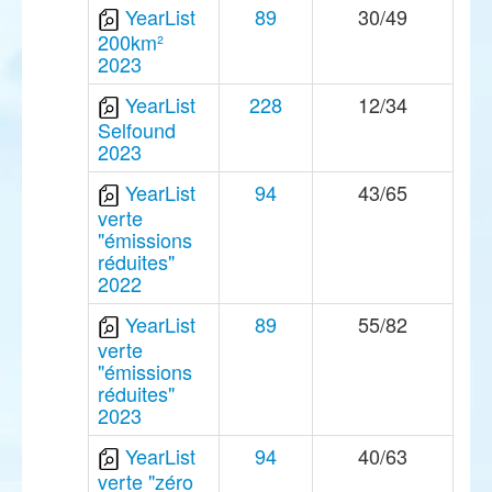
YearList
89
30/49
200km²
2023
YearList
228
12/34
Selfound
2023
YearList
94
43/65
verte
"émissions
réduites"
2022
YearList
89
55/82
verte
"émissions
réduites"
2023
YearList
94
40/63
verte "zéro