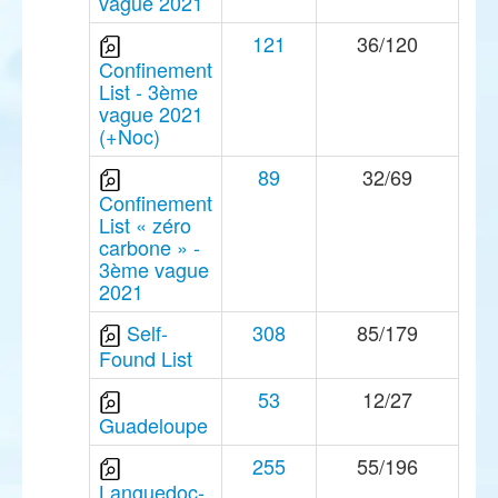
vague 2021
121
36/120
Confinement
List - 3ème
vague 2021
(+Noc)
89
32/69
Confinement
List « zéro
carbone » -
3ème vague
2021
Self-
308
85/179
Found List
53
12/27
Guadeloupe
255
55/196
Languedoc-