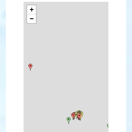
Rougequeue de Moussier
Traquet isabelle
+
Traquet du désert
−
Fauvette des Balkans
Pouillot de Pallas
Pouillot de Hume
Pouillot oriental
Gobemouche à collier
Pie-grièche masquée
Roselin githagine
Bruant à calotte blanche