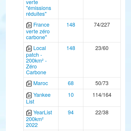
verte
"émissions
réduites"
France
148
74/227
verte zéro
carbone"
Local
148
23/60
patch -
200km² -
Zéro
Carbone
Maroc
68
50/73
Yankee
10
114/164
List
YearList
94
22/38
200km²
2022