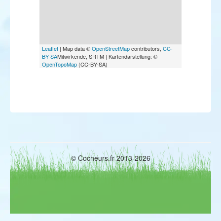
Leaflet
| Map data ©
OpenStreetMap
contributors,
CC-
BY-SA
Mitwirkende, SRTM | Kartendarstellung: ©
OpenTopoMap
(CC-BY-SA)
© Cocheurs.fr 2013-2026