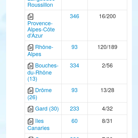
Roussillon
346
16/200
Provence-
Alpes-Côte
d'Azur
Rhône-
93
120/189
Alpes
Bouches-
334
2/56
du-Rhône
(13)
Drôme
93
13/28
(26)
Gard (30)
233
4/32
îles
60
8/31
Canaries