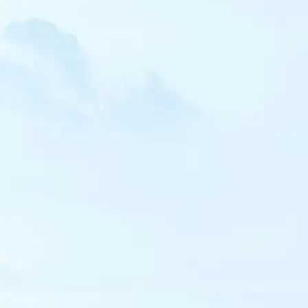
Bécasseau à queue pointue
Bécasseau falcinelle
Bécassine sourde
Barge à queue noire
Chevalier stagnatile
Chevalier à pattes jaunes
Chevalier bargette
Chevalier de Sibérie
Phalarope de Wilson
Phalarope à bec large
Labbe pomarin
Labbe parasite
Labbe à longue queue
Grand Labbe
Mouette de Sabine
Mouette de Bonaparte
Mouette tridactyle
Mouette pygmée
Goéland railleur
Goéland d'Audouin
Goéland à bec cerclé
Goéland pontique
Goéland à ailes blanches
Guifette noire
Guifette leucoptère