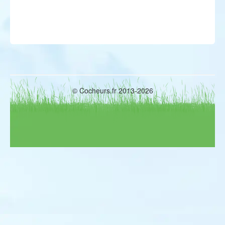
Butor étoilé
Blongios nain
Crabier chevelu
Aigrette des récifs
Ibis falcinelle
Ibis sacré
Spatule blanche
Flamant rose
Flamant nain
Élanion blanc
© Cocheurs.fr 2013-2026
Pygargue à queue blanche
Gypaète barbu
Vautour percnoptère
Vautour fauve
Vautour de Rüppell
Vautour moine
Busard pâle
Busard d'Amérique
Buse pattue
Aigle criard
Aigle botté
Aigle royal
Aigle des steppes
Balbuzard pêcheur