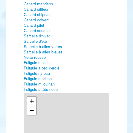
Canard mandarin
Canard siffleur
Canard chipeau
Canard colvert
Canard pilet
Canard souchet
Sarcelle d'hiver
Sarcelle d'été
Sarcelle à ailes vertes
Sarcelle à ailes bleues
Nette rousse
Fuligule milouin
Fuligule à bec cerclé
Fuligule nyroca
Fuligule morillon
Fuligule milouinan
Fuligule à tête noire
Eider à duvet
Eider à tête grise
+
Harelde boréale
−
Macreuse noire
Macreuse à front blanc
Macreuse brune
Garrot à œil d'or
Harle piette