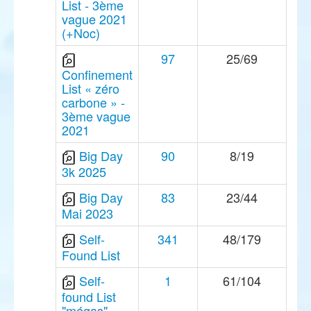
List - 3ème
vague 2021
(+Noc)
97
25/69
Confinement
List « zéro
carbone » -
3ème vague
2021
Big Day
90
8/19
3k 2025
Big Day
83
23/44
Mai 2023
Self-
341
48/179
Found List
Self-
1
61/104
found List
"mégas"