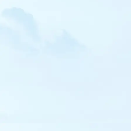
Torcol fourmilier
Pic de Sharpe
Cochevis de Thékla
Alouette calandre
Alouette calandrelle
Hirondelle rousseline
Pipit de Richard
Pipit de Godlewski
Pipit rousseline
Pipit à dos olive
Pipit à gorge rousse
Pipit maritime
Pipit farlousane
Bergeronnette orientale
Cincle plongeur
Accenteur alpin
Gorgebleue à miroir
Robin à flancs roux
Tarier de Sibérie
Traquet isabelle
Traquet noir et blanc
Traquet du désert
Monticole de roche
Monticole bleu
Merle à plastron