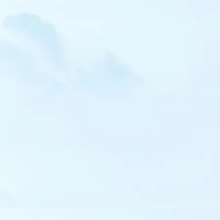
Sterne fuligineuse
Sterne bridée
Sterne hansel
Sterne caspienne
Sterne élégante
Sterne (royale) africaine
Sterne de Forster
Sterne arctique
Sterne de Dougall
Pingouin torda
Guillemot de Troïl
Guillemot à miroir
Macareux moine
Ganga cata
Tourterelle orientale
Perruche à collier
Coucou geai
Petit-duc scops
Hibou moyen-duc
Hibou des marais
Martinet à ventre blanc
Martinet pâle
Martin-pêcheur d'Amérique
Guêpier d'Europe
Rollier d'Europe