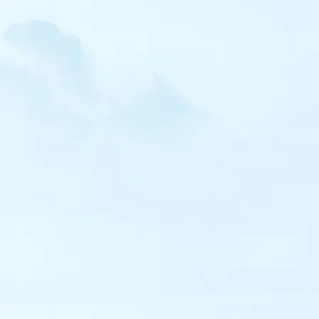
Faucon crécerellette
Faucon kobez
Faucon émerillon
Faucon d'Eléonore
Faucon sacre
Faucon pèlerin
Râle d'eau
Marouette ponctuée
Marouette poussin
Marouette de Baillon
Talève sultane
Outarde canepetière
Échasse blanche
Oedicnème criard
Glaréole à collier
Gravelot à collier interrompu
Gravelot de Leschenault
Pluvier guignard
Pluvier fauve
Vanneau sociable
Bécasseau de Temminck
Bécasseau minuscule
Bécasseau de Bonaparte
Bécasseau de Baird
Bécasseau tacheté