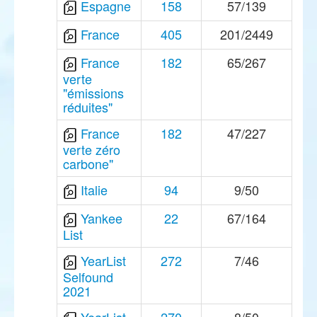
Espagne
158
57/139
France
405
201/2449
France
182
65/267
verte
"émissions
réduites"
France
182
47/227
verte zéro
carbone"
Italie
94
9/50
Yankee
22
67/164
List
YearList
272
7/46
Selfound
2021