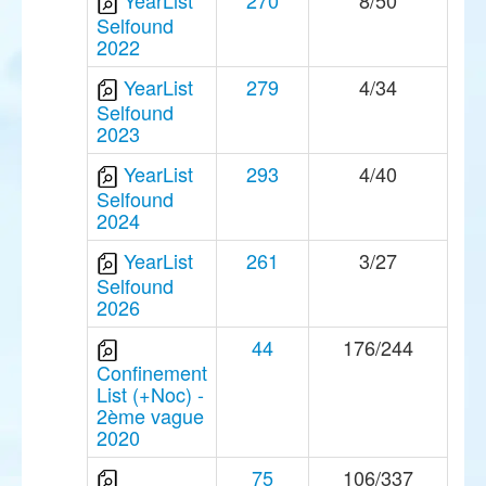
YearList
270
8/50
Selfound
2022
YearList
279
4/34
Selfound
2023
YearList
293
4/40
Selfound
2024
YearList
261
3/27
Selfound
2026
44
176/244
Confinement
List (+Noc) -
2ème vague
2020
75
106/337