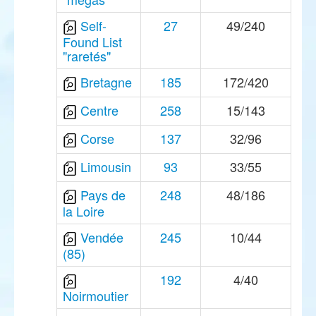
Self-
27
49/240
Found List
"raretés"
Bretagne
185
172/420
Centre
258
15/143
Corse
137
32/96
Limousin
93
33/55
Pays de
248
48/186
la Loire
Vendée
245
10/44
(85)
192
4/40
Noirmoutier