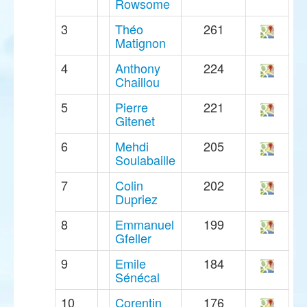
Rowsome
3
Théo
261
Matignon
4
Anthony
224
Chaillou
5
Pierre
221
Gitenet
6
Mehdi
205
Soulabaille
7
Colin
202
Dupriez
8
Emmanuel
199
Gfeller
9
Emile
184
Sénécal
10
Corentin
176