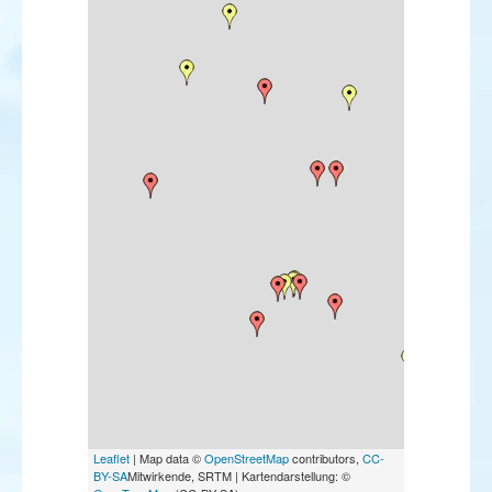
Leaflet
| Map data ©
OpenStreetMap
contributors,
CC-
BY-SA
Mitwirkende, SRTM | Kartendarstellung: ©