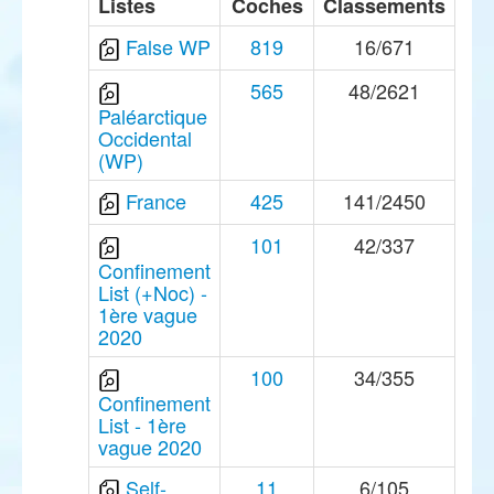
Listes
Coches
Classements
False WP
819
16/671
565
48/2621
Paléarctique
Occidental
(WP)
France
425
141/2450
101
42/337
Confinement
List (+Noc) -
1ère vague
2020
100
34/355
Confinement
List - 1ère
vague 2020
Self-
11
6/105