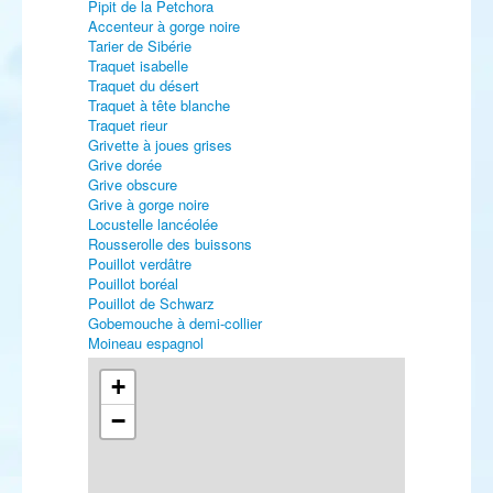
Pipit de la Petchora
Accenteur à gorge noire
Tarier de Sibérie
Traquet isabelle
Traquet du désert
Traquet à tête blanche
Traquet rieur
Grivette à joues grises
Grive dorée
Grive obscure
Grive à gorge noire
Locustelle lancéolée
Rousserolle des buissons
Pouillot verdâtre
Pouillot boréal
Pouillot de Schwarz
Gobemouche à demi-collier
Moineau espagnol
Viréo à œil rouge
Bec-croisé perroquet
+
Paruline noir et blanc
−
Paruline à collier
Bruant à calotte blanche
Bruant rustique
Bruant auréole