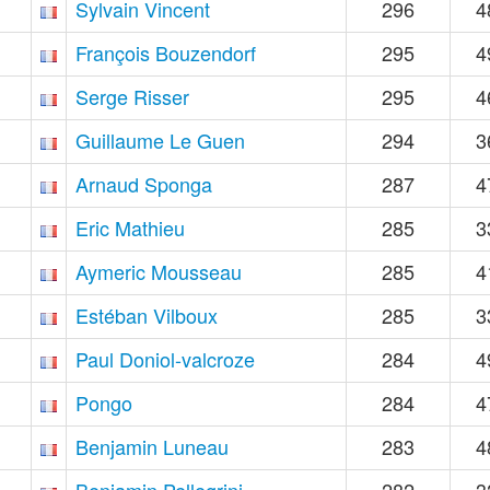
Sylvain Vincent
296
4
François Bouzendorf
295
4
Serge Risser
295
4
Guillaume Le Guen
294
3
Arnaud Sponga
287
4
Eric Mathieu
285
3
Aymeric Mousseau
285
4
Estéban Vilboux
285
3
Paul Doniol-valcroze
284
4
Pongo
284
4
Benjamin Luneau
283
4