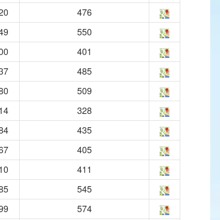
20
476
49
550
00
401
37
485
80
509
14
328
84
435
67
405
10
411
85
545
99
574