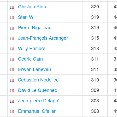
Ghislain Riou
320
4
Stan W
319
4
Pierre Rigalleau
319
4
Jean-François Arcanger
315
4
Willy Raitière
313
4
Cédric Caïn
311
3
Erwan Leneveu
311
3
Sebastien Nedellec
310
3
David Le Guennec
309
4
Jean-pierre Delapré
308
4
Emmanuel Gfeller
308
4