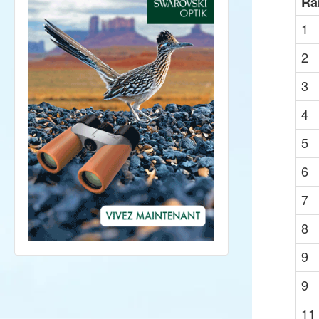
Ra
1
2
3
4
5
6
7
8
9
9
11