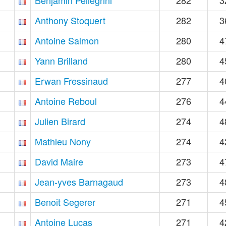
Benjamin Pellegrini
282
3
Anthony Stoquert
282
3
Antoine Salmon
280
4
Yann Brilland
280
4
Erwan Fressinaud
277
4
Antoine Reboul
276
4
Julien Birard
274
4
Mathieu Nony
274
4
David Maire
273
4
Jean-yves Barnagaud
273
4
Benoit Segerer
271
4
Antoine Lucas
271
4