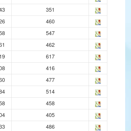
43
351
26
460
58
547
61
462
19
617
08
416
60
477
84
514
58
458
04
405
33
486