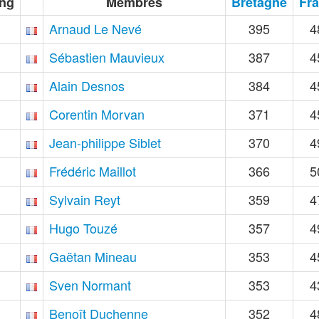
ng
Membres
Bretagne
Fr
Arnaud Le Nevé
395
4
Sébastien Mauvieux
387
4
Alain Desnos
384
4
Corentin Morvan
371
4
Jean-philippe Siblet
370
4
Frédéric Maillot
366
5
Sylvain Reyt
359
4
Hugo Touzé
357
4
Gaëtan Mineau
353
4
Sven Normant
353
4
Benoît Duchenne
352
4