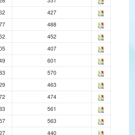
28
331
62
427
77
488
52
452
05
407
49
601
83
570
29
463
72
474
83
561
57
563
27
440