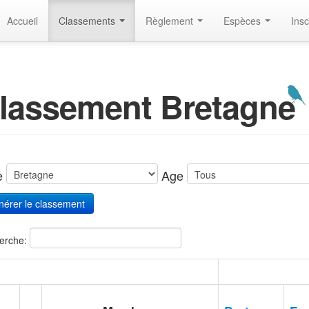
Accueil
Classements
Règlement
Espèces
Insc
lassement Bretagne
te
Age
erche: