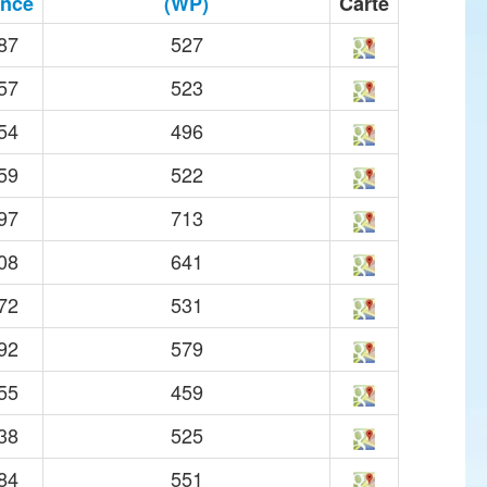
ance
(WP)
Carte
87
527
57
523
54
496
59
522
97
713
08
641
72
531
92
579
55
459
38
525
84
551