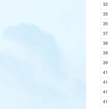
32
35
35
37
38
39
39
41
41
41
41