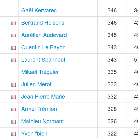
Gaël Kervarec
346
3
Bertrand Helsens
346
4
Aurélien Audevard
345
4
Quentin Le Bayon
343
4
Laurent Spanneut
343
5
Mikaël Tréguier
335
4
Julien Mérot
333
4
Jean Pierre Marie
332
4
Armel Trémion
328
4
Mathieu Normant
326
4
Yvon "bien"
322
4