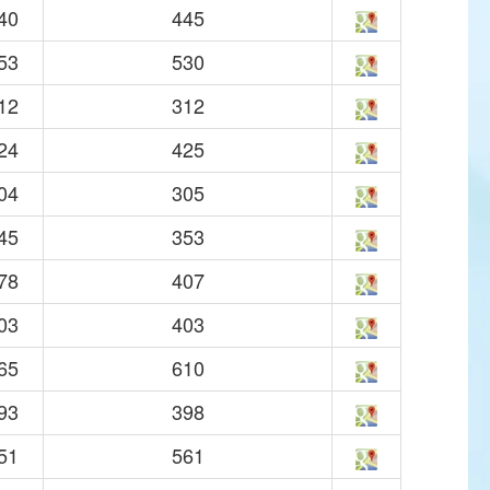
40
445
53
530
12
312
24
425
04
305
45
353
78
407
03
403
65
610
93
398
51
561