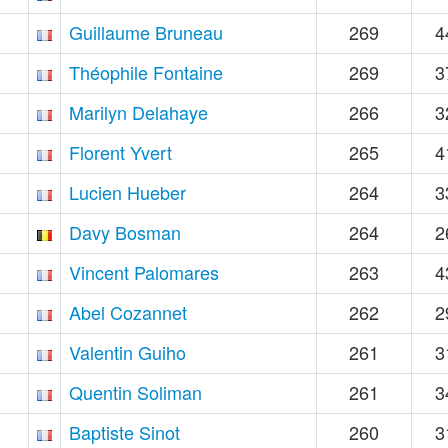
Guillaume Bruneau
269
4
Théophile Fontaine
269
3
Marilyn Delahaye
266
3
Florent Yvert
265
4
Lucien Hueber
264
3
Davy Bosman
264
2
Vincent Palomares
263
4
Abel Cozannet
262
2
Valentin Guiho
261
3
Quentin Soliman
261
3
Baptiste Sinot
260
3