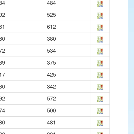
84
484
92
525
61
612
60
380
72
534
39
375
17
425
30
342
92
572
74
500
80
481