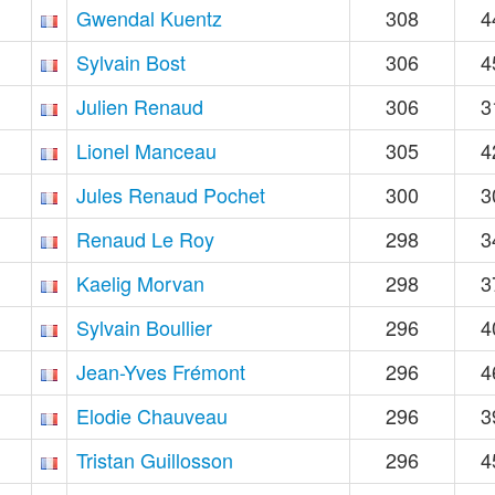
Gwendal Kuentz
308
4
Sylvain Bost
306
4
Julien Renaud
306
3
Lionel Manceau
305
4
Jules Renaud Pochet
300
3
Renaud Le Roy
298
3
Kaelig Morvan
298
3
Sylvain Boullier
296
4
Jean-Yves Frémont
296
4
Elodie Chauveau
296
3
Tristan Guillosson
296
4