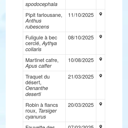
spodocephala
Pipit farlousane,
11/10/2025
Anthus
rubescens
Fuligule à bec
08/10/2025
cerclé,
Aythya
collaris
Martinet cafre,
10/08/2025
Apus caffer
Traquet du
21/03/2025
désert,
Oenanthe
deserti
Robin à flancs
20/03/2025
roux,
Tarsiger
cyanurus
Fauvette des
07/03/2025