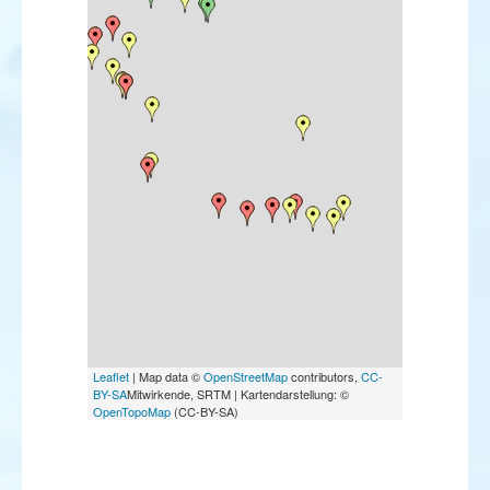
Leaflet
| Map data ©
OpenStreetMap
contributors,
CC-
BY-SA
Mitwirkende, SRTM | Kartendarstellung: ©
OpenTopoMap
(CC-BY-SA)