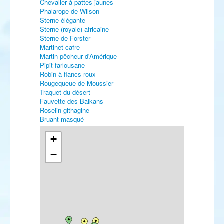
Chevalier à pattes jaunes
Phalarope de Wilson
Sterne élégante
Sterne (royale) africaine
Sterne de Forster
Martinet cafre
Martin-pêcheur d'Amérique
Pipit farlousane
Robin à flancs roux
Rougequeue de Moussier
Traquet du désert
Fauvette des Balkans
Roselin githagine
Bruant masqué
+
−