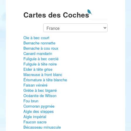
Cartes des Coches
Oie à bec court
Bernache nonnette
Bernache à cou roux
Canard mandarin
Fuligule à bec cerclé
Fuligule à tête noire
Eider à tête grise
Macreuse à front blanc
Érismature à tête blanche
Faisan vénéré
Grèbe à bec bigarré
Océanite de Wilson
Fou brun
Cormoran pygmée
Aigle des steppes
Aigle impérial
Faucon sacre
Bécasseau minuscule