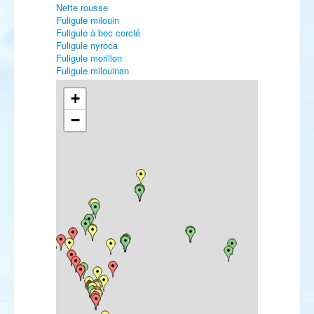
Nette rousse
Fuligule milouin
Fuligule à bec cerclé
Fuligule nyroca
Fuligule morillon
Fuligule milouinan
Fuligule à tête noire
Eider à duvet
+
Eider à tête grise
−
Harelde boréale
Macreuse noire
Macreuse à bec jaune
Macreuse à front blanc
Macreuse brune
Garrot à œil d'or
Harle piette
Harle huppé
Harle bièvre
Érismature rousse
Érismature à tête blanche
Perdrix rouge
Perdrix grise
Caille des blés
Faisan de Colchide
Plongeon catmarin