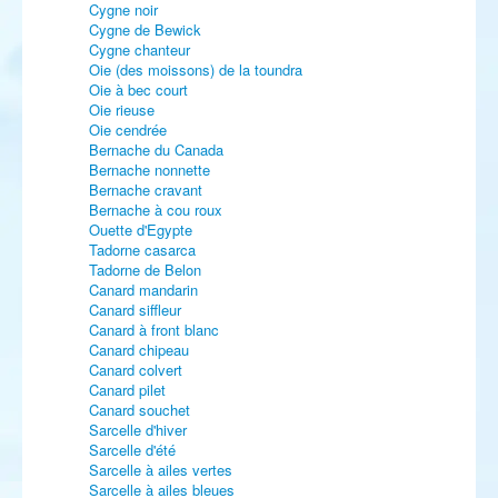
Cygne noir
Cygne de Bewick
Cygne chanteur
Oie (des moissons) de la toundra
Oie à bec court
Oie rieuse
Oie cendrée
Bernache du Canada
Bernache nonnette
Bernache cravant
Bernache à cou roux
Ouette d'Egypte
Tadorne casarca
Tadorne de Belon
Canard mandarin
Canard siffleur
Canard à front blanc
Canard chipeau
Canard colvert
Canard pilet
Canard souchet
Sarcelle d'hiver
Sarcelle d'été
Sarcelle à ailes vertes
Sarcelle à ailes bleues