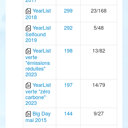
YearList
299
23/168
2018
YearList
292
5/48
Selfound
2019
YearList
198
13/82
verte
"émissions
réduites"
2023
YearList
197
14/79
verte "zéro
carbone"
2023
Big Day
144
9/27
mai 2015