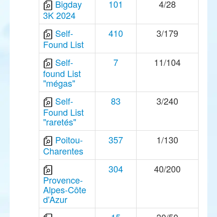
Bigday
101
4/28
3K 2024
Self-
410
3/179
Found List
Self-
7
11/104
found List
"mégas"
Self-
83
3/240
Found List
"raretés"
Poitou-
357
1/130
Charentes
304
40/200
Provence-
Alpes-Côte
d'Azur