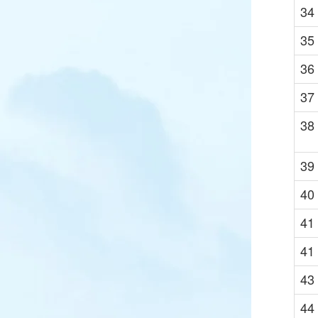
34
35
36
37
38
39
40
41
41
43
44