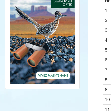
Ra
1
2
3
4
5
6
7
8
8
10
11