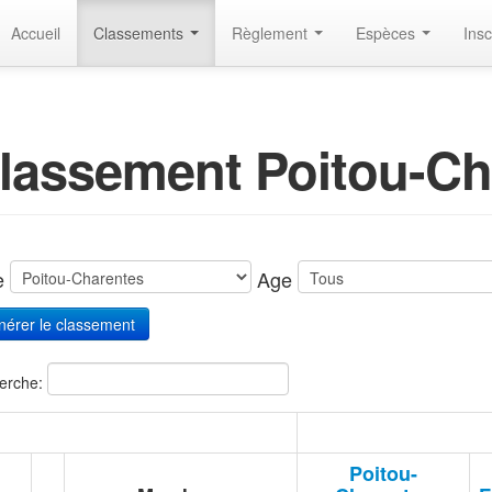
Accueil
Classements
Règlement
Espèces
Insc
lassement Poitou-Ch
te
Age
erche:
Poitou-