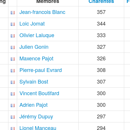
ng
Membres
Charentes
F
Jean-francois Blanc
357
Loic Jomat
344
Olivier Laluque
333
Julien Gonin
327
Maxence Pajot
326
Pierre-paul Evrard
308
Sylvain Bost
307
Vincent Boutifard
300
Adrien Pajot
300
Jérémy Dupuy
297
Lionel Manceau
294