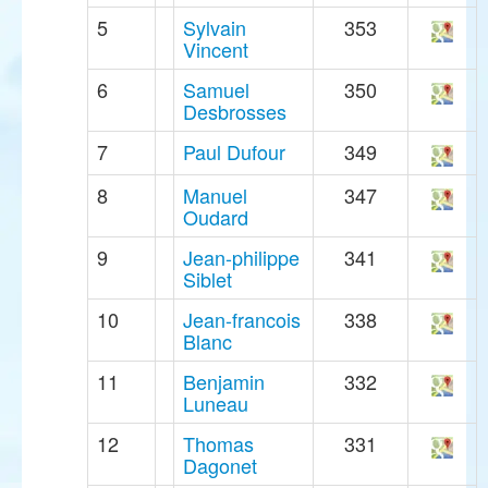
5
Sylvain
353
Vincent
6
Samuel
350
Desbrosses
7
Paul Dufour
349
8
Manuel
347
Oudard
9
Jean-philippe
341
Siblet
10
Jean-francois
338
Blanc
11
Benjamin
332
Luneau
12
Thomas
331
Dagonet