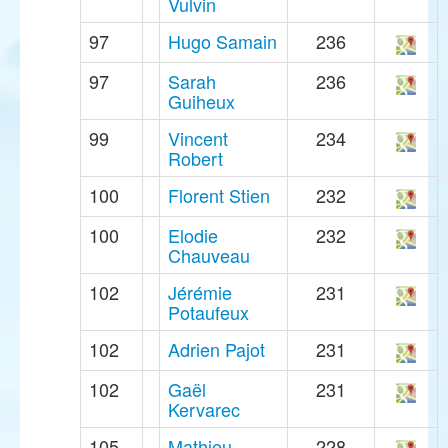
Vulvin
97
Hugo Samain
236
97
Sarah
236
Guiheux
99
Vincent
234
Robert
100
Florent Stien
232
100
Elodie
232
Chauveau
102
Jérémie
231
Potaufeux
102
Adrien Pajot
231
102
Gaël
231
Kervarec
105
Mathieu
228