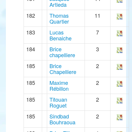
Artieda
182
Thomas
11
Quartier
183
Lucas
7
Benaiche
184
Brice
3
chapelliere
185
Brice
2
Chapelliere
185
Maxime
2
Rébillon
185
Titouan
2
Roguet
185
Sindbad
2
Bouhraoua