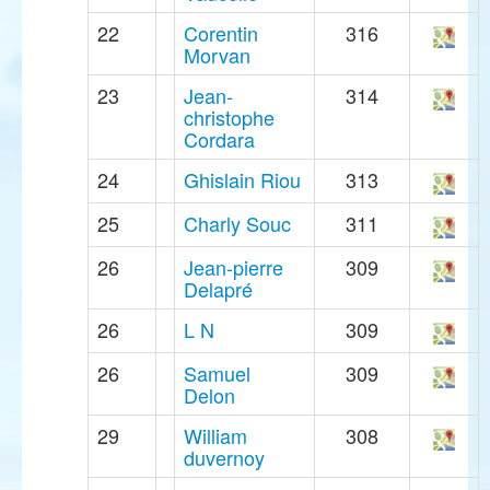
22
Corentin
316
Morvan
23
Jean-
314
christophe
Cordara
24
Ghislain Riou
313
25
Charly Souc
311
26
Jean-pierre
309
Delapré
26
L N
309
26
Samuel
309
Delon
29
William
308
duvernoy