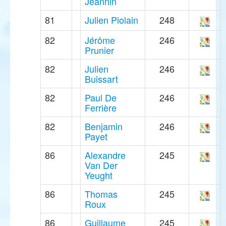
Jeannin
81
Julien Piolain
248
82
Jérôme
246
Prunier
82
Julien
246
Buissart
82
Paul De
246
Ferrière
82
Benjamin
246
Payet
86
Alexandre
245
Van Der
Yeught
86
Thomas
245
Roux
86
Guillaume
245