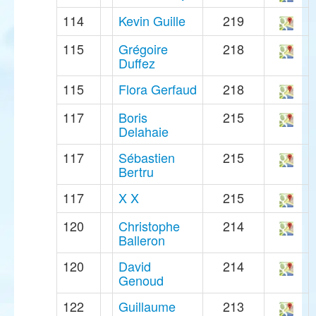
114
Kevin Guille
219
115
Grégoire
218
Duffez
115
Flora Gerfaud
218
117
Boris
215
Delahaie
117
Sébastien
215
Bertru
117
X X
215
120
Christophe
214
Balleron
120
David
214
Genoud
122
Guillaume
213