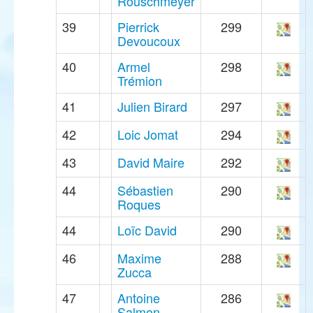
Rouschmeyer
39
Pierrick
299
Devoucoux
40
Armel
298
Trémion
41
Julien Birard
297
42
Loic Jomat
294
43
David Maire
292
44
Sébastien
290
Roques
44
Loïc David
290
46
Maxime
288
Zucca
47
Antoine
286
Salmon