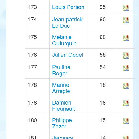
173
Louis Person
95
174
Jean-patrick
90
Le Duc
175
Melanie
60
Outurquin
176
Julien Godel
58
177
Pauline
54
Roger
178
Marine
18
Arregle
178
Damien
18
Fleuriault
180
Philippe
15
Zozor
181
Jacques
14