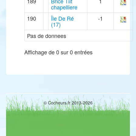
189
Brice Tiit
1
chapelliere
190
Île De Ré
-1
(17)
Pas de donnees
Affichage de 0 sur 0 entrées
© Cocheurs.fr 2013-2026