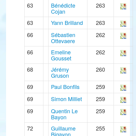
63
Bénédicte
263
Cojan
63
Yann Brilland
263
66
Sébastien
262
Ottevaere
66
Emeline
262
Gousset
68
Jérémy
260
Gruson
69
Paul Bonfils
259
69
Simon Milliet
259
69
Quentin Le
259
Bayon
72
Guillaume
255
Bigayon