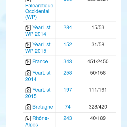
Paléarctique
Occidental
(WP)
YearList
284
15/53
WP 2014
YearList
152
31/58
WP 2015
France
343
451/2450
YearList
258
50/158
2014
YearList
197
111/161
2015
Bretagne
74
328/420
Rhône-
243
40/189
Alpes