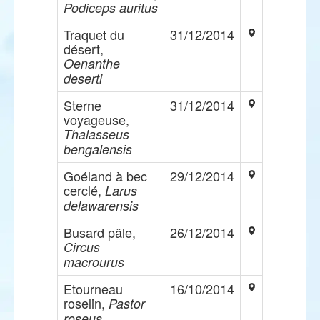
Podiceps auritus
Traquet du
31/12/2014
désert,
Oenanthe
deserti
Sterne
31/12/2014
voyageuse,
Thalasseus
bengalensis
Goéland à bec
29/12/2014
cerclé,
Larus
delawarensis
Busard pâle,
26/12/2014
Circus
macrourus
Etourneau
16/10/2014
roselin,
Pastor
roseus