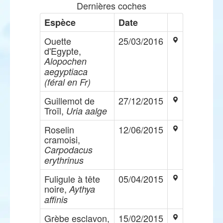
Dernières coches
Espèce
Date
Ouette
25/03/2016
d'Egypte,
Alopochen
aegyptiaca
(féral en Fr)
Guillemot de
27/12/2015
Troïl,
Uria aalge
Roselin
12/06/2015
cramoisi,
Carpodacus
erythrinus
Fuligule à tête
05/04/2015
noire,
Aythya
affinis
Grèbe esclavon,
15/02/2015