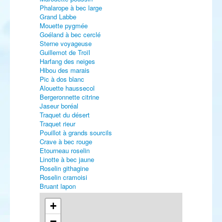
Phalarope à bec large
Grand Labbe
Mouette pygmée
Goéland à bec cerclé
Sterne voyageuse
Guillemot de Troïl
Harfang des neiges
Hibou des marais
Pic à dos blanc
Alouette haussecol
Bergeronnette citrine
Jaseur boréal
Traquet du désert
Traquet rieur
Pouillot à grands sourcils
Crave à bec rouge
Etourneau roselin
Linotte à bec jaune
Roselin githagine
Roselin cramoisi
Bruant lapon
+
−