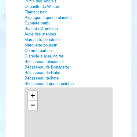
Puffin des Anglais
Océanite de Wilson
Flamant nain
Pygargue à queue blanche
Gypaète barbu
Busard d'Amérique
Aigle des steppes
Marouette ponctuée
Marouette poussin
Outarde barbue
Glaréole à ailes noires
Bécasseau minuscule
Bécasseau de Bonaparte
Bécasseau de Baird
Bécasseau tacheté
Bécasseau à queue pointue
Bécasseau falcinelle
Bécassin à long bec
+
Bartramie des champs
−
Chevalier à pattes jaunes
Chevalier bargette
Chevalier grivelé
Mouette de Sabine
Mouette de Bonaparte
Goéland à bec cerclé