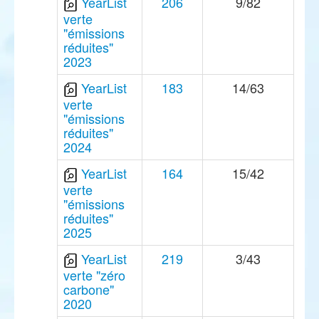
YearList
206
9/82
verte
"émissions
réduites"
2023
YearList
183
14/63
verte
"émissions
réduites"
2024
YearList
164
15/42
verte
"émissions
réduites"
2025
YearList
219
3/43
verte "zéro
carbone"
2020