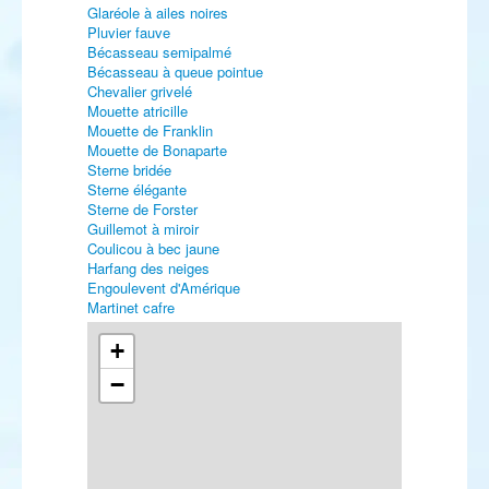
Glaréole à ailes noires
Pluvier fauve
Bécasseau semipalmé
Bécasseau à queue pointue
Chevalier grivelé
Mouette atricille
Mouette de Franklin
Mouette de Bonaparte
Sterne bridée
Sterne élégante
Sterne de Forster
Guillemot à miroir
Coulicou à bec jaune
Harfang des neiges
Engoulevent d'Amérique
Martinet cafre
Alouette « de type » pispolette
Pipit de Godlewski
+
Pipit à dos olive
−
Traquet isabelle
Traquet du désert
Locustelle fluviatile
Pouillot verdâtre
Pouillot oriental
Pie-grièche isabelle