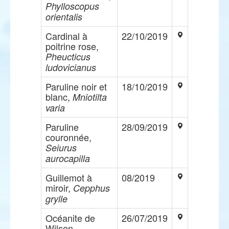
Phylloscopus
orientalis
Cardinal à
22/10/2019
poitrine rose,
Pheucticus
ludovicianus
Paruline noir et
18/10/2019
blanc,
Mniotilta
varia
Paruline
28/09/2019
couronnée,
Seiurus
aurocapilla
Guillemot à
08/2019
miroir,
Cepphus
grylle
Océanite de
26/07/2019
Wilson,