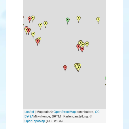
Pie-grièche du Turkestan
Moineau espagnol
Viréo à œil rouge
Paruline noir et blanc
Paruline rayée
Paruline couronnée
Bruant masqué
Bruant à calotte blanche
Cardinal à poitrine rose
Leaflet
| Map data ©
OpenStreetMap
contributors,
CC-
BY-SA
Mitwirkende, SRTM | Kartendarstellung: ©
OpenTopoMap
(CC-BY-SA)