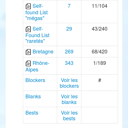
Self-
7
11/104
found List
"mégas"
Self-
29
43/240
Found List
"raretés"
Bretagne
269
68/420
Rhône-
343
1/189
Alpes
Blockers
Voir les
#
blockers
Blanks
Voir les
blanks
Bests
Voir les
bests