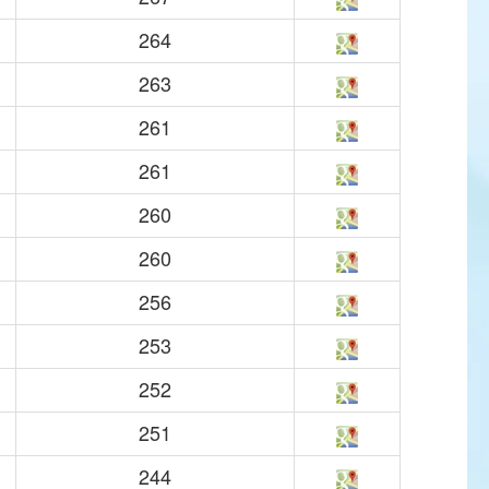
264
263
261
261
260
260
256
253
252
251
244