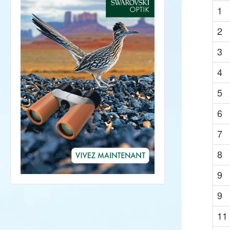
1
2
3
4
5
6
7
8
9
9
11