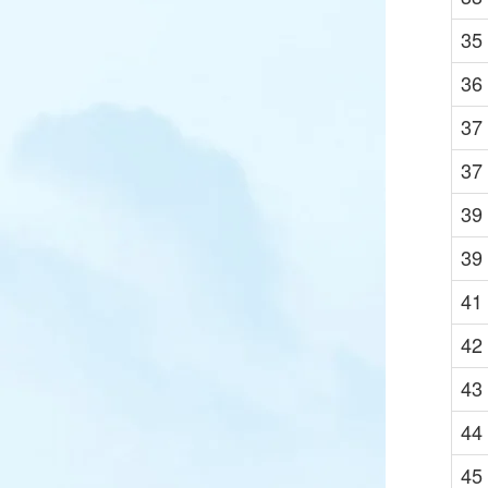
35
36
37
37
39
39
41
42
43
44
45