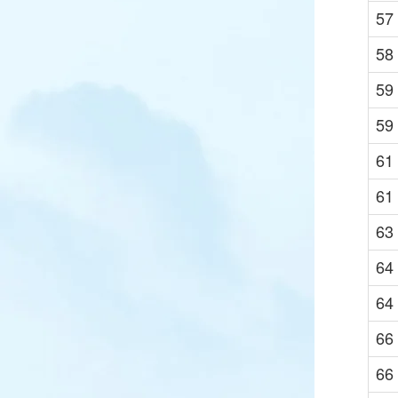
57
58
59
59
61
61
63
64
64
66
66