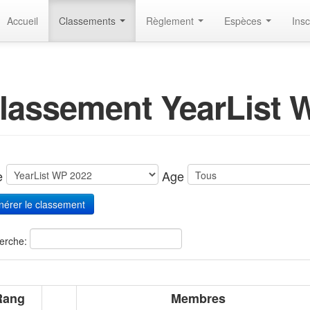
Accueil
Classements
Règlement
Espèces
Insc
lassement YearList 
te
Age
erche:
Rang
Membres