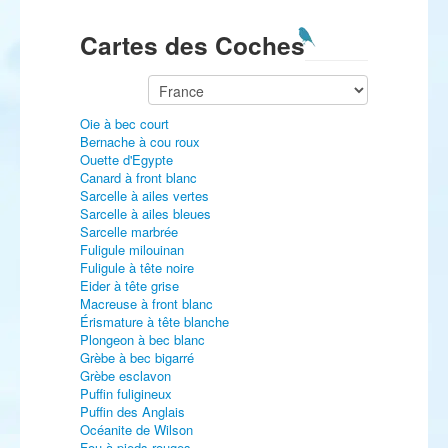
Cartes des Coches
Oie à bec court
Bernache à cou roux
Ouette d'Egypte
Canard à front blanc
Sarcelle à ailes vertes
Sarcelle à ailes bleues
Sarcelle marbrée
Fuligule milouinan
Fuligule à tête noire
Eider à tête grise
Macreuse à front blanc
Érismature à tête blanche
Plongeon à bec blanc
Grèbe à bec bigarré
Grèbe esclavon
Puffin fuligineux
Puffin des Anglais
Océanite de Wilson
Fou à pieds rouges