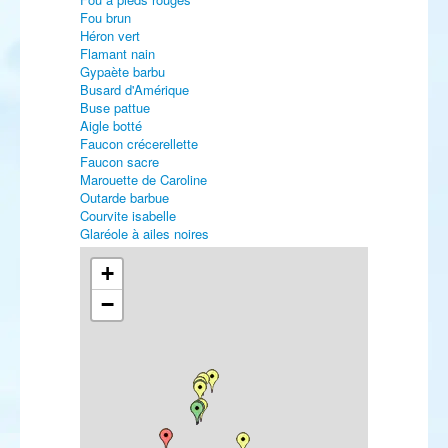
Fou brun
Héron vert
Flamant nain
Gypaète barbu
Busard d'Amérique
Buse pattue
Aigle botté
Faucon crécerellette
Faucon sacre
Marouette de Caroline
Outarde barbue
Courvite isabelle
Glaréole à ailes noires
Gravelot de Leschenault
Pluvier asiatique
+
Pluvier fauve
−
Vanneau à queue blanche
Bécasseau semipalmé
Bécasseau à longs doigts
Bécasseau de Bonaparte
Bécasseau à queue pointue
Bécasseau à échasses
Bécassine sourde
Bartramie des champs