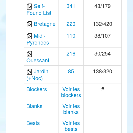
Self-
341
48/179
Found List
Bretagne
220
132/420
Midi-
110
38/107
Pyrénées
216
30/254
Ouessant
Jardin
85
138/320
(+Noc)
Blockers
Voir les
#
blockers
Blanks
Voir les
blanks
Bests
Voir les
bests