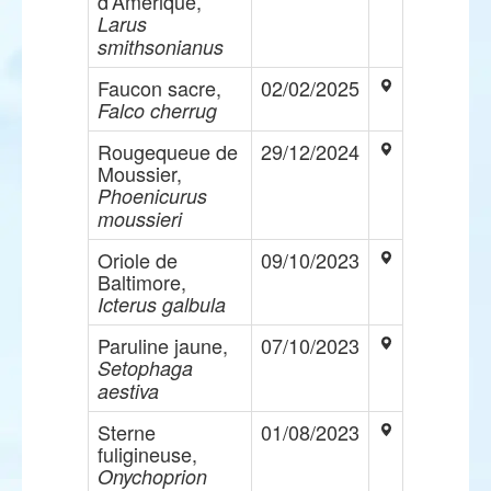
d'Amérique,
Larus
smithsonianus
Faucon sacre,
02/02/2025
Falco cherrug
Rougequeue de
29/12/2024
Moussier,
Phoenicurus
moussieri
Oriole de
09/10/2023
Baltimore,
Icterus galbula
Paruline jaune,
07/10/2023
Setophaga
aestiva
Sterne
01/08/2023
fuligineuse,
Onychoprion