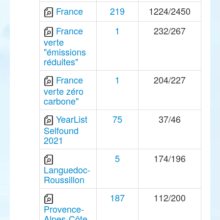
France
219
1224/2450
France
1
232/267
verte
"émissions
réduites"
France
1
204/227
verte zéro
carbone"
YearList
75
37/46
Selfound
2021
5
174/196
Languedoc-
Roussillon
187
112/200
Provence-
Alpes-Côte