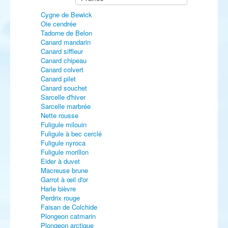
Cygne de Bewick
Oie cendrée
Tadorne de Belon
Canard mandarin
Canard siffleur
Canard chipeau
Canard colvert
Canard pilet
Canard souchet
Sarcelle d'hiver
Sarcelle marbrée
Nette rousse
Fuligule milouin
Fuligule à bec cerclé
Fuligule nyroca
Fuligule morillon
Eider à duvet
Macreuse brune
Garrot à œil d'or
Harle bièvre
Perdrix rouge
Faisan de Colchide
Plongeon catmarin
Plongeon arctique