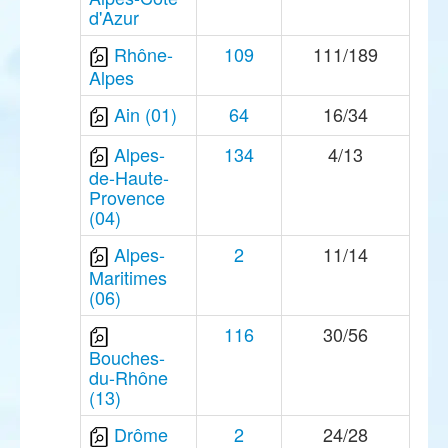
d'Azur
Rhône-
109
111/189
Alpes
Ain (01)
64
16/34
Alpes-
134
4/13
de-Haute-
Provence
(04)
Alpes-
2
11/14
Maritimes
(06)
116
30/56
Bouches-
du-Rhône
(13)
Drôme
2
24/28