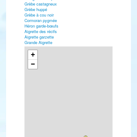
Grèbe castagneux
Grèbe huppé
Grèbe à cou noir
Cormoran pygmée
Héron garde-bœufs
Aigrette des récifs
Aigrette garzette
Grande Aigrette
Héron cendré
Cigogne blanche
+
Ibis falcinelle
−
Flamant rose
Milan noir
Milan royal
Vautour fauve
Vautour moine
Circaète Jean-le-Blanc
Busard des roseaux
Busard Saint-Martin
Epervier d'Europe
Buse variable
Aigle royal
Faucon crécerelle
Faucon émerillon
Faucon pèlerin