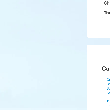
Che
Tra
Ca
Oi
Be
Be
Sa
Fu
Fu
Ei