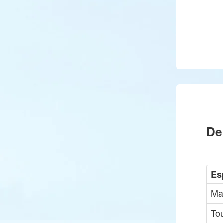
De
Es
Ma
Tou