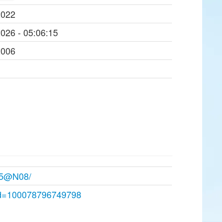
2022
2026 - 05:06:15
2006
835@N08/
?id=100078796749798