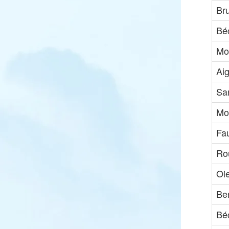
Br
Bé
Mou
Aig
Sar
Mo
Fa
Ro
Oi
Be
Bé