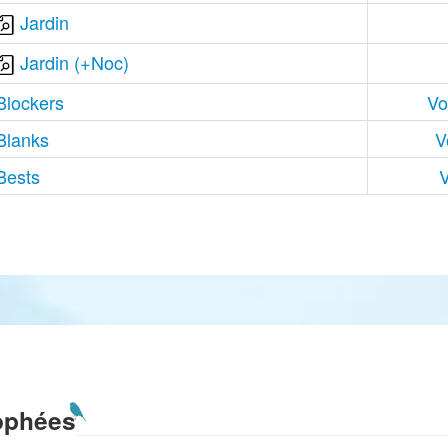
Jardin
Jardin (+Noc)
Blockers
Vo
Blanks
V
Bests
V
ophées