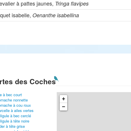
valier à pattes jaunes,
Tringa flavipes
quet isabelle,
Oenanthe isabellina
rtes des Coches
e à bec court
+
rnache nonnette
rnache à cou roux
−
rcelle à ailes vertes
ligule à bec cerclé
ligule à tête noire
der à tête grise