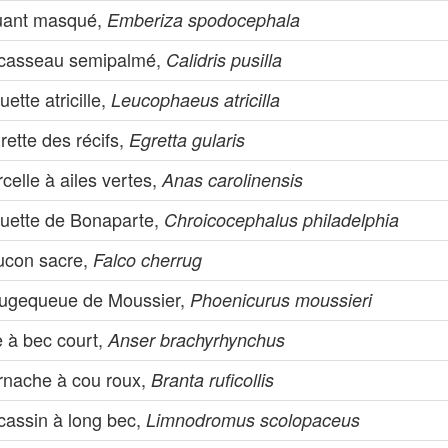
uant masqué,
Emberiza spodocephala
casseau semipalmé,
Calidris pusilla
ette atricille,
Leucophaeus atricilla
rette des récifs,
Egretta gularis
celle à ailes vertes,
Anas carolinensis
uette de Bonaparte,
Chroicocephalus philadelphia
ucon sacre,
Falco cherrug
ugequeue de Moussier,
Phoenicurus moussieri
e à bec court,
Anser brachyrhynchus
rnache à cou roux,
Branta ruficollis
cassin à long bec,
Limnodromus scolopaceus