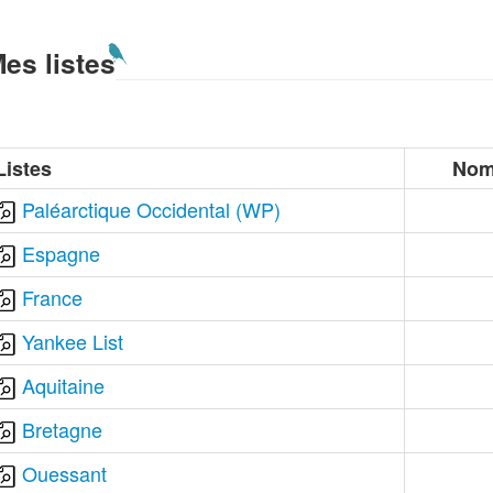
es listes
Listes
Nom
Paléarctique Occidental (WP)
Espagne
France
Yankee List
Aquitaine
Bretagne
Ouessant