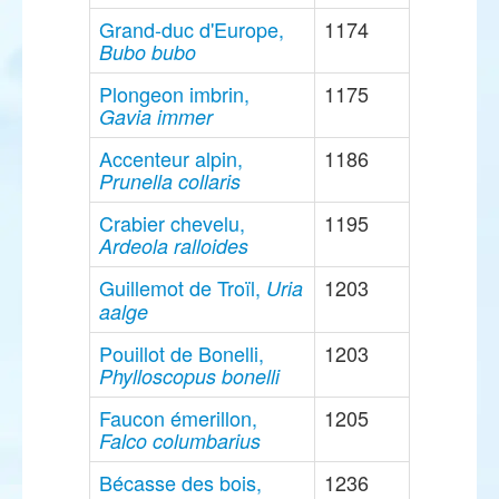
Grand-duc d'Europe,
1174
Bubo bubo
Plongeon imbrin,
1175
Gavia immer
Accenteur alpin,
1186
Prunella collaris
Crabier chevelu,
1195
Ardeola ralloides
Guillemot de Troïl,
1203
Uria
aalge
Pouillot de Bonelli,
1203
Phylloscopus bonelli
Faucon émerillon,
1205
Falco columbarius
Bécasse des bois,
1236