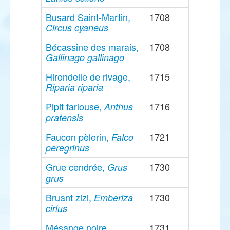
Busard Saint-Martin,
1708
Circus cyaneus
Bécassine des marais,
1708
Gallinago gallinago
Hirondelle de rivage,
1715
Riparia riparia
Pipit farlouse,
1716
Anthus
pratensis
Faucon pèlerin,
1721
Falco
peregrinus
Grue cendrée,
1730
Grus
grus
Bruant zizi,
1730
Emberiza
cirlus
Mésange noire,
1731