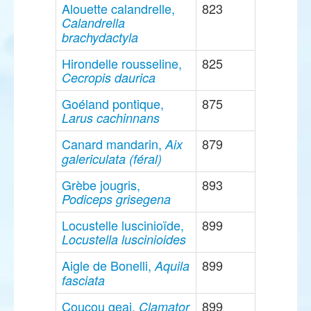
Alouette calandrelle,
823
Calandrella
brachydactyla
Hirondelle rousseline,
825
Cecropis daurica
Goéland pontique,
875
Larus cachinnans
Canard mandarin,
879
Aix
galericulata (féral)
Grèbe jougris,
893
Podiceps grisegena
Locustelle luscinioïde,
899
Locustella luscinioides
Aigle de Bonelli,
899
Aquila
fasciata
Coucou geai,
899
Clamator