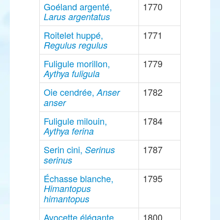
Goéland argenté,
1770
Larus argentatus
Roitelet huppé,
1771
Regulus regulus
Fuligule morillon,
1779
Aythya fuligula
Oie cendrée,
1782
Anser
anser
Fuligule milouin,
1784
Aythya ferina
Serin cini,
1787
Serinus
serinus
Échasse blanche,
1795
Himantopus
himantopus
Avocette élégante,
1800