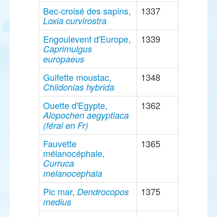
Bec-croisé des sapins,
1337
Loxia curvirostra
Engoulevent d'Europe,
1339
Caprimulgus
europaeus
Guifette moustac,
1348
Chlidonias hybrida
Ouette d'Egypte,
1362
Alopochen aegyptiaca
(féral en Fr)
Fauvette
1365
mélanocéphale,
Curruca
melanocephala
Pic mar,
1375
Dendrocopos
medius