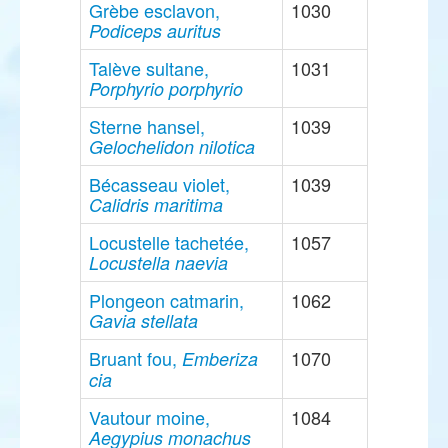
Grèbe esclavon,
1030
Podiceps auritus
Talève sultane,
1031
Porphyrio porphyrio
Sterne hansel,
1039
Gelochelidon nilotica
Bécasseau violet,
1039
Calidris maritima
Locustelle tachetée,
1057
Locustella naevia
Plongeon catmarin,
1062
Gavia stellata
Bruant fou,
1070
Emberiza
cia
Vautour moine,
1084
Aegypius monachus