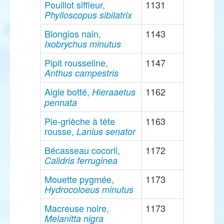
Pouillot siffleur,
1131
Phylloscopus sibilatrix
Blongios nain,
1143
Ixobrychus minutus
Pipit rousseline,
1147
Anthus campestris
Aigle botté,
1162
Hieraaetus
pennata
Pie-grièche à tête
1163
rousse,
Lanius senator
Bécasseau cocorli,
1172
Calidris ferruginea
Mouette pygmée,
1173
Hydrocoloeus minutus
Macreuse noire,
1173
Melanitta nigra