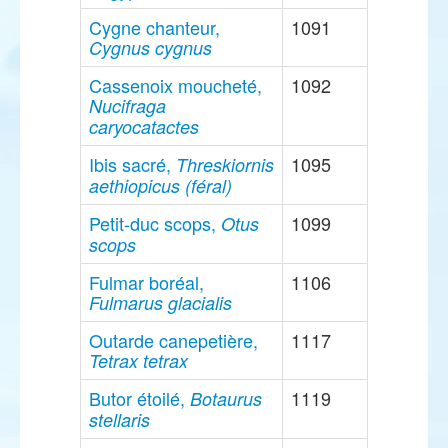
Cygne chanteur,
1091
Cygnus cygnus
Cassenoix moucheté,
1092
Nucifraga
caryocatactes
Ibis sacré,
1095
Threskiornis
aethiopicus (féral)
Petit-duc scops,
1099
Otus
scops
Fulmar boréal,
1106
Fulmarus glacialis
Outarde canepetière,
1117
Tetrax tetrax
Butor étoilé,
1119
Botaurus
stellaris