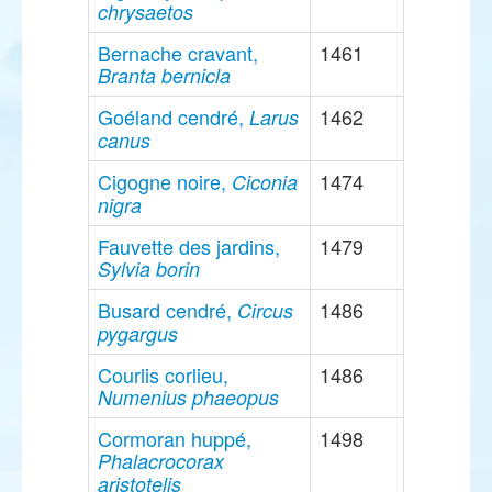
chrysaetos
Bernache cravant,
1461
Branta bernicla
Goéland cendré,
1462
Larus
canus
Cigogne noire,
1474
Ciconia
nigra
Fauvette des jardins,
1479
Sylvia borin
Busard cendré,
1486
Circus
pygargus
Courlis corlieu,
1486
Numenius phaeopus
Cormoran huppé,
1498
Phalacrocorax
aristotelis