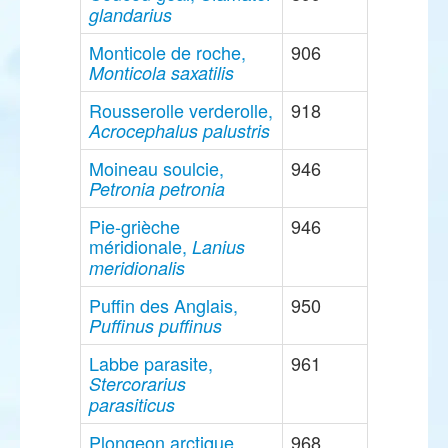
glandarius
Monticole de roche,
906
Monticola saxatilis
Rousserolle verderolle,
918
Acrocephalus palustris
Moineau soulcie,
946
Petronia petronia
Pie-grièche
946
méridionale,
Lanius
meridionalis
Puffin des Anglais,
950
Puffinus puffinus
Labbe parasite,
961
Stercorarius
parasiticus
Plongeon arctique,
968