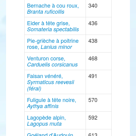
Bernache à cou roux,
340
Branta ruficollis
Eider à tête grise,
436
Somateria spectabilis
Pie-grièche à poitrine
438
rose,
Lanius minor
Venturon corse,
468
Carduelis corsicanus
Faisan vénéré,
491
Syrmaticus reevesii
(féral)
Fuligule à tête noire,
570
Aythya affinis
Lagopède alpin,
592
Lagopus muta
Goéland d'Audouin,
613