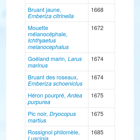
Bruant jaune,
1668
Emberiza citrinella
Mouette
1672
mélanocéphale,
Ichthyaetus
melanocephalus
Goéland marin,
1674
Larus
marinus
Bruant des roseaux,
1674
Emberiza schoeniclus
Héron pourpré,
1675
Ardea
purpurea
Pic noir,
1675
Dryocopus
martius
Rossignol philomèle,
1685
Luscinia