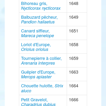
Bihoreau gris,
1648
Nycticorax nycticorax
Balbuzard pêcheur,
1649
Pandion haliaetus
Canard siffleur,
1651
Mareca penelope
Loriot d'Europe,
1658
Oriolus oriolus
Tournepierre à collier,
1659
Arenaria interpres
Guêpier d'Europe,
1663
Merops apiaster
Chouette hulotte,
1664
Strix
aluco
Petit Gravelot,
1666
Charadrius dubius