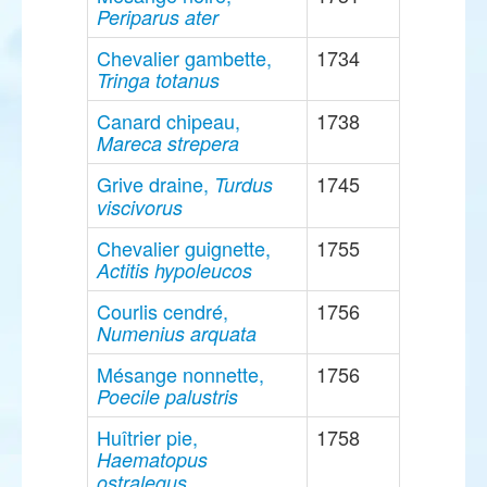
Periparus ater
Chevalier gambette,
1734
Tringa totanus
Canard chipeau,
1738
Mareca strepera
Grive draine,
1745
Turdus
viscivorus
Chevalier guignette,
1755
Actitis hypoleucos
Courlis cendré,
1756
Numenius arquata
Mésange nonnette,
1756
Poecile palustris
Huîtrier pie,
1758
Haematopus
ostralegus