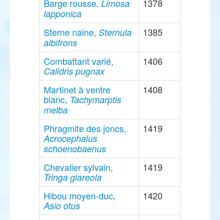
Barge rousse,
1378
Limosa
lapponica
Sterne naine,
1385
Sternula
albifrons
Combattant varié,
1406
Calidris pugnax
Martinet à ventre
1408
blanc,
Tachymarptis
melba
Phragmite des joncs,
1419
Acrocephalus
schoenobaenus
Chevalier sylvain,
1419
Tringa glareola
Hibou moyen-duc,
1420
Asio otus