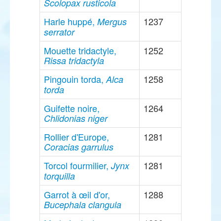
Scolopax rusticola
Harle huppé,
1237
Mergus
serrator
Mouette tridactyle,
1252
Rissa tridactyla
Pingouin torda,
1258
Alca
torda
Guifette noire,
1264
Chlidonias niger
Rollier d'Europe,
1281
Coracias garrulus
Torcol fourmilier,
1281
Jynx
torquilla
Garrot à œil d'or,
1288
Bucephala clangula