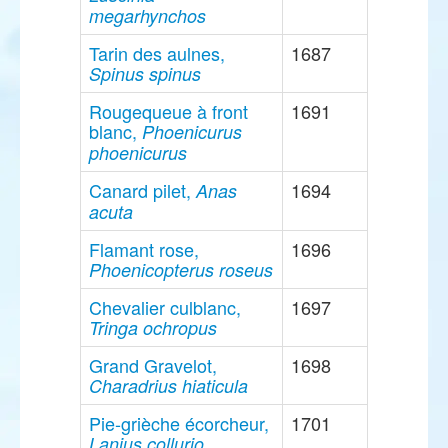
megarhynchos
Tarin des aulnes,
1687
Spinus spinus
Rougequeue à front
1691
blanc,
Phoenicurus
phoenicurus
Canard pilet,
1694
Anas
acuta
Flamant rose,
1696
Phoenicopterus roseus
Chevalier culblanc,
1697
Tringa ochropus
Grand Gravelot,
1698
Charadrius hiaticula
Pie-grièche écorcheur,
1701
Lanius collurio