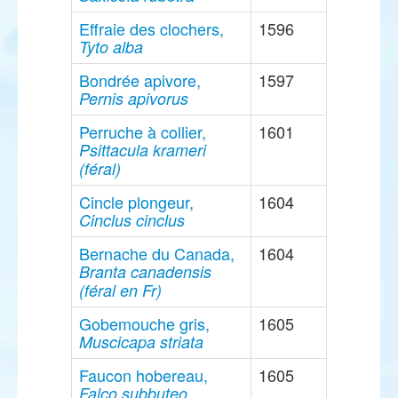
Effraie des clochers,
1596
Tyto alba
Bondrée apivore,
1597
Pernis apivorus
Perruche à collier,
1601
Psittacula krameri
(féral)
Cincle plongeur,
1604
Cinclus cinclus
Bernache du Canada,
1604
Branta canadensis
(féral en Fr)
Gobemouche gris,
1605
Muscicapa striata
Faucon hobereau,
1605
Falco subbuteo