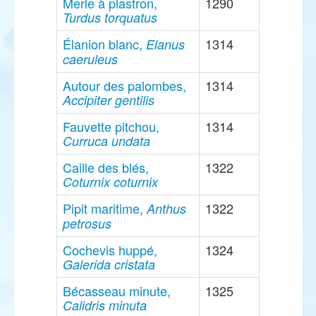
Merle à plastron,
1290
Turdus torquatus
Élanion blanc,
1314
Elanus
caeruleus
Autour des palombes,
1314
Accipiter gentilis
Fauvette pitchou,
1314
Curruca undata
Caille des blés,
1322
Coturnix coturnix
Pipit maritime,
1322
Anthus
petrosus
Cochevis huppé,
1324
Galerida cristata
Bécasseau minute,
1325
Calidris minuta