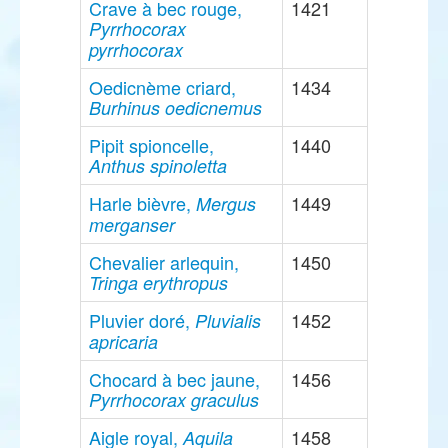
Crave à bec rouge,
1421
Pyrrhocorax
pyrrhocorax
Oedicnème criard,
1434
Burhinus oedicnemus
Pipit spioncelle,
1440
Anthus spinoletta
Harle bièvre,
1449
Mergus
merganser
Chevalier arlequin,
1450
Tringa erythropus
Pluvier doré,
1452
Pluvialis
apricaria
Chocard à bec jaune,
1456
Pyrrhocorax graculus
Aigle royal,
1458
Aquila