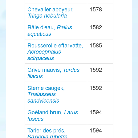
Chevalier aboyeur,
1578
Tringa nebularia
Râle d'eau,
1582
Rallus
aquaticus
Rousserolle effarvatte,
1585
Acrocephalus
scirpaceus
Grive mauvis,
1592
Turdus
iliacus
Sterne caugek,
1592
Thalasseus
sandvicensis
Goéland brun,
1594
Larus
fuscus
Tarier des prés,
1594
Saxicola rubetra