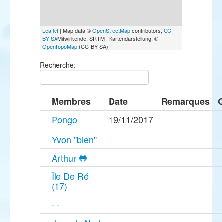
Leaflet
| Map data ©
OpenStreetMap
contributors,
CC-
BY-SA
Mitwirkende, SRTM | Kartendarstellung: ©
OpenTopoMap
(CC-BY-SA)
Recherche:
Membres
Date
Remarques
Pongo
19/11/2017
Yvon "bien"
Arthur 🐸
Île De Ré
(17)
- -