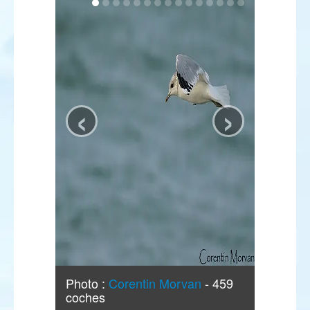
‹
›
Photo :
Corentin Morvan
- 459
coches