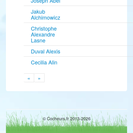
Joseph Abel
Jakub
Alchimowicz
Christophe
Alexandre
Lasne
Duval Alexis
Cecilia Alin
«
»
© Cocheurs.fr 2013-2026