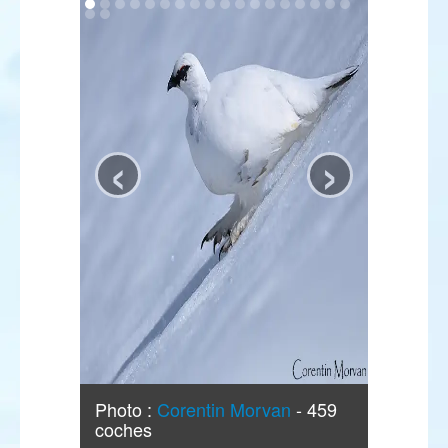
‹
›
Photo :
Corentin Morvan
- 459
coches