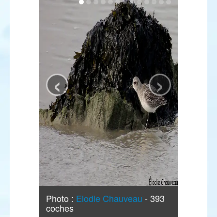
‹
›
Photo :
Elodie Chauveau
- 393
coches