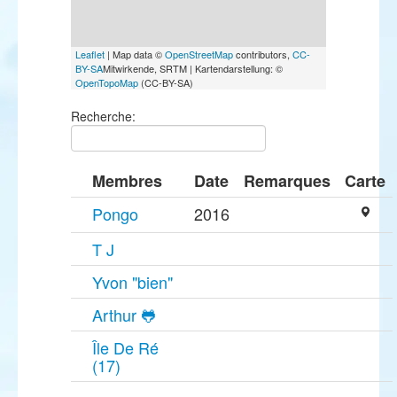
Leaflet
| Map data ©
OpenStreetMap
contributors,
CC-
BY-SA
Mitwirkende, SRTM | Kartendarstellung: ©
OpenTopoMap
(CC-BY-SA)
Recherche:
Membres
Date
Remarques
Carte
Pongo
2016
T J
Yvon "bien"
Arthur 🐸
Île De Ré
(17)