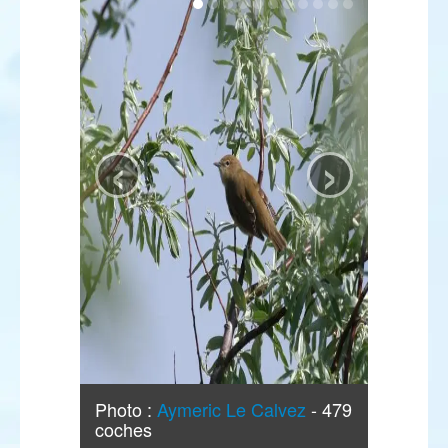
‹
›
Photo :
Aymeric Le Calvez
- 479
coches