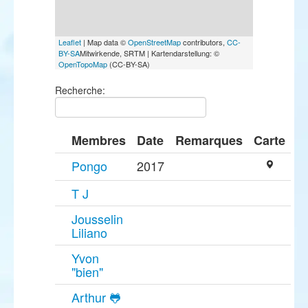
Leaflet
| Map data ©
OpenStreetMap
contributors,
CC-
BY-SA
Mitwirkende, SRTM | Kartendarstellung: ©
OpenTopoMap
(CC-BY-SA)
Recherche:
Membres
Date
Remarques
Carte
Pongo
2017
T J
Jousselin
Liliano
Yvon
"bien"
Arthur 🐸