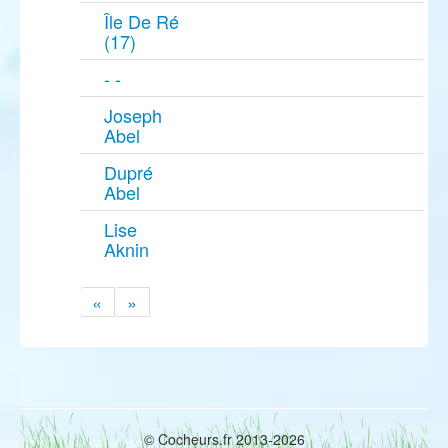
Île De Ré
(17)
- -
Joseph
Abel
Dupré
Abel
Lise
Aknin
«
»
© Cocheurs.fr 2013-2026