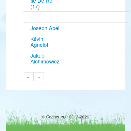
Île De Ré
(17)
- -
Joseph Abel
Kévin
Agnelot
Jakub
Alchimowicz
«
»
© Cocheurs.fr 2013-2026