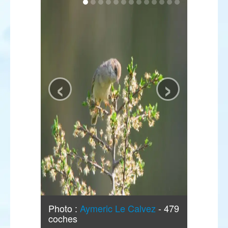
‹
›
Photo :
Aymeric Le Calvez
- 479
coches