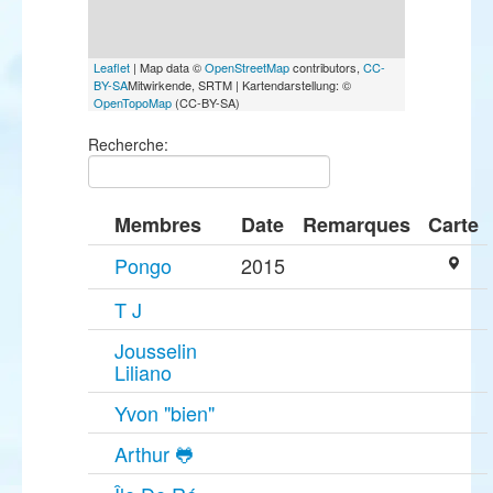
Leaflet
| Map data ©
OpenStreetMap
contributors,
CC-
BY-SA
Mitwirkende, SRTM | Kartendarstellung: ©
OpenTopoMap
(CC-BY-SA)
Recherche:
Membres
Date
Remarques
Carte
Pongo
2015
T J
Jousselin
Liliano
Yvon "bien"
Arthur 🐸